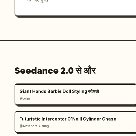
Seedance 2.0 से और
Giant Hands Barbie Doll Styling वर्कफ़्लो
@John
Futuristic Interceptor O'Neill Cylinder Chase
@Alexandra Aisling