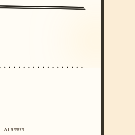
/imagine prompt: cinematic, cyberpunk s
unset, neon colors, 8k --v 6.0
AI उपकरण