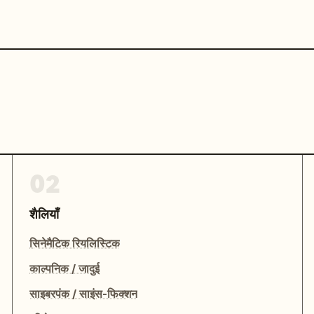
02
शैलियाँ
सिनेमैटिक रियलिस्टिक
काल्पनिक / जादुई
साइबरपंक / साइंस-फिक्शन