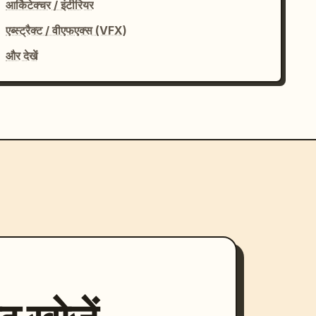
आर्किटेक्चर / इंटीरियर
एब्स्ट्रैक्ट / वीएफएक्स (VFX)
और देखें