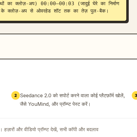
थों का क्लोज़-अप) 00:00–00:03 (जादुई घेरे का निर्माण 
ी के क्लोज़-अप से ओवरहेड शॉट तक का तेज़ पुल-बैक।
Seedance 2.0 को सपोर्ट करने वाला कोई प्लैटफ़ॉर्म खोलें,
2
जैसे YouMind, और प्रॉम्प्ट पेस्ट करें।
ै। हज़ारों और वीडियो प्रॉम्प्ट देखें, सभी कॉपी और बदलाव