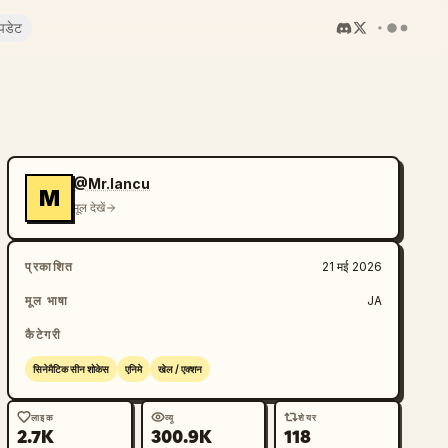
पडेट
@Mr.Iancu
M
मूल देखें
प्रकाशित
21 मई 2026
मूल भाषा
JA
कैटेगरी
सिनेमैटिक सीन शोकेस
एनिमे
खेल / एक्शन
लाइक
व्यू
शेयर
2.7K
300.9K
118