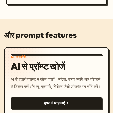
और prompt features
AI लाइब्रेरी
AI से प्रॉम्प्ट खोजें
AI से हज़ारों प्रॉम्प्ट में खोज कराएँ। मॉडल, समय अवधि और कीवर्ड्स
से फ़िल्टर करें और व्यू, बुकमार्क, रिपोस्ट जैसी एंगेजमेंट पर सॉर्ट करें।
मुफ्त में आज़माएँ