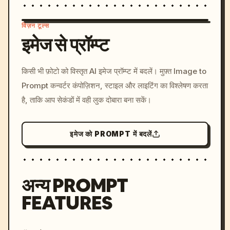
विज़न टूल्स
इमेज से प्रॉम्प्ट
/imagine prompt: cinemati
किसी भी फ़ोटो को विस्तृत AI इमेज प्रॉम्प्ट में बदलें। मुफ़्त Image to
c, cyberpunk sunset, neon
Prompt कन्वर्टर कंपोज़िशन, स्टाइल और लाइटिंग का विश्लेषण करता
colors, 8k --v 6.0
है, ताकि आप सेकंडों में वही लुक दोबारा बना सकें।
इमेज को PROMPT में बदलें
अन्य PROMPT
FEATURES