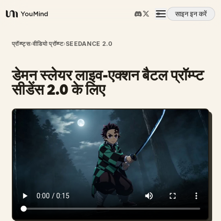
साइन इन करें
YouMind
अवलोकन
प्रॉम्प्ट्स
›
वीडियो प्रॉम्प्ट
›
SEEDANCE 2.0
डेमन स्लेयर लाइव-एक्शन बैटल प्रॉम्प्ट
उपयोग के मामले
सीडेंस 2.0 के लिए
कौशल
प्रॉम्प्ट
मूल्य निर्धारण
डाउनलोड