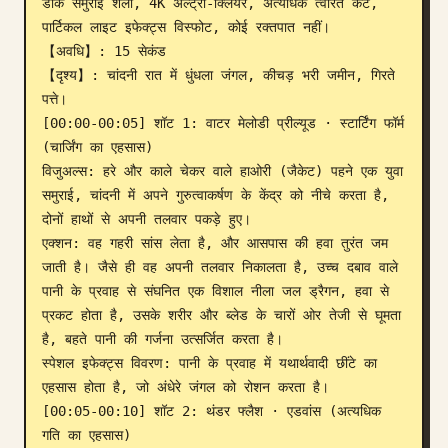
डार्क समुराई शैली, 4K अल्ट्रा-क्लियर, अत्यधिक त्वरित कट, 
पार्टिकल लाइट इफेक्ट्स विस्फोट, कोई रक्तपात नहीं।

【अवधि】: 15 सेकंड

【दृश्य】: चांदनी रात में धुंधला जंगल, कीचड़ भरी जमीन, गिरते 
पत्ते।

[00:00-00:05] शॉट 1: वाटर मेलोडी प्रील्यूड · स्टार्टिंग फॉर्म 
(चार्जिंग का एहसास)

विजुअल्स: हरे और काले चेकर वाले हाओरी (जैकेट) पहने एक युवा 
समुराई, चांदनी में अपने गुरुत्वाकर्षण के केंद्र को नीचे करता है, 
दोनों हाथों से अपनी तलवार पकड़े हुए।

एक्शन: वह गहरी सांस लेता है, और आसपास की हवा तुरंत जम 
जाती है। जैसे ही वह अपनी तलवार निकालता है, उच्च दबाव वाले 
पानी के प्रवाह से संघनित एक विशाल नीला जल ड्रैगन, हवा से 
प्रकट होता है, उसके शरीर और ब्लेड के चारों ओर तेजी से घूमता 
है, बहते पानी की गर्जना उत्सर्जित करता है।

स्पेशल इफेक्ट्स विवरण: पानी के प्रवाह में यथार्थवादी छींटे का 
एहसास होता है, जो अंधेरे जंगल को रोशन करता है।

[00:05-00:10] शॉट 2: थंडर फ्लैश · एडवांस (अत्यधिक 
गति का एहसास)
