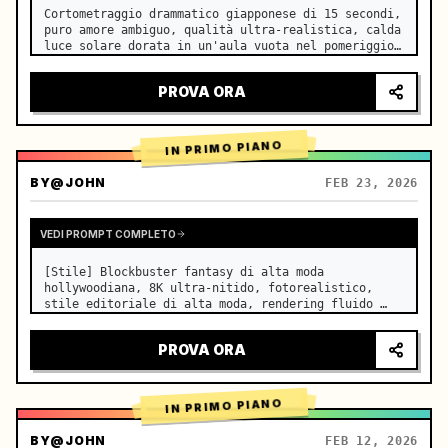
Cortometraggio drammatico giapponese di 15 secondi, 
puro amore ambiguo, qualità ultra-realistica, calda 
luce solare dorata in un'aula vuota nel pomeriggio, 
che filtra attraverso le persiane sui banchi 
affiancati, sottili moti di polvere che fluttuano 
PROVA ORA
lentament…
IN PRIMO PIANO
BY
@JOHN
FEB 23, 2026
VEDI PROMPT COMPLETO
[Stile] Blockbuster fantasy di alta moda 
hollywoodiana, 8K ultra-nitido, fotorealistico, 
stile editoriale di alta moda, rendering fluido 
Unreal Engine 5, illusione visiva. [Durata] 15 
secondi. [Scena] Una distesa infinita e realistica 
PROVA ORA
di Salar de Uyuni (Sky Mi…
IN PRIMO PIANO
BY
@JOHN
FEB 12, 2026