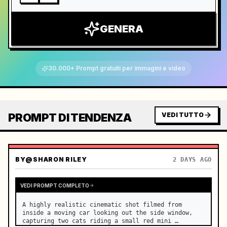
GENERA
30.000+ Prompt gratuiti per immagini e video
PROMPT DI TENDENZA
VEDI TUTTO
BY
@SHARON RILEY
2 DAYS AGO
VEDI PROMPT COMPLETO
A highly realistic cinematic shot filmed from 
inside a moving car looking out the side window, 
capturing two cats riding a small red mini 