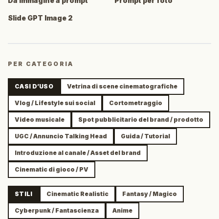
Da immagine a prompt
Prompt per foto
Slide GPT Image 2
PER CATEGORIA
CASI D’USO
Vetrina di scene cinematografiche
Vlog / Lifestyle sui social
Cortometraggio
Video musicale
Spot pubblicitario del brand / prodotto
UGC / Annuncio Talking Head
Guida / Tutorial
Introduzione al canale / Asset del brand
Cinematic di gioco / PV
STILI
Cinematic Realistic
Fantasy / Magico
Cyberpunk / Fantascienza
Anime