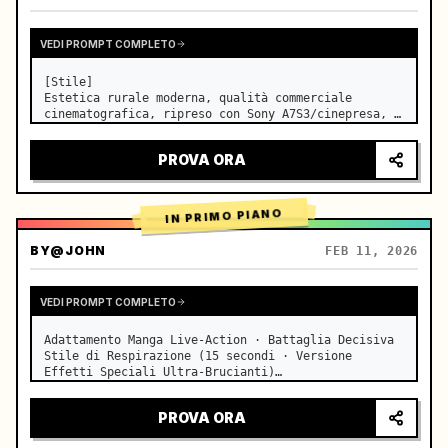
VEDI PROMPT COMPLETO
[Stile]

Estetica rurale moderna, qualità commerciale 
cinematografica, ripreso con Sony A7S3/cinepresa, 
4K/8K ultra-nitido, Extreme Macro, illuminazione 
naturale trasparente, ASMR curativo, nessuna 
PROVA ORA
sensazione di dramma in costume storico.

[Scena]

Una cucina a…
IN PRIMO PIANO
BY
@JOHN
FEB 11, 2026
VEDI PROMPT COMPLETO
Adattamento Manga Live-Action · Battaglia Decisiva 
Stile di Respirazione (15 secondi · Versione 
Effetti Speciali Ultra-Brucianti)

【Focus Principale】: Respirazione dell'Acqua (Drago 
d'Acqua Blu) VS Respirazione del Fulmine (Fulmine 
PROVA ORA
Dorato), duello live-action a…