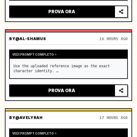
sguardo intenso, luci della città che si riflettono 
sul parabrezza, tensione che cresce prima 
PROVA ORA
dell'accelerazione improv…
BY
@AL-SHAMUS
16 HOURS AGO
VEDI PROMPT COMPLETO
Use the uploaded reference image as the exact 
character identity. …
PROVA ORA
BY
@AVELYRAH
17 HOURS AGO
VEDI PROMPT COMPLETO