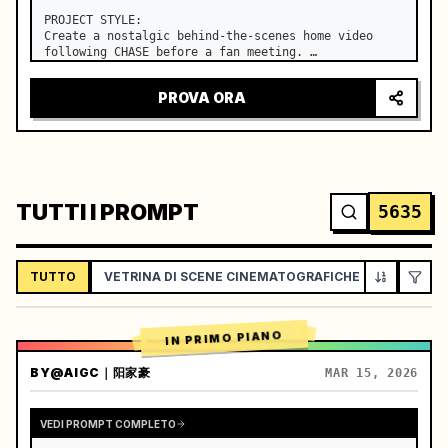
PROJECT STYLE:

Create a nostalgic behind-the-scenes home video 
following CHASE before a fan meeting. …
PROVA ORA
TUTTI I PROMPT
5635
TUTTO
VETRINA DI SCENE CINEMATOGRAFICHE
VLOG / L
IN PRIMO PIANO
BY
@AIGC｜阳家豪
MAR 15, 2026
VEDI PROMPT COMPLETO