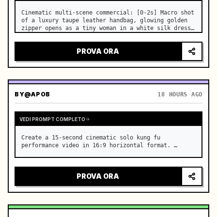
Cinematic multi-scene commercial: [0-2s] Macro shot 
of a luxury taupe leather handbag, glowing golden 
zipper opens as a tiny woman in a white silk dress 
steps out holding a skincare bottle with magical 
sparkles. …
PROVA ORA
BY
@APOB
18 HOURS AGO
VEDI PROMPT COMPLETO
Create a 15-second cinematic solo kung fu 
performance video in 16:9 horizontal format. …
PROVA ORA