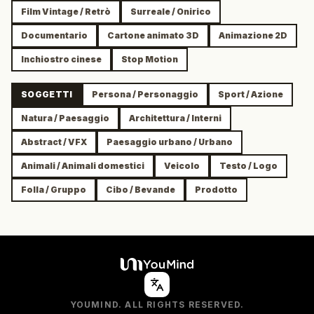
Film Vintage / Retrò
Surreale / Onirico
Documentario
Cartone animato 3D
Animazione 2D
Inchiostro cinese
Stop Motion
SOGGETTI
Persona / Personaggio
Sport / Azione
Natura / Paesaggio
Architettura / Interni
Abstract / VFX
Paesaggio urbano / Urbano
Animali / Animali domestici
Veicolo
Testo / Logo
Folla / Gruppo
Cibo / Bevande
Prodotto
YOUMIND. ALL RIGHTS RESERVED.