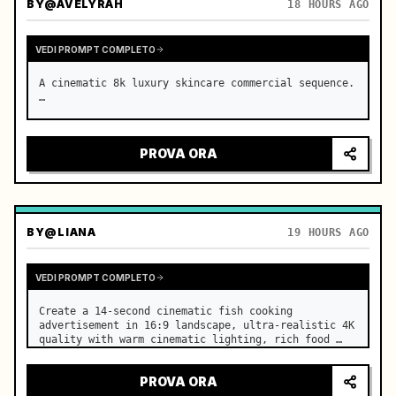
BY
@AVELYRAH
18 HOURS AGO
VEDI PROMPT COMPLETO
A cinematic 8k luxury skincare commercial sequence. 
…
PROVA ORA
BY
@LIANA
19 HOURS AGO
VEDI PROMPT COMPLETO
Create a 14-second cinematic fish cooking 
advertisement in 16:9 landscape, ultra-realistic 4K 
quality with warm cinematic lighting, rich food 
textures, and premium commercial aesthetics. …
PROVA ORA