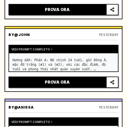
motorcycle on a suburban road. …
PROVA ORA
BY
@JOHN
YESTERDAY
VEDI PROMPT COMPLETO
Hướng dẫn: Phần A: Nữ chính 24 tuổi, gốc Đông Á, 
mặc đồ trắng (#1) và (#2), với các đặc điểm, độ 
tuổi và phong thái nhất quán xuyên suốt. …
PROVA ORA
BY
@ANISSA
YESTERDAY
VEDI PROMPT COMPLETO