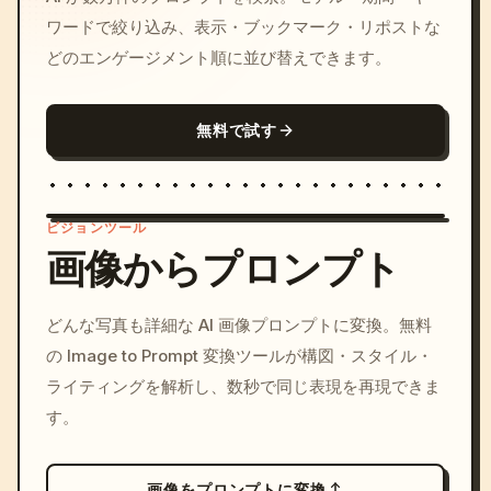
ワードで絞り込み、表示・ブックマーク・リポストな
どのエンゲージメント順に並び替えできます。
無料で試す
ビジョンツール
画像からプロンプト
/imagine prompt: cinemati
どんな写真も詳細な AI 画像プロンプトに変換。無料
c, cyberpunk sunset, neon
の Image to Prompt 変換ツールが構図・スタイル・
colors, 8k --v 6.0
ライティングを解析し、数秒で同じ表現を再現できま
す。
画像をプロンプトに変換