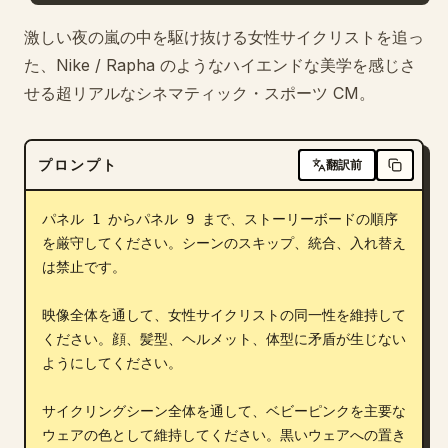
ブログ
激しい夜の嵐の中を駆け抜ける女性サイクリストを追っ
た、Nike / Rapha のようなハイエンドな美学を感じさ
せる超リアルなシネマティック・スポーツ CM。
更新情報
プロンプト
翻訳前
パネル 1 からパネル 9 まで、ストーリーボードの順序
を厳守してください。シーンのスキップ、統合、入れ替え
は禁止です。

映像全体を通して、女性サイクリストの同一性を維持して
ください。顔、髪型、ヘルメット、体型に矛盾が生じない
ようにしてください。

サイクリングシーン全体を通して、ベビーピンクを主要な
ウェアの色として維持してください。黒いウェアへの置き