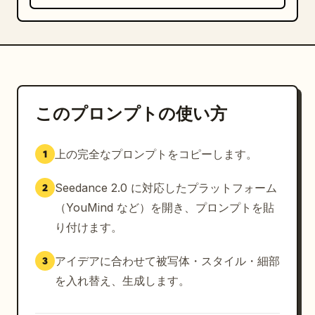
ーツ CM クオリティ。

この映像は、厳格な 9 パネルのストーリーボード構成に
従い、シームレスなシネマティック・トランジションと、
すべてのシーンでの連続性を維持します。映像全体を通し
て、同一の女性サイクリスト（顔、ヘルメット、メガネ、
このプロンプトの使い方
体型、ベビーピンクのウェア、照明スタイル、全体的な外
見）を維持してください。すべてのショット間で、雨の強
さ、濡れ具合、霧の密度、環境照明の連続性を保ってくだ
上の完全なプロンプトをコピーします。
1
さい。

Seedance 2.0 に対応したプラットフォーム
2
パネル 1：激しい夜の雨の中、女性サイクリストの目と
（YouMind など）を開き、プロンプトを貼
顔の極端なマクロクローズアップ。濡れたまつ毛と肌の質
り付けます。
感に焦点を当てる
アイデアに合わせて被写体・スタイル・細部
3
を入れ替え、生成します。