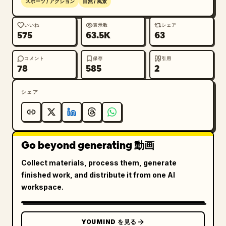
スポーツ / アクション
自然 / 風景
プレミアムな CM のペース配分を維持してください。ゆ
っくりとした準備やマクロショットから、アグレッシブな
いいね
表示数
シェア
575
63.5K
63
高速走行シーンへと移行させてください。

コメント
保存
引用
最終的な出力は、実際の山の嵐の中で撮影された、高予算
78
585
2
の Nike / Rapha のナイトサイクリング CM のような
仕上がりにしてください。激しい夜の嵐の中、山道を走る
シェア
女性持久力サイクリストを描いた、超リアルなシネマティ
ック・ナイトサイクリング CM です。ベビーピンクのパ
フォーマンス・サイクリングウェアをアクセントカラーに
した、プレミアムな Nike / Rapha の美学。ハイパーリ
Go beyond generating 動画
アルなドキュメンタリー風のルックで、様式化やアニメ
調、ビューティーフィルターは一切なし。自然な肌の質
Collect materials, process them, generate
感、リアルな雨の相互作用、物理的に正確な水の挙動、シ
finished work, and distribute it from one AI
ネマティックなローキー照明、クールなブルーの夜の色調
workspace.
と赤いテールランプの反射。激しい雨、霧、濡れたアスフ
ァルトの反射、シネマティックなモーションブラー、ハイ
ダイナミックレンジ、浅い被写界深度、プレミアムなスポ
YOUMIND を見る