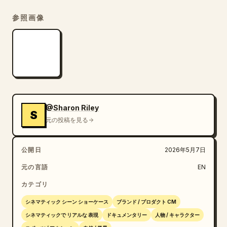
フレーミングを固定し、スムーズな動きを維持してくださ
参照画像
い。

過度な揺れやジッターは避け、繊細なシネマティック・モ
ーションを使用してください。

リアルな呼吸、身体の疲労感、ペダリングのメカニズム、
風や雨に対する衣服の反応を維持してください。

@Sharon Riley
S
マクロショットでは浅い被写界深度を、ワイドショットで
元の投稿を見る
は大気中の霧を表現してください。

公開日
2026年5月7日
環境は暗く、ムードがあり、シネマティックに保ち、濡れ
元の言語
EN
た反射と暗闇の強いコントラストを強調してください。

カテゴリ
アスファルト、水滴、自転車のパーツへのすべての反射
シネマティック シーン ショーケース
ブランド / プロダクト CM
が、変化する光源に対して自然に反応するようにしてくだ
シネマティックで リアルな 表現
ドキュメンタリー
人物 / キャラクター
さい。
