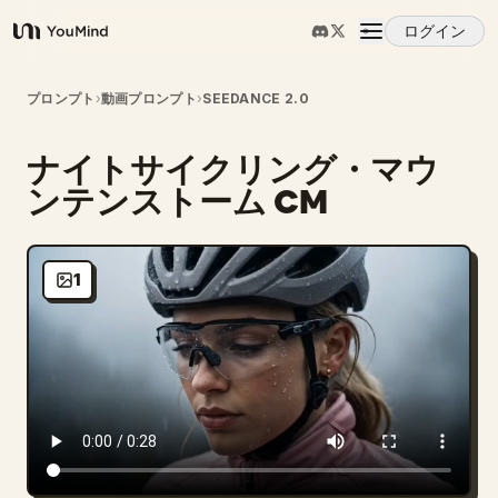
ログイン
YouMind
概要
プロンプト
›
動画プロンプト
›
SEEDANCE 2.0
ナイトサイクリング・マウ
ユースケース
ンテンストーム CM
スキル
1
プロンプト
料金
ダウンロード