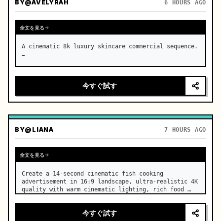
BY
@AVELYRAH
6 HOURS AGO
全文を見る
A cinematic 8k luxury skincare commercial sequence. 
…
今すぐ試す
BY
@LIANA
7 HOURS AGO
全文を見る
Create a 14-second cinematic fish cooking 
advertisement in 16:9 landscape, ultra-realistic 4K 
quality with warm cinematic lighting, rich food 
textures, and premium commercial aesthetics. …
今すぐ試す