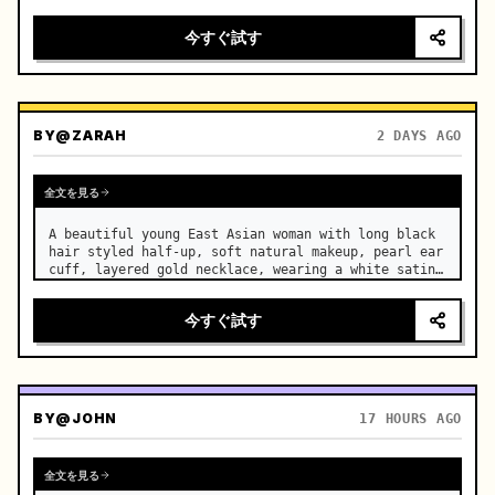
motorcycle on a suburban road. …
今すぐ試す
BY
@ZARAH
2 DAYS AGO
全文を見る
A beautiful young East Asian woman with long black 
hair styled half-up, soft natural makeup, pearl ear 
cuff, layered gold necklace, wearing a white satin 
slip dress, stands in a luxurious modern bedroom. …
今すぐ試す
BY
@JOHN
17 HOURS AGO
全文を見る