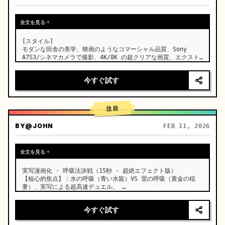
全文を見る
[スタイル]

モダンな田舎の美学、映画のようなコマーシャル品質、Sony 
A7S3/シネマカメラで撮影、4K/8K の超クリアな画質、エクスト
リームマクロ、自然で透明感のあるライティング、癒しの ASMR、
時代劇のような雰囲気はなし。

今すぐ試す
[シーン]

手入れの行き届いたモダンな農家のオープンキッチン、背景には
青々とした菜園、明るい日差し。

注目
[登場人物]

BY
@JOHN
FEB 11, 2026
モダンな田舎のクリエイター、黒い長い髪を木製のヘアピンで無造
作にまとめ、ダークブルーの快適なリネン服を着用、クリアなメイ
ク、集中した穏やかな瞳。

全文を見る
[ショット詳細]…
実写漫画化 · 呼吸法決戦（15秒 · 超絶エフェクト版）

【核心的焦点】：水の呼吸（青い水龍）VS 雷の呼吸（黄金の稲
妻）、実写による超高速デュエル。 …
今すぐ試す