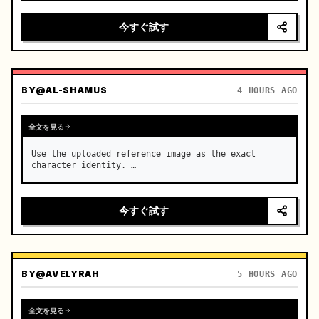
カメラ：シームレスなトランジションを伴う高速マルチアングルシ
今すぐ試す
ステム、車内クローズアップ → 肩越しショット → 車外トラッキ
ング → ローアングルショット、超ダイナミックなカメラワーク、
ウィップパン ＋ スピードランプ・トランジション ＋ モーショ
ンブラーによるカットのマスキング、連続的な流れの演出

(0-2秒) ドライバーの車内クローズアップ、シ…
BY
@AL-SHAMUS
4 HOURS AGO
全文を見る
Use the uploaded reference image as the exact 
character identity. …
今すぐ試す
BY
@AVELYRAH
5 HOURS AGO
全文を見る