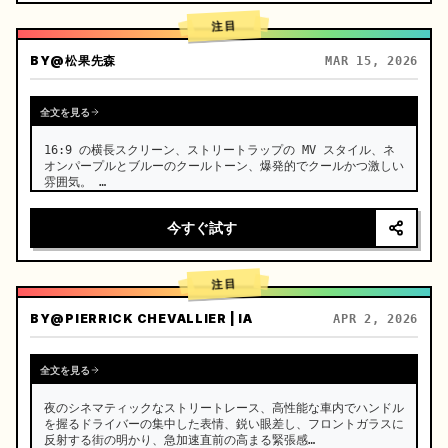
注目
BY
@松果先森
MAR 15, 2026
全文を見る
16:9 の横長スクリーン、ストリートラップの MV スタイル、ネ
オンパープルとブルーのクールトーン、爆発的でクールかつ激しい
雰囲気。 …
今すぐ試す
注目
BY
@PIERRICK CHEVALLIER | IA
APR 2, 2026
全文を見る
夜のシネマティックなストリートレース、高性能な車内でハンドル
を握るドライバーの集中した表情、鋭い眼差し、フロントガラスに
反射する街の明かり、急加速直前の高まる緊張感
