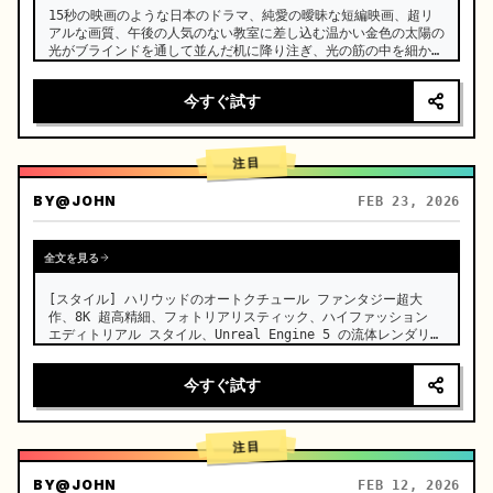
15秒の映画のような日本のドラマ、純愛の曖昧な短編映画、超リ
アルな画質、午後の人気のない教室に差し込む温かい金色の太陽の
光がブラインドを通して並んだ机に降り注ぎ、光の筋の中を細かな
埃がゆっくりと舞い上がる。 …
今すぐ試す
注目
BY
@JOHN
FEB 23, 2026
全文を見る
[スタイル] ハリウッドのオートクチュール ファンタジー超大
作、8K 超高精細、フォトリアリスティック、ハイファッション 
エディトリアル スタイル、Unreal Engine 5 の流体レンダリン
グ、視覚的錯覚。[尺] 15 秒。[シーン] 果てしなく広がる、現
実のウユニ塩湖（スカイミラー）の塩原。空には重苦しい暗い雲が
今すぐ試す
立ち込め、地面はすべてを鏡のように完璧に映し出し、全体的にミ
ニマリストでクールなトーンの絵が広がる。[00:00-00:05] シ
ョット 1: オートクチュールの登場と陶器のような肌。カメラ位
置:…
注目
BY
@JOHN
FEB 12, 2026