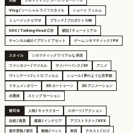
用途
シネマティック シーン ショーケース
Vlog / ソーシャル ライフスタイル
ショート フィルム
ミュージック ビデオ
ブランド / プロダクト CM
UGC / Talking Head 広告
解説 / チュートリアル
チャンネル紹介 / ブランド アセット
ゲーム シネマティック / PV
スタイル
シネマティックで リアルな 表現
ファンタジー / マジカル
サイバーパンク / SF
アニメ
ヴィンテージ / レトロ フィルム
シュール / 夢のような世界観
ドキュメンタリー
3D カートゥーン
2D アニメーション
水墨画
ストップ モーション
被写体
人物 / キャラクター
スポーツ / アクション
自然 / 風景
建築 / インテリア
アブストラクト / VFX
都市景観 / 都市
動物 / ペット
車両
テキスト / ロゴ