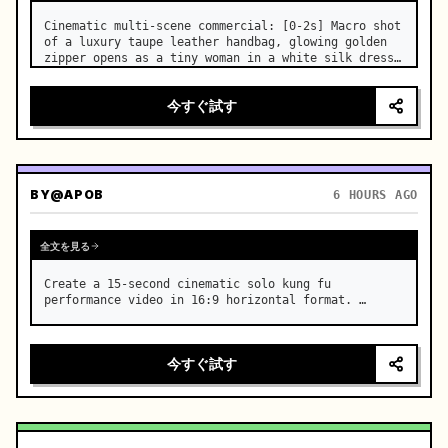
Cinematic multi-scene commercial: [0-2s] Macro shot 
of a luxury taupe leather handbag, glowing golden 
zipper opens as a tiny woman in a white silk dress 
steps out holding a skincare bottle with magical 
sparkles. …
今すぐ試す
BY
@APOB
6 HOURS AGO
全文を見る
Create a 15-second cinematic solo kung fu 
performance video in 16:9 horizontal format. …
今すぐ試す