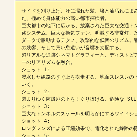
サイドを刈り上げ、汗に濡れた髪、埃と油汚れにま
た、極めて身体能力の高い都市探検者。

巨大都市の地下に広がる、放棄された巨大な交通ト
路システム、巨大な換気ファン、明滅する非常灯、放
ダークで脈動するテクノ、攻撃的な低音のリズム。
の残響、そして荒い息遣いが音響を支配する。

超リアルな追跡シネマトグラフィーと、ディストピ
ーのリアリズムを融合。

ショット 1:

浸水した線路のすぐ上を疾走する、地面スレスレの
いく。

ショット 2:

閉まりゆく防爆扉の下をくぐり抜ける、危険な Sli
ショット 3:

巨大なトンネルのスケールを明らかにするワイドショ
ショット 4:

ロングレンズによる圧縮効果で、電化された線路の隙
ショット 5:
