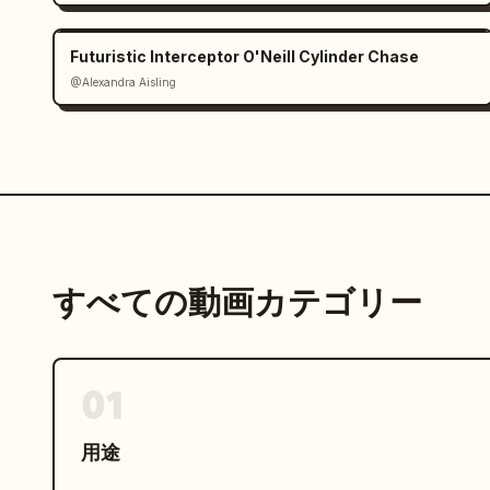
Futuristic Interceptor O'Neill Cylinder Chase
@Alexandra Aisling
すべての動画カテゴリー
01
用途