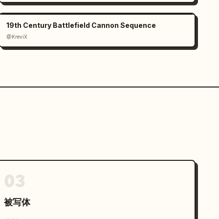
19th Century Battlefield Cannon Sequence
@KreviX
03
被写体