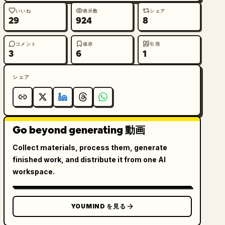
いいね
表示数
シェア
29
924
8
コメント
保存
引用
3
6
1
シェア
Go beyond generating 動画
Collect materials, process them, generate
finished work, and distribute it from one AI
workspace.
YOUMIND を見る