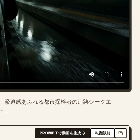
、緊迫感あふれる都市探検者の追跡シークエ
ト。
PROMPTで動画を生成
翻訳前