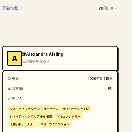
更新情報
@Alexandra Aisling
A
元の投稿を見る
公開日
2026年5月15日
元の言語
EN
カテゴリ
シネマティック シーン ショーケース
サイバーパンク / SF
シネマティックで リアルな 表現
ドキュメンタリー
人物 / キャラクター
スポーツ / アクション