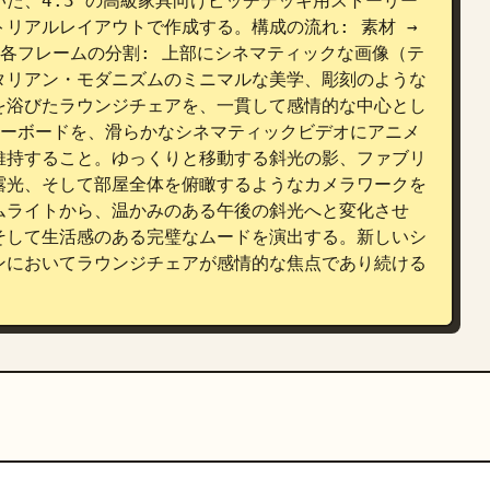
た、4:3 の高級家具向けピッチデッキ用ストーリー
トリアルレイアウトで作成する。構成の流れ: 素材 → 
間。各フレームの分割: 上部にシネマティックな画像（テ
タリアン・モダニズムのミニマルな美学、彫刻のような
を浴びたラウンジチェアを、一貫して感情的な中心とし
ーリーボードを、滑らかなシネマティックビデオにアニメ
維持すること。ゆっくりと移動する斜光の影、ファブリ
露光、そして部屋全体を俯瞰するようなカメラワークを
ムライトから、温かみのある午後の斜光へと変化させ
そして生活感のある完璧なムードを演出する。新しいシ
ンにおいてラウンジチェアが感情的な焦点であり続ける