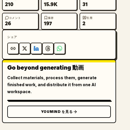
210
15.9K
31
コメント
保存
引用
26
197
2
シェア
Go beyond generating 動画
Collect materials, process them, generate
finished work, and distribute it from one AI
workspace.
YOUMIND を見る