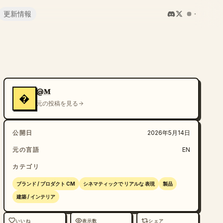
更新情報
@𝐌
�
元の投稿を見る
公開日
2026年5月14日
元の言語
EN
カテゴリ
ブランド / プロダクト CM
シネマティックで リアルな 表現
製品
建築 / インテリア
いいね
表示数
シェア