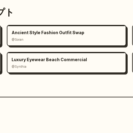
ンプト
Ancient Style Fashion Outfit Swap
@Soran
Luxury Eyewear Beach Commercial
@Synthia