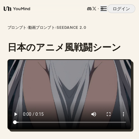
ログイン
YouMind
概要
プロンプト
›
動画プロンプト
›
SEEDANCE 2.0
日本のアニメ風戦闘シーン
ユースケース
スキル
プロンプト
料金
ダウンロード