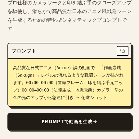
プロ仕様のカメラワークと印を結ぶ手のクローズアップ
ブログ
を駆使し、滑らかで高品質な日本のアニメ風戦闘シーン
を生成するための特化型シネマティックプロンプトで
す。
更新情報
プロンプト
高品質な日式アニメ（Anime）調の動画で、「作画崩壊
（Sakuga）」レベルの流れるような戦闘シーンが描かれ
ます。00:00–00:00（冒頭フレーム：印を結ぶ手元アッ
プ）00:00–00:03（法陣生成・地脈覚醒）カメラ：掌の
金の光のアップから急速に引き → 俯瞰ショット
PROMPTで動画を生成