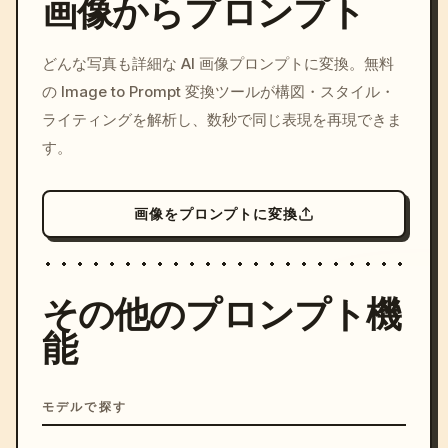
画像からプロンプト
/imagine prompt: cinemati
どんな写真も詳細な AI 画像プロンプトに変換。無料
c, cyberpunk sunset, neon
の Image to Prompt 変換ツールが構図・スタイル・
colors, 8k --v 6.0
ライティングを解析し、数秒で同じ表現を再現できま
す。
画像をプロンプトに変換
その他のプロンプト機
能
モデルで探す