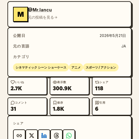
@Mr.Iancu
M
元の投稿を見る
公開日
2026年5月21日
元の言語
JA
カテゴリ
シネマティック シーン ショーケース
アニメ
スポーツ / アクション
いいね
表示数
シェア
2.7K
300.9K
118
コメント
保存
引用
31
1.8K
6
シェア