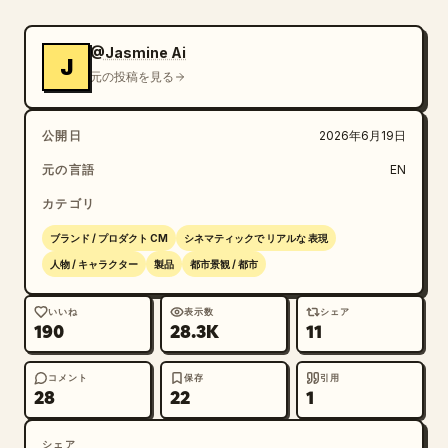
彼女が通り過ぎると、歩行者たちはさりげなく立ち止まっ
たり、微笑んだり、あるいは彼女の優雅な存在感に魅了さ
@Jasmine Ai
J
れて振り返ったりします。大げさなリアクションはなく、
元の投稿を見る
称賛の自然な表情のみ。彼女は自信に満ちた微笑みを浮か
べたまま、カメラに向かって歩き続けます。最後のカット
公開日
2026年6月19日
は、温かい夕日の中へと歩いていく彼女を後ろから捉えた
もので、三つ編みが風に優しく揺れています。

元の言語
EN
カテゴリ
スタイルノート：高級フレグランスキャンペーンの美学、
ハイエンドなファッション CM に着想を得た演出、映画
ブランド / プロダクト CM
シネマティックで リアルな 表現
のようなライティング、滑らかなスローモーション、プレ
人物 / キャラクター
製品
都市景観 / 都市
ミアムなカラーグレーディング、リアルな群衆の動き、超
高精細な質感。テキストオーバーレイ、ロゴ、字幕、ウォ
いいね
表示数
シェア
190
28.3K
11
ーターマーク、AI 特有のノイズは一切なし。全編を通し
て完璧で自然な動きを追求。
コメント
保存
引用
28
22
1
シェア