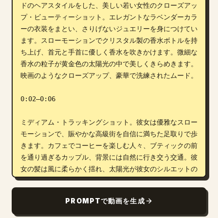
ドのヘアスタイルをした、美しい若い女性のクローズアッ
プ・ビューティーショット。エレガントなラベンダーカラ
ーの衣装をまとい、さりげないジュエリーを身につけてい
ます。スローモーションでクリスタル製の香水ボトルを持
ち上げ、首元と手首に優しく香水を吹きかけます。微細な
香水の粒子が黄金色の太陽光の中で美しくきらめきます。
映画のようなクローズアップ、豪華で洗練されたムード。

0:02–0:06

ミディアム・トラッキングショット。彼女は優雅なスロー
モーションで、賑やかな高級街を自信に満ちた足取りで歩
きます。カフェでコーヒーを楽しむ人々、ブティックの前
を通り過ぎるカップル、背景には自然に行き交う交通。彼
女の髪は風に柔らかく揺れ、太陽光が彼女のシルエットの
周りに繊細な輝きを作り出します。

PROMPTで動画を生成
0:06–0:10
