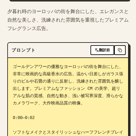
ブログ
夕暮れ時のヨーロッパの街を舞台にした、エレガンスと
自然な美しさ、洗練された雰囲気を重視したプレミアム
フレグランス広告。
更新情報
プロンプト
翻訳前
ゴールデンアワーの優雅なヨーロッパの街を舞台にした、
非常に映画的な高級香水の広告。温かい日差しがガラス張
りのビルや石畳の通りに反射し、洗練された雰囲気を醸し
出します。プレミアムなファッション CM の美学、超リ
アルな肌の質感、自然な動き、浅い被写界深度、滑らかな
カメラワーク、大作映画品質の映像。

0:00–0:02

ソフトなメイクとスタイリッシュなハーフフレンチブレイ