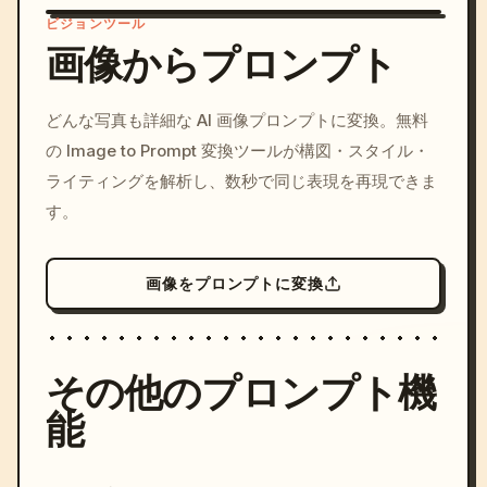
ビジョンツール
画像からプロンプト
/imagine prompt: cinemati
どんな写真も詳細な AI 画像プロンプトに変換。無料
c, cyberpunk sunset, neon
の Image to Prompt 変換ツールが構図・スタイル・
colors, 8k --v 6.0
ライティングを解析し、数秒で同じ表現を再現できま
す。
画像をプロンプトに変換
その他のプロンプト機
能