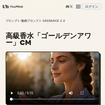
ログイン
YouMind
概要
プロンプト
›
動画プロンプト
›
SEEDANCE 2.0
高級香水「ゴールデンアワ
ユースケース
ー」CM
スキル
プロンプト
料金
ダウンロード