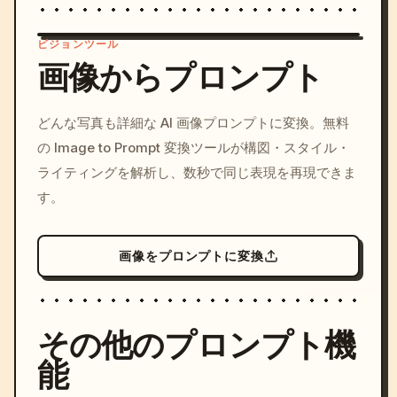
ビジョンツール
画像からプロンプト
/imagine prompt: cinemati
どんな写真も詳細な AI 画像プロンプトに変換。無料
c, cyberpunk sunset, neon
の Image to Prompt 変換ツールが構図・スタイル・
colors, 8k --v 6.0
ライティングを解析し、数秒で同じ表現を再現できま
す。
画像をプロンプトに変換
その他のプロンプト機
能