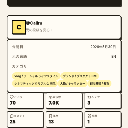
作、周囲との自然なインタラクション。

カメラ設定：

@Calira
C
シネマティックカメラのみ。

元の投稿を見る
ARRI Alexa Mini LF ルックで撮影。

4K HDR。

公開日
2026年5月30日
24fps。

アナモルフィック・シネマティック・ルック。

元の言語
EN
自然なモーションブラー。

カテゴリ
スムーズなジンバル移動。

スローなドリーショット。

Vlog / ソーシャル ライフスタイル
ブランド / プロダクト CM
クレーンショット。

シネマティックで リアルな 表現
人物 / キャラクター
都市景観 / 都市
トラッキングショット。

手ブレなし。

いいね
表示数
シェア
70
7.0K
3
唐突なカットなし。

プロフェッショナルなトラベル CM スタイル。

コメント
保存
引用
25
13
1
ライティングの進行：
