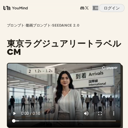
ログイン
YouMind
概要
プロンプト
›
動画プロンプト
›
SEEDANCE 2.0
東京ラグジュアリートラベル
ユースケース
CM
スキル
プロンプト
料金
ダウンロード