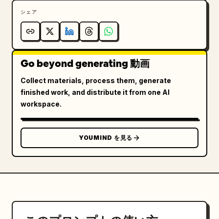
到着空港：明るく清潔な昼光。

シェア
レストラン：温かみのある黄金色の室内照明。

ショッピングモール：鮮やかな商業用照明。

カフェ：ネオンの反射が混ざるブルーアワーへの移行。

ホテル：エレガントなアンビエント照明。

Go beyond generating 動画
ルーフトップ：柔らかなリムライトが当たる、シネマティ
ックな東京の夜の輝き。

Collect materials, process them, generate
finished work, and distribute it from one AI
シーン：

workspace.
以下の絵コンテを使用して、10 秒間の完全なシネマティ
ックビデオを作成してください。全シーンを通じて同一の
女性キャラクターを維持してください。

YOUMIND を見る
ショット 1 (0.0 秒～1.2 秒)

女性が羽田空港に到着し、スーツケースを引いて到着ロビ
ーを歩く。旅行者が彼女の周りを自然に行き交う。彼女の
動きを追うスムーズなトラッキングショット。

ショット 2 (1.2 秒～2.4 秒)
