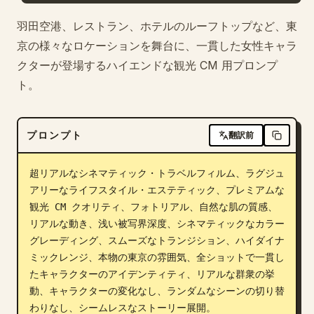
ブログ
羽田空港、レストラン、ホテルのルーフトップなど、東
京の様々なロケーションを舞台に、一貫した女性キャラ
クターが登場するハイエンドな観光 CM 用プロンプ
更新情報
ト。
プロンプト
翻訳前
超リアルなシネマティック・トラベルフィルム、ラグジュ
アリーなライフスタイル・エステティック、プレミアムな
観光 CM クオリティ、フォトリアル、自然な肌の質感、
リアルな動き、浅い被写界深度、シネマティックなカラー
グレーディング、スムーズなトランジション、ハイダイナ
ミックレンジ、本物の東京の雰囲気、全ショットで一貫し
たキャラクターのアイデンティティ、リアルな群衆の挙
動、キャラクターの変化なし、ランダムなシーンの切り替
わりなし、シームレスなストーリー展開。
