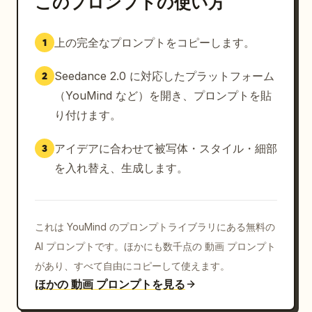
このプロンプトの使い方
彼女が空港から出て、東京のスカイラインを眺めながら少
し立ち止まる。街の雰囲気を明らかにするスローなドリー
上の完全なプロンプトをコピーします。
1
イン。

Seedance 2.0 に対応したプラットフォーム
2
ショット 3 (2.4 秒～3.6 秒)

本格的な日本食レストランの中、彼女が座って伝統的な日
（YouMind など）を開き、プロンプトを貼
本料理を楽しむ。温かい提灯の明かり、エレガントな料理
り付けます。
の盛り付け、シネマティックなオービットカメラ。

アイデアに合わせて被写体・スタイル・細部
3
ショット 4 (3.6 秒～4.8 秒)

を入れ替え、生成します。
彼女がモダンな東京のショッピングモールを歩き、店舗や
ディスプレイを眺める。通路を抜けるスムーズなジンバル
トラッキング。

これは YouMind のプロンプトライブラリにある無料の
ショット 5 (4.8 秒～6.0 秒)

AI プロンプトです。ほかにも数千点の 動画 プロンプト
彼女は買い物を続け、ショッピングバッグを持って自信を
があり、すべて自由にコピーして使えます。
持って歩く。プレミアムでラグジュアリーな雰囲気、浅い
ほかの 動画 プロンプトを見る
被写界深度。
