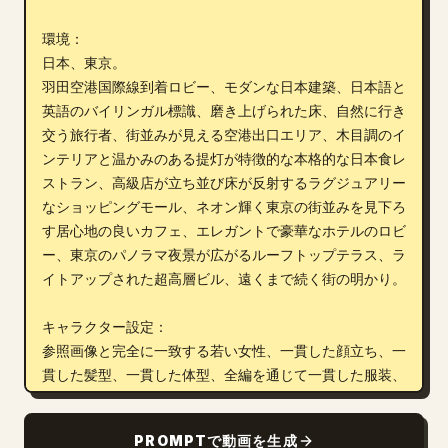
環境：

日本、東京。

羽田空港国際線到着ロビー、モダンな日本建築、日本語と
英語のバイリンガル標識、磨き上げられた床、自然に行き
交う旅行者、街並みが見える空港出口エリア、木目調のイ
ンテリアと温かみのある提灯が特徴的な本格的な日本食レ
ストラン、高級店が立ち並び床が反射するラグジュアリー
なショッピングモール、ネオン輝く東京の街並みを見下ろ
す居心地の良いカフェ、エレガントで豪華なホテルのロビ
ー、東京のパノラマ夜景が広がるルーフトップテラス、ラ
イトアップされた超高層ビル、遠くまで続く街の明かり。

キャラクター設定：

参照画像と完全に一致する若い女性、一貫した顔立ち、一
貫した髪型、一貫した体型、全編を通じて一貫した服装、
スタイリッシュな旅行者の装い、モダンなスーツケースを
携行、自然な表情、エレガントな立ち居振る舞い、自信に
PROMPTで動画を生成
満ちつつもリラックスした旅のムード、リアルな歩行動