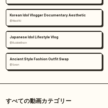
Korean Idol Vlogger Documentary Aesthetic
@WasifAI
Japanese Idol Lifestyle Vlog
@BubbleBrain
Ancient Style Fashion Outfit Swap
@Soran
すべての動画カテゴリー