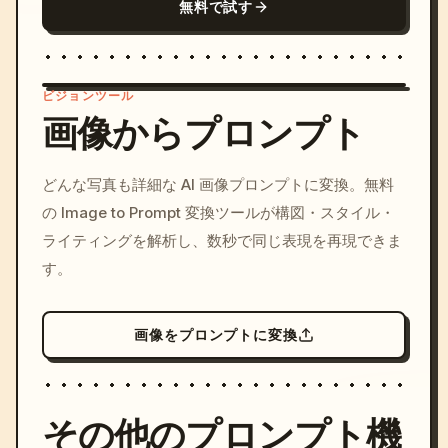
無料で試す
ビジョンツール
画像からプロンプト
/imagine prompt: cinemati
どんな写真も詳細な AI 画像プロンプトに変換。無料
c, cyberpunk sunset, neon
の Image to Prompt 変換ツールが構図・スタイル・
colors, 8k --v 6.0
ライティングを解析し、数秒で同じ表現を再現できま
す。
画像をプロンプトに変換
その他のプロンプト機