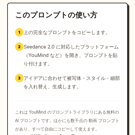
「ディテールが本当に洗練されてる。」

このプロンプトの使い方
8. CTA エンディング (ソフトセル)

上の完全なプロンプトをコピーします。
1
ショット：ワイドショット (自然な動き)

ビジュアル：自信を持って歩き去り、微笑むクリエイタ
Seedance 2.0 に対応したプラットフォーム
2
ー。

目的：さりげない推奨と締めくくり。

（YouMind など）を開き、プロンプトを貼
テキストオーバーレイ：

り付けます。
「みんなのフィードに流れてくる理由がわかった。 🔥」

アイデアに合わせて被写体・スタイル・細部
3
最終 CTA：

を入れ替え、生成します。
「あなたなら履く？ 👇」
これは YouMind のプロンプトライブラリにある無料の
AI プロンプトです。ほかにも数千点の 動画 プロンプト
があり、すべて自由にコピーして使えます。