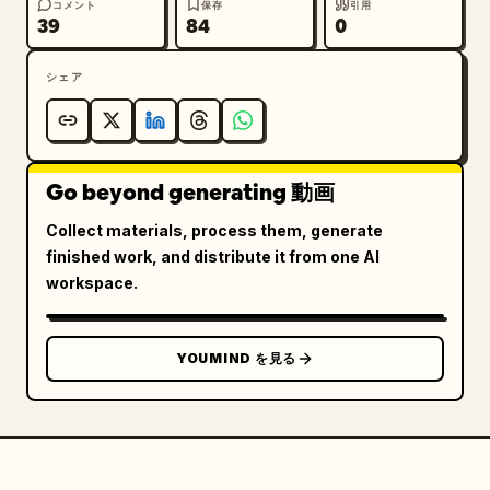
「想像以上に軽い。」

コメント
保存
引用
39
84
0
6. トーキングヘッド・レビュー

シェア
ショット：ミドルショット

ビジュアル：Nike スニーカーを手に持ち、カメラに向か
って話すクリエイター。

Go beyond generating 動画
目的：信頼性と説得力を高める。

テキストオーバーレイ：

Collect materials, process them, generate
「正直、過大評価だと思ってた…試すまでは。」

finished work, and distribute it from one AI
workspace.
7. クローズアップ・ディテール

ショット：マクロ製品クローズアップ

YOUMIND を見る
ビジュアル：Nike Swoosh、ステッチ、メッシュの質
感、ソールのディテールにフォーカス。

目的：プレミアムなデザインとクラフトマンシップを強調
する。

テキストオーバーレイ：
