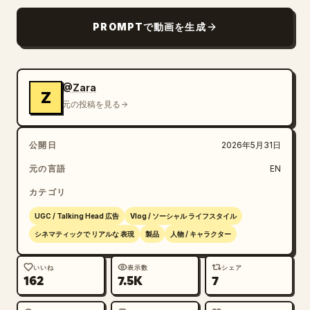
「散歩やワークアウト、普段着にもぴったり。」

PROMPTで動画を生成
4. 使用シーン (歩行ショット)

ショット：ローアングル・トラッキングショット

@Zara
Z
ビジュアル：屋外で Nike スニーカーを履いて自然に歩
元の投稿を見る
く足元。

目的：歩行時の快適さを実証する。

公開日
2026年5月31日
テキストオーバーレイ：

「長時間歩いても疲れない？ 最高。」

元の言語
EN
カテゴリ
5. 肩越しショット

UGC / Talking Head 広告
Vlog / ソーシャル ライフスタイル
ショット：肩越し POV

シネマティックで リアルな 表現
製品
人物 / キャラクター
ビジュアル：コーヒーを片手に歩きながら、自分の足元を
見下ろすクリエイター。

いいね
表示数
シェア
162
7.5K
7
目的：共感を呼ぶ、日常のライフスタイルシーン。

テキストオーバーレイ：
