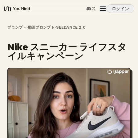
ログイン
YouMind
概要
プロンプト
›
動画プロンプト
›
SEEDANCE 2.0
Nike スニーカー ライフスタ
ユースケース
イルキャンペーン
スキル
プロンプト
料金
ダウンロード