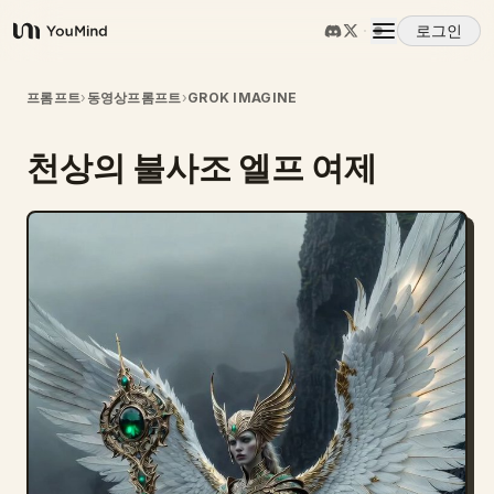
로그인
YouMind
개요
프롬프트
›
동영상프롬프트
›
GROK IMAGINE
천상의 불사조 엘프 여제
사용 사례
스킬
프롬프트
가격
다운로드