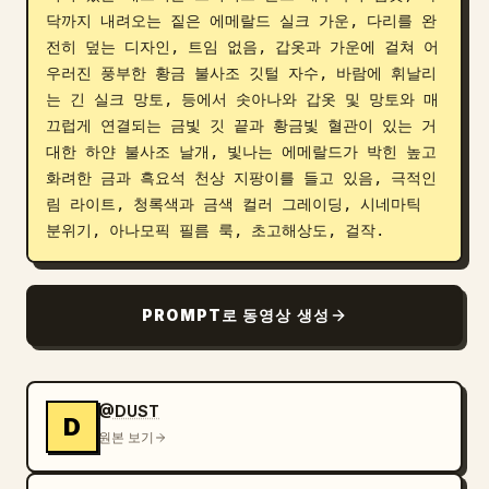
닥까지 내려오는 짙은 에메랄드 실크 가운, 다리를 완
전히 덮는 디자인, 트임 없음, 갑옷과 가운에 걸쳐 어
우러진 풍부한 황금 불사조 깃털 자수, 바람에 휘날리
는 긴 실크 망토, 등에서 솟아나와 갑옷 및 망토와 매
끄럽게 연결되는 금빛 깃 끝과 황금빛 혈관이 있는 거
대한 하얀 불사조 날개, 빛나는 에메랄드가 박힌 높고 
화려한 금과 흑요석 천상 지팡이를 들고 있음, 극적인 
림 라이트, 청록색과 금색 컬러 그레이딩, 시네마틱 
분위기, 아나모픽 필름 룩, 초고해상도, 걸작.
PROMPT로 동영상 생성
@DUST
D
원본 보기