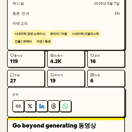
게시일
2026년 5월 7일
원본 언어
EN
카테고리
시네마틱 장면 쇼케이스
판타지 / 마법
시네마틱 리얼리스틱
인물 / 캐릭터
자연 / 풍경
좋아요
조회수
공유
119
4.2K
16
댓글
북마크
인용
27
19
6
공유
Go beyond generating 동영상