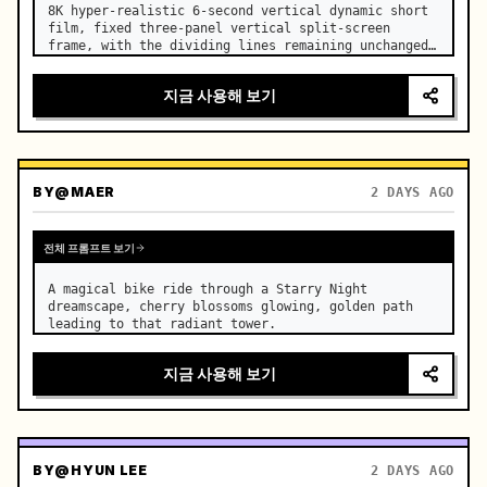
8K hyper-realistic 6-second vertical dynamic short 
film, fixed three-panel vertical split-screen 
frame, with the dividing lines remaining unchanged. 
…
지금 사용해 보기
BY
@MAER
2 DAYS AGO
전체 프롬프트 보기
A magical bike ride through a Starry Night 
dreamscape, cherry blossoms glowing, golden path 
leading to that radiant tower.
지금 사용해 보기
BY
@HYUN LEE
2 DAYS AGO