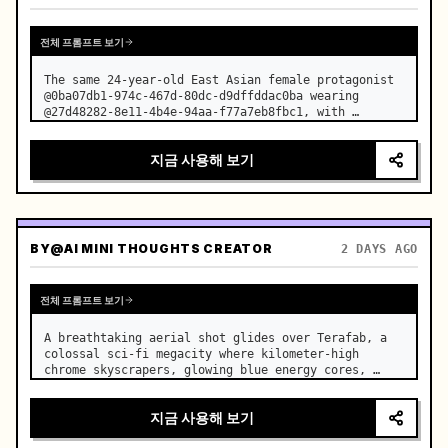
전체 프롬프트 보기
The same 24-year-old East Asian female protagonist 
@0ba07db1-974c-467d-80dc-d9dffddac0ba wearing 
@27d48282-8e11-4b4e-94aa-f77a7eb8fbc1, with 
consistent facial features, age, and temperament 
throughout. …
지금 사용해 보기
BY
@AI MINI THOUGHTS CREATOR
2 DAYS AGO
전체 프롬프트 보기
A breathtaking aerial shot glides over Terafab, a 
colossal sci-fi megacity where kilometer-high 
chrome skyscrapers, glowing blue energy cores, 
floating factories, and endless sky bridges stretch 
beyond the horizon. …
지금 사용해 보기