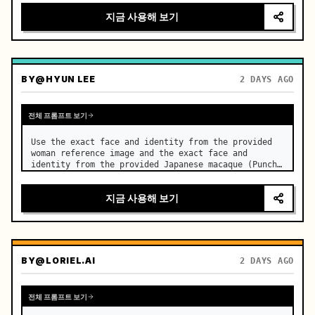
지금 사용해 보기
BY
@HYUN LEE
2 DAYS AGO
전체 프롬프트 보기
Use the exact face and identity from the provided 
woman reference image and the exact face and 
identity from the provided Japanese macaque (Punch) 
reference photo. …
지금 사용해 보기
BY
@LORIEL.AI
2 DAYS AGO
전체 프롬프트 보기