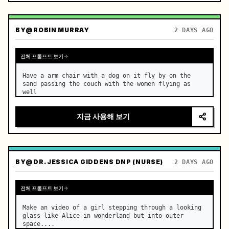
BY
@ROBIN MURRAY
2 DAYS AGO
전체 프롬프트 보기
Have a arm chair with a dog on it fly by on the 
sand passing the couch with the women flying as 
well
지금 사용해 보기
BY
@DR. JESSICA GIDDENS DNP (NURSE)
2 DAYS AGO
전체 프롬프트 보기
Make an video of a girl stepping through a looking 
glass like Alice in wonderland but into outer 
space....