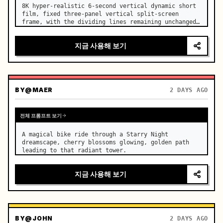
8K hyper-realistic 6-second vertical dynamic short 
film, fixed three-panel vertical split-screen 
frame, with the dividing lines remaining unchanged. 
…
지금 사용해 보기
BY
@MAER
2 DAYS AGO
전체 프롬프트 보기
A magical bike ride through a Starry Night 
dreamscape, cherry blossoms glowing, golden path 
leading to that radiant tower.
지금 사용해 보기
BY
@JOHN
2 DAYS AGO