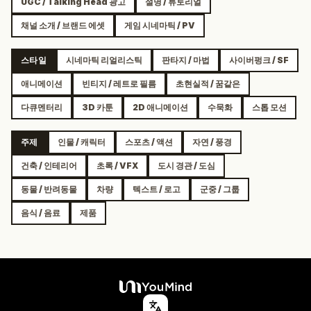
UGC / Talking Head 광고
설명 / 튜토리얼
채널 소개 / 브랜드 에셋
게임 시네마틱 / PV
스타일
시네마틱 리얼리스틱
판타지 / 마법
사이버펑크 / SF
애니메이션
빈티지 / 레트로 필름
초현실적 / 꿈같은
다큐멘터리
3D 카툰
2D 애니메이션
수묵화
스톱 모션
주제
인물 / 캐릭터
스포츠 / 액션
자연 / 풍경
건축 / 인테리어
초록 / VFX
도시 경관 / 도심
동물 / 반려동물
차량
텍스트 / 로고
군중 / 그룹
음식 / 음료
제품