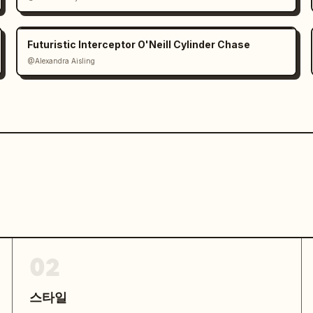
Futuristic Interceptor O'Neill Cylinder Chase
@Alexandra Aisling
02
스타일