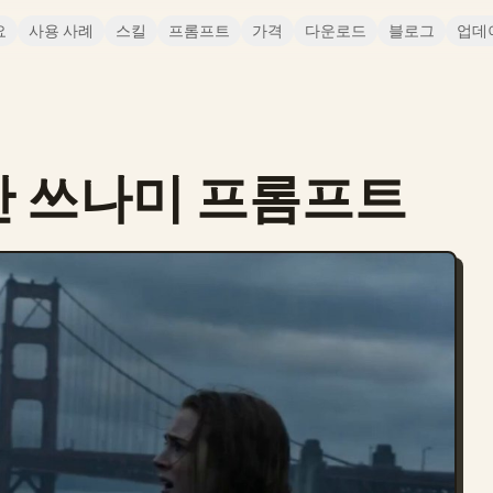
요
사용 사례
스킬
프롬프트
가격
다운로드
블로그
업데
난 쓰나미 프롬프트