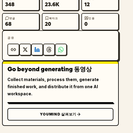
348
23.6K
12
댓글
북마크
인용
68
20
0
공유
Go beyond generating 동영상
Collect materials, process them, generate
finished work, and distribute it from one AI
workspace.
YOUMIND 살펴보기