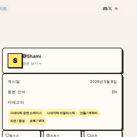
이트
@Shami
S
원본 보기
게시일
2026년 5월 8일
원본 언어
EN
카테고리
시네마틱 장면 쇼케이스
시네마틱 리얼리스틱
인물 / 캐릭터
자연 / 풍경
초록 / VFX
좋아요
조회수
공유