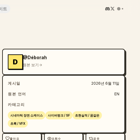
이트
@Déborah
D
원본 보기
게시일
2026년 6월 11일
원본 언어
EN
카테고리
시네마틱 장면 쇼케이스
사이버펑크 / SF
초현실적 / 꿈같은
초록 / VFX
좋아요
조회수
공유