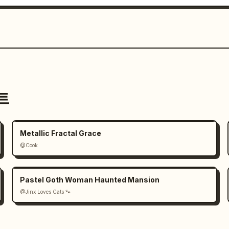
트
Metallic Fractal Grace
@Cook
Pastel Goth Woman Haunted Mansion
@Jinx Loves Cats 🐾