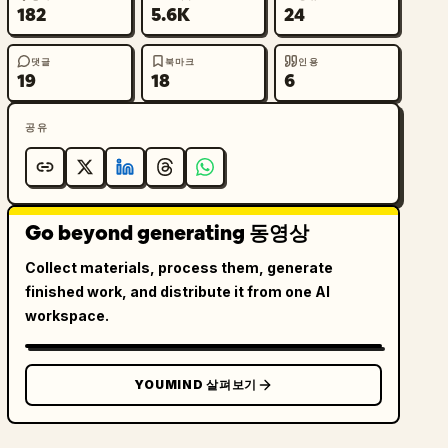
182
5.6K
24
댓글
북마크
인용
19
18
6
공유
Go beyond generating 동영상
Collect materials, process them, generate
finished work, and distribute it from one AI
workspace.
YOUMIND 살펴보기