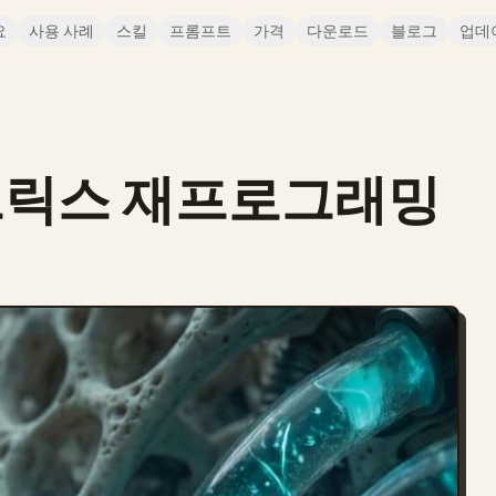
요
사용 사례
스킬
프롬프트
가격
다운로드
블로그
업데
트릭스 재프로그래밍