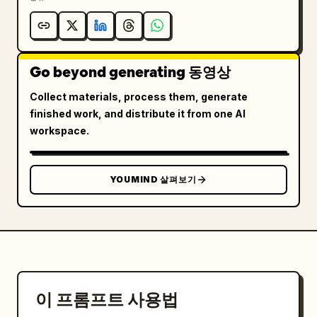
동함. 조용하고 텅 빈 숲. 주변음: 나뭇잎 흔들리는 
바람 소리, 새소리. 긴 지속 시간.

cut11: 대각선 측면 매크로 샷. 양손으로 머그컵의 물
을 NIPPON 컵에 천천히 따름. 흰 김이 피어오르며 햇
Go beyond generating 동영상
살에 반짝임. 주변음: 물 따르는 소리, 김이 피어오르
는 소리.

Collect materials, process them, generate
cut12: 매크로 샷. 손으로 뚜껑을 덮고 그 위에 머그
finished work, and distribute it from one AI
컵을 올려 무게를 잡음. 주변음: 뚜껑 덮는 소리.

workspace.
cut13: 매크로 샷. NIPPON 컵 틈새로 김이 피어오르
다 바람에 흩어짐. 주변음: 바람 소리, 정적.

cut14: 매크로 샷. 양손으로 봉지에서 일회용 젓가락
YOUMIND 살펴보기
을 꺼내 쪼갬. 주변음: 젓가락 쪼개는 소리.

cut15: 바로 위에서 본 매크로 샷. 손으로 NIPPON 컵 
뚜껑을 열고 젓가락으로 면을 저음. 김이 순식간에 퍼
짐. 주변음: 젓가락이 컵에 부딪히는 소리, 김이 나는 
소리.

cut16: 대각선 측면 매크로 샷. 옆모습. 젓가락으로 
라면을 후루룩 먹음. 주변음: 면을 먹는 소리.

이 프롬프트 사용법
cut17: 대각선 측면 바스트 샷. 한숨을 쉬며 먼 나무