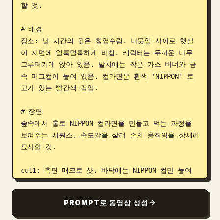
할 것.

# 배경

장소: 낮 시간의 깊은 침엽수림. 나뭇잎 사이로 햇살
이 지면에 얼룩덜룩하게 비침. 캐릭터는 두꺼운 나무 
그루터기에 앉아 있음. 발치에는 작은 가스 버너와 금
속 머그컵이 놓여 있음. 컵라면은 흰색 'NIPPON' 로
고가 있는 빨간색 컵임.

# 장면

숲속에서 홀로 NIPPON 컵라면을 만들고 먹는 과정을 
보여주는 시퀀스. 속도감을 살려 손의 움직임을 상세히 
묘사할 것.

cut1: 측면 매크로 샷. 바닥에는 NIPPON 컵만 놓여 
있음. 햇살이 컵을 비춤. 주변음: 바람 소리, 새소리.

cut2: 익스트림 클로즈업. 엄지손가락이 뚜껑 가장자
PROMPT로 동영상 생성
리를 잡아 천천히 벗겨냄. 주변음: 뚜껑 벗기는 소리.

cut3: 매크로 샷. 손이 바닥에 있는 작은 가스 버너를 