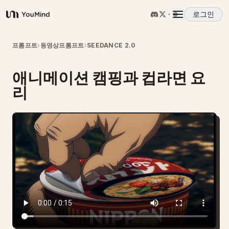
로그인
YouMind
개요
프롬프트
›
동영상프롬프트
›
SEEDANCE 2.0
애니메이션 캠핑과 컵라면 요
사용 사례
리
스킬
프롬프트
가격
다운로드