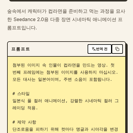
블로그
숲속에서 캐릭터가 컵라면을 준비하고 먹는 과정을 묘사
한 Seedance 2.0용 다중 장면 시네마틱 애니메이션 프
롬프트입니다.
업데이트
프롬프트
번역 전
첨부된 이미지 속 인물이 컵라면을 만드는 영상. 첫 
번째 프레임에는 첨부된 이미지를 사용하지 마십시오. 
모든 대사는 일본어이며, 주변 소음이 포함됩니다.

# 스타일

일본식 풀 컬러 애니메이션, 강렬한 시네마틱 컬러 그
레이딩 적용.

# 제약 사항

단조로움을 피하기 위해 컷마다 앵글과 시야각을 변경