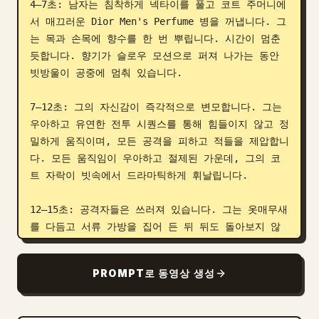
4–7초: 남자는 침착하게 넥타이를 풀고 코트 주머니에
서 매끄러운 Dior Men's Perfume 병을 꺼냅니다. 그
는 목과 손목에 향수를 한 번 뿌립니다. 시간이 멈춘 
듯합니다. 향기가 슬로우 모션으로 퍼져 나가는 동안 
빗방울이 공중에 멈춰 있습니다.

7–12초: 그의 자신감이 즉각적으로 변모합니다. 그는 
우아하고 유연한 전투 시퀀스를 통해 힘들이지 않고 정
밀하게 움직이며, 모든 공격을 피하고 적들을 제압합니
다. 모든 움직임이 우아하고 절제된 가운데, 그의 코
트 자락이 빗속에서 드라마틱하게 휘날립니다.

12–15초: 공격자들은 쓰러져 있습니다. 그는 옷매무새
를 다듬고 서류 가방을 집어 든 뒤 뒤도 돌아보지 않
고 걸어갑니다. 카메라는 비에 젖은 돌 난간 위에 놓
인 Dior 향수 병을 비춥니다. 중후한 목소리의 내레이
PROMPT로 동영상 생성
션이 흐릅니다:

"자신감은 입는 것이 아닙니다. 잊을 수 없는 것입니