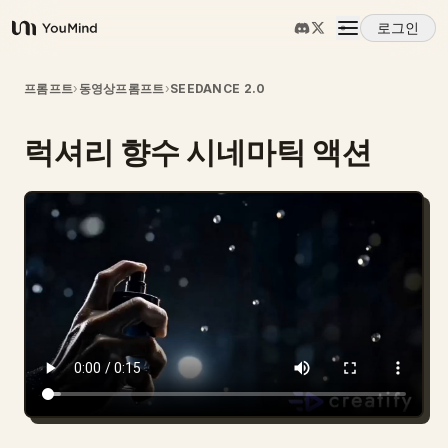
로그인
YouMind
개요
프롬프트
›
동영상프롬프트
›
SEEDANCE 2.0
럭셔리 향수 시네마틱 액션
사용 사례
스킬
프롬프트
가격
다운로드