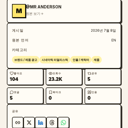
다."

@MR ANDERSON
M
원본 보기
Dior 로고와 함께 다음 태그라인이 나타나며 페이드 
아웃됩니다: "Dior. 자신감의 향기."
게시일
2026년 7월 8일
원본 언어
EN
카테고리
브랜드 / 제품 광고
시네마틱 리얼리스틱
인물 / 캐릭터
제품
좋아요
조회수
공유
104
23.2K
5
댓글
북마크
인용
5
0
0
공유