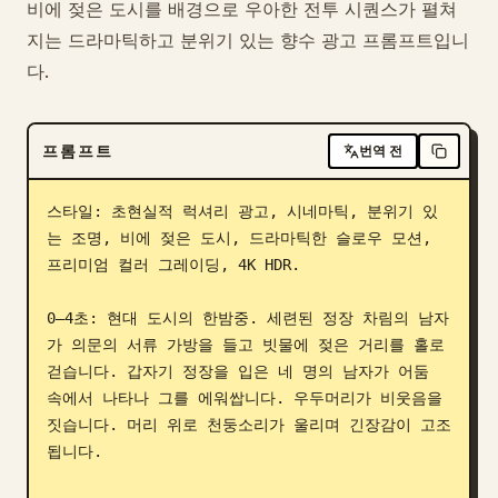
비에 젖은 도시를 배경으로 우아한 전투 시퀀스가 펼쳐
블로그
지는 드라마틱하고 분위기 있는 향수 광고 프롬프트입니
다.
업데이트
프롬프트
번역 전
스타일: 초현실적 럭셔리 광고, 시네마틱, 분위기 있
는 조명, 비에 젖은 도시, 드라마틱한 슬로우 모션, 
프리미엄 컬러 그레이딩, 4K HDR.

0–4초: 현대 도시의 한밤중. 세련된 정장 차림의 남자
가 의문의 서류 가방을 들고 빗물에 젖은 거리를 홀로 
걷습니다. 갑자기 정장을 입은 네 명의 남자가 어둠 
속에서 나타나 그를 에워쌉니다. 우두머리가 비웃음을 
짓습니다. 머리 위로 천둥소리가 울리며 긴장감이 고조
됩니다.
