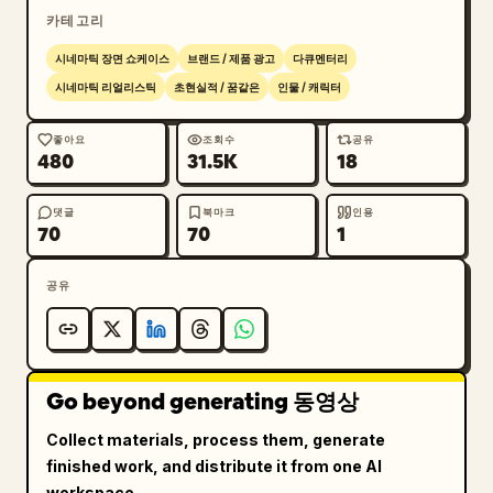
카테고리
시네마틱 장면 쇼케이스
브랜드 / 제품 광고
다큐멘터리
시네마틱 리얼리스틱
초현실적 / 꿈같은
인물 / 캐릭터
좋아요
조회수
공유
480
31.5K
18
댓글
북마크
인용
70
70
1
공유
Go beyond generating 동영상
Collect materials, process them, generate
finished work, and distribute it from one AI
workspace.