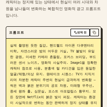
캐릭터는 정지해 있는 상태에서 현실이 여러 시대와 차
블로그
원을 넘나들며 변화하는 복합적인 영화적 광고 프롬프트
입니다.
업데이트
프롬프트
번역 전
실제 촬영된 듯한 질감, 핸드헬드 아이폰 다큐멘터리 
미학, 자연스러운 밤의 어두운 거실, TV 불빛이 유일
한 광원, 미세한 카메라 흔들림, 포커스 브리딩, 부드
러운 센서 노이즈, 영화적 사실주의. Image1을 정확한 
캐릭터 참조로 사용, 분홍색 털 카디건을 입은 동일한 
얼굴/체형/의상 유지. 원테이크 시퀀스: TV가 지직거
리며 차분한 캐릭터 주변의 현실이 급격하게 변화함 — 
썩은 벽과 붉은 분위기의 공포 차원, 미래형 우주선, 
중세 왕좌 홀, 심문실, 포스트 아포칼립스 황무지. 모
든 장면에 Netflix의 붉은 빛이 퍼짐. 캐릭터는 환경
이 사실적으로 변하는 동안 완벽하게 정지 상태를 유지