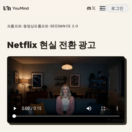
로그인
YouMind
개요
프롬프트
›
동영상프롬프트
›
SEEDANCE 2.0
Netflix 현실 전환 광고
사용 사례
스킬
프롬프트
가격
다운로드