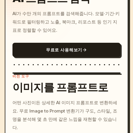
AI가 수만 개의 프롬프트를 검색해줍니다. 모델·기간·키
워드로 필터링하고 노출, 북마크, 리포스트 등 인기 지
표로 정렬할 수 있어요.
무료로 사용해보기
비전 도구
이미지를 프롬프트로
/imagine prompt: cinemati
어떤 사진이든 상세한 AI 이미지 프롬프트로 변환하세
c, cyberpunk sunset, neon
요. 무료 Image to Prompt 변환기가 구도, 스타일, 조
colors, 8k --v 6.0
명을 분석해 몇 초 만에 같은 느낌을 재현할 수 있습니
다.