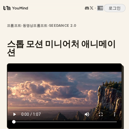
로그인
YouMind
개요
프롬프트
›
동영상프롬프트
›
SEEDANCE 2.0
스톱 모션 미니어처 애니메이
사용 사례
션
스킬
프롬프트
가격
다운로드