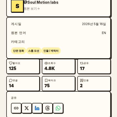
@Soul Motion labs
S
원본 보기
게시일
2026년 5월 16일
원본 언어
EN
카테고리
단편 영화
스톱 모션
인물 / 캐릭터
좋아요
조회수
공유
125
4.8K
17
댓글
북마크
인용
14
75
2
공유