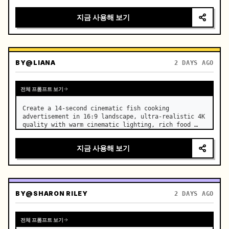
지금 사용해 보기
BY
@LIANA
2 DAYS AGO
전체 프롬프트 보기
Create a 14-second cinematic fish cooking 
advertisement in 16:9 landscape, ultra-realistic 4K 
quality with warm cinematic lighting, rich food 
textures, and premium commercial aesthetics. …
지금 사용해 보기
BY
@SHARON RILEY
2 DAYS AGO
전체 프롬프트 보기