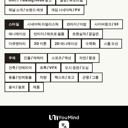
UGC / Talking Head 광고
설명 / 튜토리얼
채널 소개 / 브랜드 에셋
게임 시네마틱 / PV
스타일
시네마틱 리얼리스틱
판타지 / 마법
사이버펑크 / SF
애니메이션
빈티지 / 레트로 필름
초현실적 / 꿈같은
다큐멘터리
3D 카툰
2D 애니메이션
수묵화
스톱 모션
주제
인물 / 캐릭터
스포츠 / 액션
자연 / 풍경
건축 / 인테리어
초록 / VFX
도시 경관 / 도심
동물 / 반려동물
차량
텍스트 / 로고
군중 / 그룹
음식 / 음료
제품