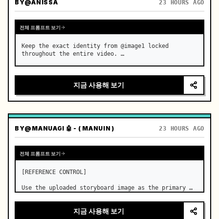
BY
@ANISSA
23 HOURS AGO
전체 프롬프트 보기
Keep the exact identity from @image1 locked 
throughout the entire video. …
지금 사용해 보기
BY
@MANUAGI 🤖 - ( MANUIN )
23 HOURS AGO
전체 프롬프트 보기
[REFERENCE CONTROL]

Use the uploaded storyboard image as the primary 
visual reference for story structure, character 
design, costume design, environment, emotional 
지금 사용해 보기
progression, and shot order.