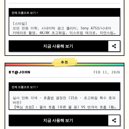
전체 프롬프트 보기
[스타일]

모던 전원 미학, 시네마틱 광고 퀄리티, Sony A7S3/시네마 
카메라로 촬영, 4K/8K 초고화질, 익스트림 매크로, 자연스럽
고 투명한 조명, 힐링 ASMR, 사극 느낌 없음.

지금 사용해 보기
[장면]

잘 관리된 모던 팜하우스 오픈 키친, 배경은 푸른 채소밭, 밝
은 햇살.

추천
[인물]

모던 전원 크리에이터, 검은 긴 머리를 나무 비녀로 느슨하게 
BY
@JOHN
FEB 11, 2026
묶고, 짙은 파란색의 편안한 리넨 의상을 입었으며, 깨끗한 화
장, 집중되고 평화로운 눈빛.

전체 프롬프트 보기
[샷 디테일]

[00:00-…
실사 만화 각색 · 호흡법 결정전 (15초 · 초고화질 특수 효과 
버전)

【핵심 초점】: 물의 호흡 (푸른 물 용) VS 번개의 호흡 (황
금 번개), 실사 초고속 대결. …
지금 사용해 보기