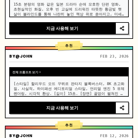
15초 분량의 영화 같은 일본 드라마 순애 모호한 단편 영화, 
초현실적인 화질, 오후 빈 교실에 드리워진 따뜻한 황금빛 햇
살이 블라인드를 통해 나란히 놓인 책상 위로 쏟아지고, 미세
한 먼지들이 빛줄기 속에서 천천히 떠다니며, 낡은 나무 책상, 
극도로 자연스럽고 미묘한 움직임, 호흡, 눈빛의 긴장감, 캐릭
지금 사용해 보기
터들은 변형, 흐트러짐, 아티팩트 없이 일관된 얼굴, 의상, 헤
어스타일을 유지하며, 호흡에 맞춰 실제 가슴이 미세하게 오르
내리고, 얕은 피사계 심도, 크리미하게…
추천
BY
@JOHN
FEB 23, 2026
전체 프롬프트 보기
[스타일] 할리우드 오뜨 꾸뛰르 판타지 블록버스터, 8K 초고화
질, 사실적, 하이패션 에디토리얼 스타일, 언리얼 엔진 5 유체 
렌더링, 시각적 환상. [길이] 15초. [장면] 끝없이 펼쳐진 실
제 우유니 소금 사막 (하늘 거울). 하늘은 억압적인 먹구름으
로 가득하고, 땅은 모든 것을 거울처럼 완벽하게 반사하며, 전
지금 사용해 보기
체적인 그림은 미니멀하고 차가운 톤을 연출한다. [00:00-
00:05] 샷 1: 오뜨 꾸뛰르 등장과 도자기 피부. 카메라 위
치: 극도로 낮은 앵글의…
추천
BY
@JOHN
FEB 12, 2026