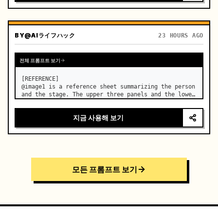
BY
@AIライフハック
23 HOURS AGO
전체 프롬프트 보기
[REFERENCE]

@image1 is a reference sheet summarizing the person 
and the stage. The upper three panels and the lower 
right face panel are used as fixed references for 
the face, hair, body type, costume, and whole body 
지금 사용해 보기
of the same woman appearing alone in the vi…
모든 프롬프트 보기