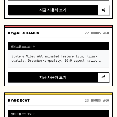
카메라: 매끄러운 전환을 갖춘 다각도 시스템, 내부 클로즈업 
지금 사용해 보기
→ 어깨 너머 샷 → 외부 트래킹 → 지면 밀착 로우 샷, 매우 역
동적인 카메라 움직임, 휩 팬(whip pans) + 속도 램프 전환 
+ 모션 블러 마스킹 컷, 연속적인 흐름의 환상

(0~2초) 운전자 내부 클로즈업,…
BY
@AL-SHAMUS
22 HOURS AGO
전체 프롬프트 보기
Style & Vibe: AAA animated feature film, Pixar-
quality, DreamWorks-quality, 16:9 aspect ratio. …
지금 사용해 보기
BY
@DECAT
23 HOURS AGO
전체 프롬프트 보기