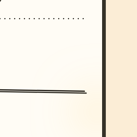
/imagine prompt: cinematic, cyberpunk s
unset, neon colors, 8k --v 6.0