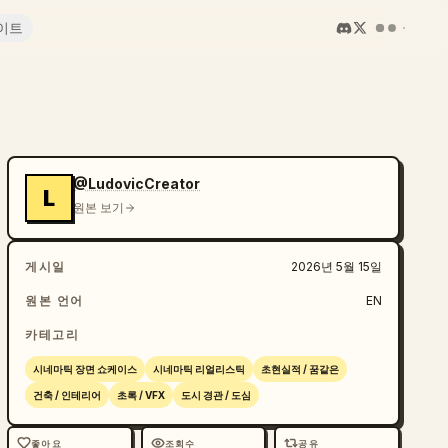
이트
@LudovicCreator
L
원본 보기
게시일
2026년 5월 15일
원본 언어
EN
카테고리
시네마틱 장면 쇼케이스
시네마틱 리얼리스틱
초현실적 / 꿈같은
건축 / 인테리어
초록 / VFX
도시 경관 / 도심
좋아요
조회수
공유