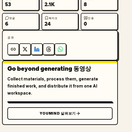
53
2.1K
8
댓글
북마크
인용
6
24
0
공유
Go beyond generating 동영상
Collect materials, process them, generate
finished work, and distribute it from one AI
workspace.
YOUMIND 살펴보기