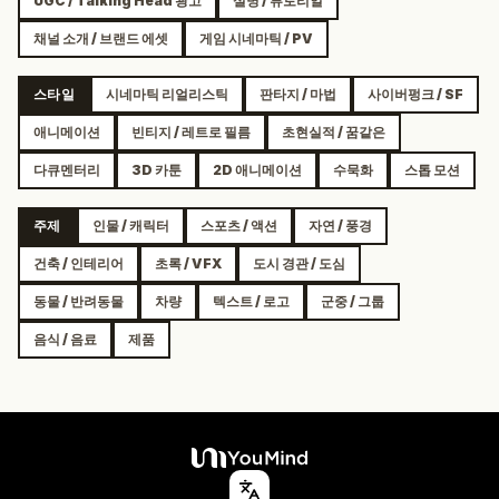
UGC / Talking Head 광고
설명 / 튜토리얼
채널 소개 / 브랜드 에셋
게임 시네마틱 / PV
스타일
시네마틱 리얼리스틱
판타지 / 마법
사이버펑크 / SF
애니메이션
빈티지 / 레트로 필름
초현실적 / 꿈같은
다큐멘터리
3D 카툰
2D 애니메이션
수묵화
스톱 모션
주제
인물 / 캐릭터
스포츠 / 액션
자연 / 풍경
건축 / 인테리어
초록 / VFX
도시 경관 / 도심
동물 / 반려동물
차량
텍스트 / 로고
군중 / 그룹
음식 / 음료
제품