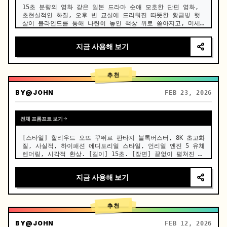
15초 분량의 영화 같은 일본 드라마 순애 모호한 단편 영화, 
초현실적인 화질, 오후 빈 교실에 드리워진 따뜻한 황금빛 햇
살이 블라인드를 통해 나란히 놓인 책상 위로 쏟아지고, 미세
한 먼지들이 빛줄기 속에서 천천히 떠다니며, 낡은 나무 책상, 
극도로 자연스럽고 미묘한 움직임, 호흡, 눈빛의 긴장감, 캐릭
지금 사용해 보기
터들은 변형, 흐트러짐, 아티팩트 없이 일관된 얼굴, 의상, 헤
어스타일을 유지하며, 호흡에 맞춰 실제 가슴이 미세하게 오르
내리고, 얕은 피사계 심도, 크리미하게…
추천
BY
@JOHN
FEB 23, 2026
전체 프롬프트 보기
[스타일] 할리우드 오뜨 꾸뛰르 판타지 블록버스터, 8K 초고화
질, 사실적, 하이패션 에디토리얼 스타일, 언리얼 엔진 5 유체 
렌더링, 시각적 환상. [길이] 15초. [장면] 끝없이 펼쳐진 실
제 우유니 소금 사막 (하늘 거울). 하늘은 억압적인 먹구름으
로 가득하고, 땅은 모든 것을 거울처럼 완벽하게 반사하며, 전
지금 사용해 보기
체적인 그림은 미니멀하고 차가운 톤을 연출한다. [00:00-
00:05] 샷 1: 오뜨 꾸뛰르 등장과 도자기 피부. 카메라 위
치: 극도로 낮은 앵글의…
추천
BY
@JOHN
FEB 12, 2026