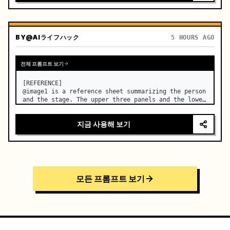
BY
@AIライフハック
5 HOURS AGO
전체 프롬프트 보기
[REFERENCE]

@image1 is a reference sheet summarizing the person 
and the stage. The upper three panels and the lower 
right face panel are used as fixed references for 
the face, hair, body type, costume, and whole body 
지금 사용해 보기
of the same woman appearing alone in the vi…
모든 프롬프트 보기