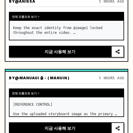
BY
@ANISSA
5 HOURS AGO
전체 프롬프트 보기
Keep the exact identity from @image1 locked 
throughout the entire video. …
지금 사용해 보기
BY
@MANUAGI 🤖 - ( MANUIN )
5 HOURS AGO
전체 프롬프트 보기
[REFERENCE CONTROL]

Use the uploaded storyboard image as the primary 
visual reference for story structure, character 
design, costume design, environment, emotional 
지금 사용해 보기
progression, and shot order.