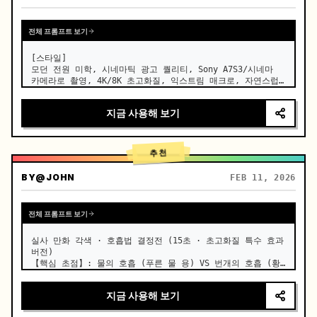
전체 프롬프트 보기
[스타일]

모던 전원 미학, 시네마틱 광고 퀄리티, Sony A7S3/시네마 
카메라로 촬영, 4K/8K 초고화질, 익스트림 매크로, 자연스럽
고 투명한 조명, 힐링 ASMR, 사극 느낌 없음.

지금 사용해 보기
[장면]

잘 관리된 모던 팜하우스 오픈 키친, 배경은 푸른 채소밭, 밝
은 햇살.

추천
[인물]

모던 전원 크리에이터, 검은 긴 머리를 나무 비녀로 느슨하게 
BY
@JOHN
FEB 11, 2026
묶고, 짙은 파란색의 편안한 리넨 의상을 입었으며, 깨끗한 화
장, 집중되고 평화로운 눈빛.

전체 프롬프트 보기
[샷 디테일]

[00:00-…
실사 만화 각색 · 호흡법 결정전 (15초 · 초고화질 특수 효과 
버전)

【핵심 초점】: 물의 호흡 (푸른 물 용) VS 번개의 호흡 (황
금 번개), 실사 초고속 대결. …
지금 사용해 보기