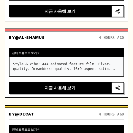
카메라: 매끄러운 전환을 갖춘 다각도 시스템, 내부 클로즈업 
지금 사용해 보기
→ 어깨 너머 샷 → 외부 트래킹 → 지면 밀착 로우 샷, 매우 역
동적인 카메라 움직임, 휩 팬(whip pans) + 속도 램프 전환 
+ 모션 블러 마스킹 컷, 연속적인 흐름의 환상

(0~2초) 운전자 내부 클로즈업,…
BY
@AL-SHAMUS
4 HOURS AGO
전체 프롬프트 보기
Style & Vibe: AAA animated feature film, Pixar-
quality, DreamWorks-quality, 16:9 aspect ratio. …
지금 사용해 보기
BY
@DECAT
4 HOURS AGO
전체 프롬프트 보기