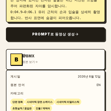
은 정지해 있지만 반사된 얼굴은 약간 지연된 느낌을 
주어 파편화된 자아를 암시합니다.

0:04.9–0:06.1 유리 근처의 손과 입술을 상세히 촬영
합니다. 반사 표면에 숨결이 피어오릅니다.

0:06.1–0:07.3 더 넓은 추상적 스튜디오 뷰입니다. 
그녀는 반사되는 평면들 사이에 작고 연약하게 서 있습
PROMPT로 동영상 생성
니다. 천천히 돌리 백(dolly-back)합니다.

0:07.3–0:08.5 거울을 향한 어깨 너머 샷입니다. 여
러 개의 반사가 나타나며 각각 약간씩 어긋나 있습니
다.

@BMX
B
0:08.5–0:09.7 그녀의 눈을 극도로 클로즈업하며, 수
원본 보기
분이 얇은 빛줄기를 포착합니다. 심장 박동 같은 낮은 
맥박 소리를 제외하고는 거의 무음입니다.

게시일
2026년 6월 12일
0:09.7–0:10.9 추상적인 반사 파편들이 유리 패널을 
가로질러 그녀의 얼굴을 여러 개로 증폭시킵니다. 천천
원본 언어
EN
히 측면으로 카메라를 슬라이드합니다.

카테고리
0:10.9–0:12.1 미디엄 샷입니다. 그녀는 부드러운 머
리 위 조명을 향해 얼굴을 위로 기울이며 노출을 받아
단편 영화
시네마틱 장면 쇼케이스
시네마틱 리얼리스틱
들입니다.

초현실적 / 꿈같은
인물 / 캐릭터