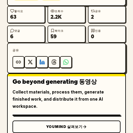
0:12.1–0:13.3 클로즈업입니다. 그녀가 자신의 반사
를 향해 손을 뻗고, 손끝이 거의 맞닿을 듯합니다. 천
좋아요
조회수
공유
63
2.2K
2
천히 푸시 인(push-in)합니다.

0:13.3–0:15.0 마지막 클로즈업입니다. 실제 얼굴과 
반사된 얼굴이 완벽하게 일치합니다. 정지 상태를 유지
댓글
북마크
인용
6
59
0
합니다. 속삭이는 내레이션: “나는 결코 하나의 얼굴
이 아니었다… 단지 어디에 머물러야 할지 배우는 빛이
공유
었을 뿐.”

카메라: 정적인 클로즈업, 느린 돌리 인, 느린 측면 
슬라이드, 어깨 너머 반사 프레이밍, 한 번의 느린 돌
Go beyond generating 동영상
리 백 와이드 샷, 그리고 마지막 고정된 클로즈업 등 
절제된 럭셔리 에디토리얼 카메라 무빙을 사용하세요. 
Collect materials, process them, generate
빠른 컷 전환이나 핸드헬드 흔들림은 없습니다.

finished work, and distribute it from one AI
workspace.
시각적 스타일: 영화적 사실주의, 추상적 반사 럭셔리 
에디토리얼, 다크 실버 블랙 팔레트, 짙은 청회색 그
림자, 부드럽고 따뜻한 피부 하이라이트, 높은 대비, 
YOUMIND 살펴보기
자연스러운 피부 질감, 반사되는 유리, 은은한 안개, 