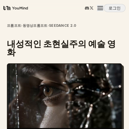
로그인
YouMind
개요
프롬프트
›
동영상프롬프트
›
SEEDANCE 2.0
내성적인 초현실주의 예술 영
사용 사례
화
스킬
프롬프트
가격
다운로드