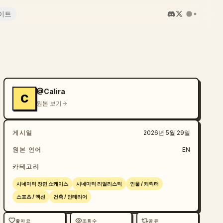
이트
@Calira
C
원본 보기
게시일
2026년 5월 29일
원본 언어
EN
카테고리
시네마틱 장면 쇼케이스
시네마틱 리얼리스틱
인물 / 캐릭터
스포츠 / 액션
건축 / 인테리어
좋아요
조회수
공유