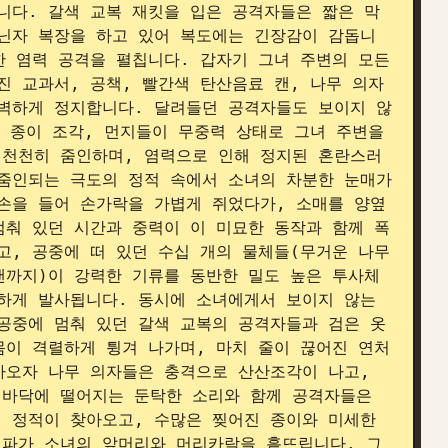
니다. 갈색 교복 재킷을 입은 공격자들은 짧은 막
닌자 복장을 하고 있어 복도에는 긴장감이 감돕니
 염력 공격을 펼칩니다. 갑자기 그녀 주변의 모든 
 교과서, 공책, 빨간색 탄산음료 캔, 나무 의자 
벽하게 정지합니다. 달려들던 공격자들도 보이지 않
 종이 조각, 먼지들이 무중력 상태로 그녀 주변을 
 천천히 줌인하며, 염력으로 인해 정지된 혼란스러
줌인되는 극도의 정적 속에서 소녀의 차분한 눈매가 
손을 들어 손가락을 가볍게 쥐었다가, 소매를 양옆
멈춰 있던 시간과 중력이 이 미묘한 동작과 함께 폭
, 공중에 떠 있던 수십 개의 물체들(무거운 나무 
캔까지)이 강력한 기류를 동반한 밀도 높은 투사체
하게 발사됩니다. 동시에 소녀에게서 보이지 않는 
공중에 멈춰 있던 갈색 교복의 공격자들과 검은 옷
몸이 격렬하게 튕겨 나가며, 마치 줄이 끊어진 연처
아오자 나무 의자들은 충격으로 산산조각이 나고, 
바닥에 떨어지는 둔탁한 소리와 함께 공격자들은 
 정적이 찾아오고, 수많은 찢어진 종이와 미세한 
여파가 소녀의 앞머리와 머리카락을 흩뜨립니다. 그