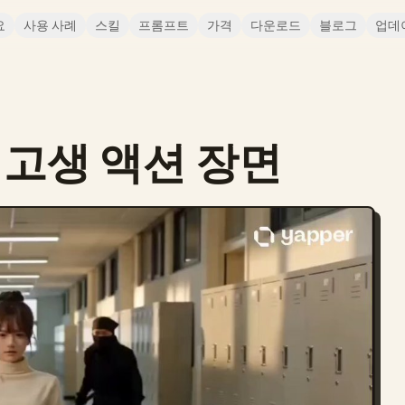
요
사용 사례
스킬
프롬프트
가격
다운로드
블로그
업데
고생 액션 장면