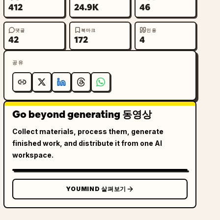
412
24.9K
46
댓글
북마크
인용
42
172
4
공유
Go beyond generating 동영상
Collect materials, process them, generate
finished work, and distribute it from one AI
workspace.
YOUMIND 살펴보기