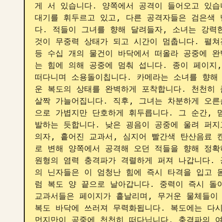
게 서 있습니다. 양쪽에서 공격이 들어오고 있습
대기를 휘두르고 있고, 다른 공격자들은 검은색 
다. 적들이 그녀를 향해 달려들자, 소녀는 강력한
것이 무중력 상태가 되고 시간이 멈춥니다. 펼쳐진
등 수십 개의 물건이 바닥에서 떠올라 공중에 완
는 힘에 의해 공중에 멈춰 섭니다. 종이 페이지,
떠다니며 소용돌이칩니다. 카메라는 소녀를 향해
운 복도의 상태를 완벽하게 포착합니다. 천천히 
살짝 가늘어집니다. 직후, 그녀는 차분하게 오른
으로 가볍지만 단호하게 휘두릅니다. 그 순간, 
발하는 듯합니다. 낮은 굉음이 공중에 울려 퍼지고
의자, 흩어진 교과서, 심지어 빨간색 탄산음료 
로 변해 양쪽에서 공격해 오던 적들을 향해 정확
원형의 염력 충격파가 격렬하게 퍼져 나갑니다. 
의 닌자들은 이 엄청난 힘에 즉시 타격을 입고 
럼 복도 양 끝으로 날아갑니다. 중력이 즉시 돌
교과서들은 페이지가 흩날리며, 무거운 물체들이 
복도 바닥에 쓰러져 무력화됩니다. 복도에는 다시
먼지만이 공중에 천천히 떠다닙니다. 충격파의 