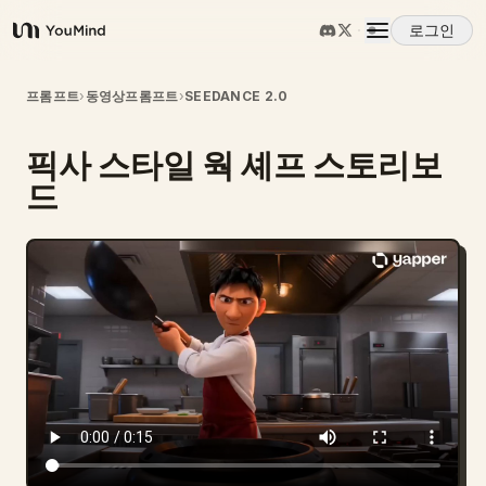
로그인
YouMind
개요
프롬프트
›
동영상프롬프트
›
SEEDANCE 2.0
픽사 스타일 웍 셰프 스토리보
사용 사례
드
스킬
프롬프트
가격
다운로드