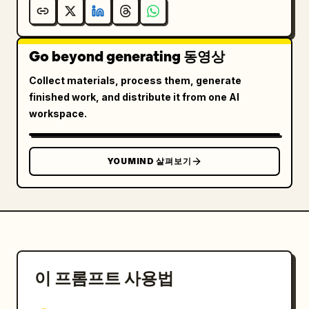
하얀 김 • 픽사 CGI 스타일의 생동감 넘치는 애니메이
션 — 높은 에너지, 어둡지 않은 분위기 • 빠른 동작에 
모션 블러 적용 — 칼질, 웍질, 웍 내려놓기 • 요리 속
Go beyond generating 동영상
도에 맞춰 빠르고 임팩트 있는 컷 전환. 사운드 디자
인: 첫 프레임부터 마지막까지 빠르고 에너제틱한 중국
Collect materials, process them, generate
풍 주방 음악 재생 — 8개 샷 전체에 걸쳐 끊김이나 침
finished work, and distribute it from one AI
묵 없이 동일한 트랙이 지속됨. 음악 아래로 타격감 
workspace.
있는 자연스러운 주방 효과음 삽입
YOUMIND 살펴보기
이 프롬프트 사용법