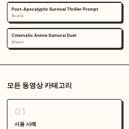
Post-Apocalyptic Survival Thriller Prompt
@Calira
Cinematic Anime Samurai Duel
@NoorAI
모든 동영상 카테고리
01
사용 사례