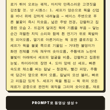
료가 튀어 오르는 궤적, 마지막 만족스러운 고갯짓을 
강조할 것. 샷 시퀀스: 1. 셰프가 양손으로 웍을 산업
용 버너 위에 강하게 내려놓음 — 베이스 주변으로 푸
른 불꽃이 즉시 치솟음, 넓은 주방 전경, 강렬하고 집
중된 모습 2. 뜨겁게 달궈진 웍에 기름을 부음 — 닿는 
순간 격렬한 치익 소리와 함께 흰 연기가 위로 폭발하
듯 피어오름, 열기로 아른거리는 웍 표면 클로즈업 3. 
셰프가 웍을 불꽃 쪽으로 기울임 — 거대한 불덩이가 
화면 전체를 가득 채우며 솟아오름, 주황색과 노란색 
불빛이 아래에서 셰프의 얼굴을 비춤, 강렬하고 집중된 
눈빛. 하이라이트 장면 4. 도마 앞에 선 셰프, 빠른 
속도로 채소를 써는 칼날 — 청경채, 빨간 피망, 주황
색 당근이 옆으로 튀어 오름, 칼날의 모션 블러, 빠르
고 리듬감 있게 5. 셰프가 웍을 튕김 — 웍 위의 모든 
재료가 공중으로 완전히 궤적을 그리며 솟아오름, 재료
들이 공중에 떠 있고 아래에는 불꽃과 김이 피어오름, 
자신감 넘치는 표정으로 궤적을 바라보는 셰프 6. 위
PROMPT로 동영상 생성
에서 진한 갈색 소스를 부음 — 뜨거운 웍에 닿자마자 