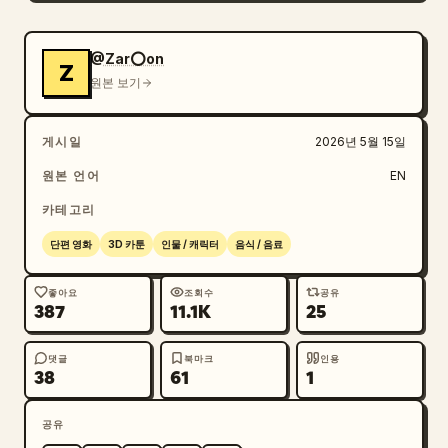
치익 소리를 내며 즉시 캐러멜화됨, 극적인 김 구름이 
피어오르고 재료들이 진한 호박색 소스로 코팅됨 7. 
셰프가 한 번의 깔끔한 동작으로 모든 재료를 흰 접시
@Zar⭕on
Z
에 담음 — 김이 모락모락 나고 채소는 윤기가 흐르며 
원본 보기
소스가 완벽하게 코팅된 모습, 위에서 내려다본 뷰티 
샷 8. 셰프가 숟가락으로 맛을 봄 — 천천히 눈을 가늘
게시일
2026년 5월 15일
게 뜨며 만족스러운 듯 고개를 살짝 끄덕임. 완료. 완
벽함. 뒤에서는 여전히 주황색 버너 불꽃이 타오름. 
원본 언어
EN
셰프 얼굴 클로즈업. 카메라: • 웍을 내려놓는 장면은 
카테고리
넓은 전경 샷 • 기름을 붓는 장면은 웍 표면 클로즈업 
• 불덩이 장면은 아래에서 위로 향하는 극적인 로우 
단편 영화
3D 카툰
인물 / 캐릭터
음식 / 음료
앵글 — 불꽃이 화면 상단부터 하단까지 가득 차게 • 
칼질 장면은 측면 타이트 샷 — 칼날의 잔상 강조 • 웍
좋아요
조회수
공유
387
11.1K
25
을 튕기는 장면은 와이드 앵글 — 공중에 뜬 재료의 전
체 궤적 확인 • 소스를 붓는 장면은 웍 클로즈업 • 접
댓글
북마크
인용
시에 담긴 요리는 위에서 내려다본 뷰티 샷 • 마지막 
38
61
1
맛보는 장면은 셰프 얼굴 타이트 샷. 스타일: • 전체
적으로 강렬한 주황색과 노란색 불빛 • 선명한 옥색 
공유
채소, 윤기 나는 검은색 웍, 진한 호박색 소스, 밝고 