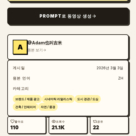
PROMPT로 동영상 생성
@Adam也叫吉米
A
원본 보기
게시일
2026년 3월 3일
원본 언어
ZH
카테고리
브랜드 / 제품 광고
시네마틱 리얼리스틱
도시 경관 / 도심
건축 / 인테리어
자연 / 풍경
좋아요
조회수
공유
110
21.1K
22