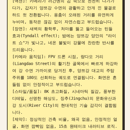
[액션]: 카메라가 러간몐의 김 속으로 천천히 다가가
다가, 갑자기 양쯔강 수면의 광활하고 안개 낀 물결로 
하드 컷 전환됩니다. 용춤이 오래된 거리를 유연하게 
누비며, 동작은 끊김 없이 자연스럽고 부드럽습니다.

[장면]: 새벽의 황학루, 처마를 뚫고 들어오는 틴들 
효과(Tyndall effect); 밤에는 양쯔강 양안의 "라이
트 쇼"가 빛나고, 네온 불빛이 강물에 찬란한 반사를 
드리웁니다.

[카메라 움직임]: FPV 드론 시점, 량다오 거리
(Liangdao Street)의 활기찬 골목에서 빠르게 하강하
여 강 수면 가까이로 당겨진 후, 양쯔강 대교의 주탑 
주위를 180도 선회하는 궤도로 연결됩니다. 화면은 흔
들림 없이 안정적이고 부드럽습니다.

[스타일/품질]: 8K 초고화질, 시네마틱 질감, 풍부한 
디테일, 선명한 해상도, 징추(Jingchu)의 문화유산과 
강 도시(River City)의 현대적인 기술 감각이 결합됩
니다.

[제약]: 정상적인 건축 비율, 왜곡 없음, 안정적인 얼
굴, 화면 깜빡임 없음, 15초 원테이크 내러티브 로직.