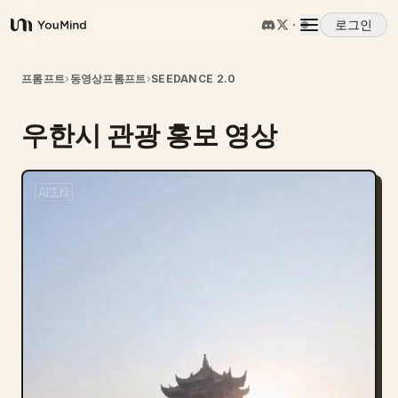
로그인
YouMind
개요
프롬프트
›
동영상프롬프트
›
SEEDANCE 2.0
우한시 관광 홍보 영상
사용 사례
스킬
프롬프트
가격
다운로드