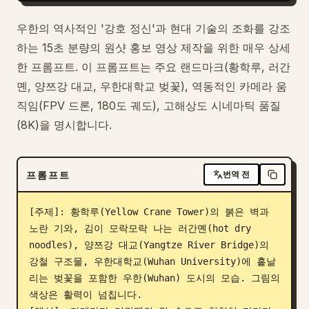
우한의 역사적인 '강호 정신'과 현대 기술의 조화를 강조
하는 15초 분량의 원샷 홍보 영상 제작을 위한 매우 상세
한 프롬프트. 이 프롬프트는 주요 랜드마크(황학루, 러간
몐, 양쯔강 대교, 우한대학교 벚꽃), 역동적인 카메라 움
직임(FPV 드론, 180도 궤도), 고해상도 시네마틱 품질
(8K)을 명시합니다.
프롬프트
번역 전
[주제]: 황학루(Yellow Crane Tower)의 붉은 벽과 
노란 기와, 김이 모락모락 나는 러간몐(hot dry 
noodles), 양쯔강 대교(Yangtze River Bridge)의 
강철 구조물, 우한대학교(Wuhan University)에 흩날
리는 벚꽃을 포함한 우한(Wuhan) 도시의 모습. 그림의 
색상은 활력이 넘칩니다.
