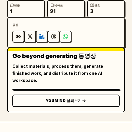
댓글
북마크
인용
1
91
3
공유
Go beyond generating 동영상
Collect materials, process them, generate
finished work, and distribute it from one AI
workspace.
YOUMIND 살펴보기