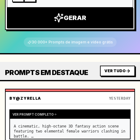
GERAR
30 000+ Prompts de imagem e vídeo grátis
PROMPTS EM DESTAQUE
VER TUDO
BY
@ZYRELLA
YESTERDAY
VER PROMPT COMPLETO
A cinematic, high-octane 3D fantasy action scene 
featuring two elemental female warriors clashing in 
battle. …