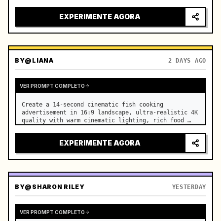
EXPERIMENTE AGORA
BY
@LIANA
2 DAYS AGO
VER PROMPT COMPLETO
Create a 14-second cinematic fish cooking 
advertisement in 16:9 landscape, ultra-realistic 4K 
quality with warm cinematic lighting, rich food 
textures, and premium commercial aesthetics. …
EXPERIMENTE AGORA
BY
@SHARON RILEY
YESTERDAY
VER PROMPT COMPLETO