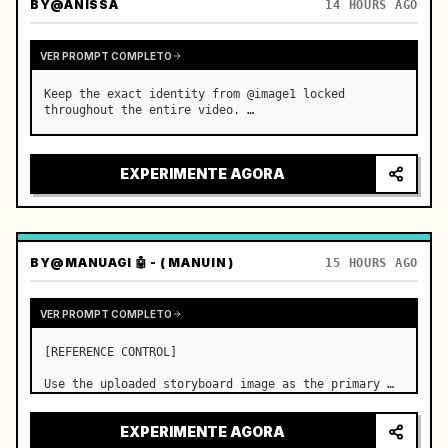
BY
@ANISSA
14 HOURS AGO
VER PROMPT COMPLETO
Keep the exact identity from @image1 locked 
throughout the entire video. …
EXPERIMENTE AGORA
BY
@MANUAGI 🤖 - ( MANUIN )
15 HOURS AGO
VER PROMPT COMPLETO
[REFERENCE CONTROL]

Use the uploaded storyboard image as the primary 
visual reference for story structure, character 
design, costume design, environment, emotional 
EXPERIMENTE AGORA
progression, and shot order.