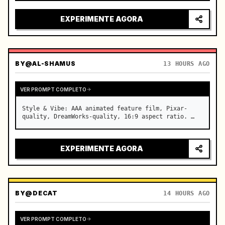
luzes da cidade refletindo no para-brisa, tensão 
aumentando antes da aceleração repentina

EXPERIMENTE AGORA
câmera: sistema rápido d…
BY
@AL-SHAMUS
13 HOURS AGO
VER PROMPT COMPLETO
Style & Vibe: AAA animated feature film, Pixar-
quality, DreamWorks-quality, 16:9 aspect ratio. …
EXPERIMENTE AGORA
BY
@DECAT
14 HOURS AGO
VER PROMPT COMPLETO