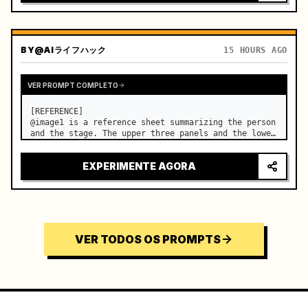
BY
@AIライフハック
15 HOURS AGO
VER PROMPT COMPLETO
[REFERENCE]

@image1 is a reference sheet summarizing the person 
and the stage. The upper three panels and the lower 
right face panel are used as fixed references for 
the face, hair, body type, costume, and whole body 
EXPERIMENTE AGORA
of the same woman appearing alone in the vi…
VER TODOS OS PROMPTS