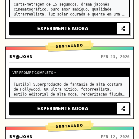
Curta-metragem de 15 segundos, drama japonês 
cinematográfico, puro amor ambíguo, qualidade 
ultrarrealista, luz solar dourada e quente em uma 
sala de aula vazia à tarde, derramando-se pelas 
persianas sobre as carteiras lado a lado, finas 
EXPERIMENTE AGORA
partículas de poeira fl…
DESTACADO
BY
@JOHN
FEB 23, 2026
VER PROMPT COMPLETO
[Estilo] Superprodução de fantasia de alta costura 
de Hollywood, 8K ultra nítido, fotorrealista, 
estilo editorial de alta moda, renderização fluida 
Unreal Engine 5, ilusão visual. [Duração] 15 
segundos. [Cena] Uma planície de sal infinita e 
EXPERIMENTE AGORA
real de Salar de Uy…
DESTACADO
BY
@JOHN
FEB 12, 2026