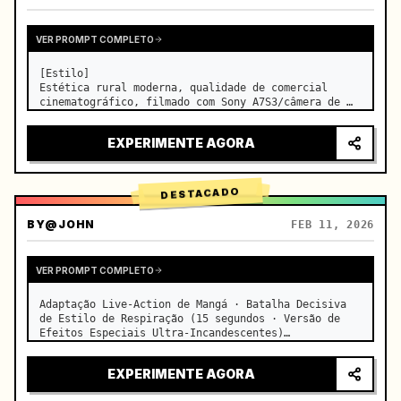
VER PROMPT COMPLETO
[Estilo]

Estética rural moderna, qualidade de comercial 
cinematográfico, filmado com Sony A7S3/câmera de 
cinema, 4K/8K ultra nítido, Extreme Macro, 
iluminação natural transparente, ASMR curativo, sem 
EXPERIMENTE AGORA
sensação de drama de época.

[Cena]

Uma cozinha moderna de f…
DESTACADO
BY
@JOHN
FEB 11, 2026
VER PROMPT COMPLETO
Adaptação Live-Action de Mangá · Batalha Decisiva 
de Estilo de Respiração (15 segundos · Versão de 
Efeitos Especiais Ultra-Incandescentes)

【Foco Principal】: Respiração da Água (Dragão de 
Água Azul) VS Respiração do Trovão (Relâmpago 
EXPERIMENTE AGORA
Dourado), duelo live-action…