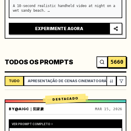
A 10-second realistic handheld video at night on a 
wet sandy beach. …
EXPERIMENTE AGORA
TODOS OS PROMPTS
5660
TUDO
APRESENTAÇÃO DE CENAS CINEMATOGRÁFICAS
VL
DESTACADO
BY
@AIGC｜阳家豪
MAR 15, 2026
VER PROMPT COMPLETO