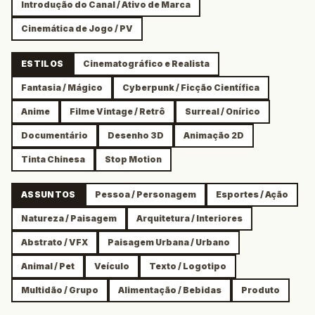
Introdução do Canal / Ativo de Marca
Cinemática de Jogo / PV
ESTILOS
Cinematográfico e Realista
Fantasia / Mágico
Cyberpunk / Ficção Científica
Anime
Filme Vintage / Retrô
Surreal / Onírico
Documentário
Desenho 3D
Animação 2D
Tinta Chinesa
Stop Motion
ASSUNTOS
Pessoa / Personagem
Esportes / Ação
Natureza / Paisagem
Arquitetura / Interiores
Abstrato / VFX
Paisagem Urbana / Urbano
Animal / Pet
Veículo
Texto / Logotipo
Multidão / Grupo
Alimentação / Bebidas
Produto