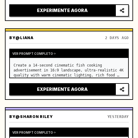
EXPERIMENTE AGORA
BY
@LIANA
2 DAYS AGO
VER PROMPT COMPLETO
Create a 14-second cinematic fish cooking 
advertisement in 16:9 landscape, ultra-realistic 4K 
quality with warm cinematic lighting, rich food 
textures, and premium commercial aesthetics. …
EXPERIMENTE AGORA
BY
@SHARON RILEY
YESTERDAY
VER PROMPT COMPLETO