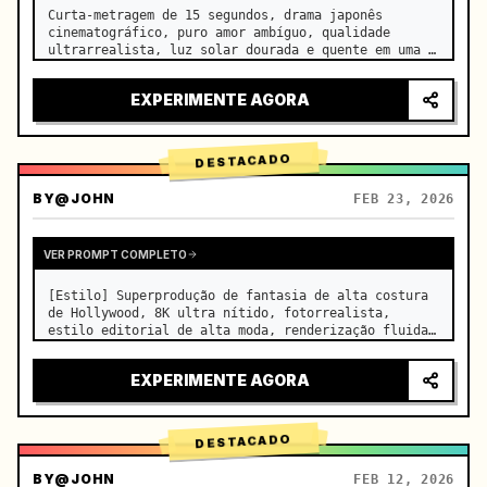
Curta-metragem de 15 segundos, drama japonês 
cinematográfico, puro amor ambíguo, qualidade 
ultrarrealista, luz solar dourada e quente em uma 
sala de aula vazia à tarde, derramando-se pelas 
persianas sobre as carteiras lado a lado, finas 
EXPERIMENTE AGORA
partículas de poeira fl…
DESTACADO
BY
@JOHN
FEB 23, 2026
VER PROMPT COMPLETO
[Estilo] Superprodução de fantasia de alta costura 
de Hollywood, 8K ultra nítido, fotorrealista, 
estilo editorial de alta moda, renderização fluida 
Unreal Engine 5, ilusão visual. [Duração] 15 
segundos. [Cena] Uma planície de sal infinita e 
EXPERIMENTE AGORA
real de Salar de Uy…
DESTACADO
BY
@JOHN
FEB 12, 2026