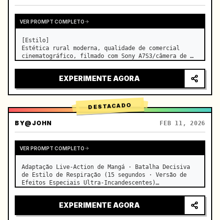
VER PROMPT COMPLETO
[Estilo]

Estética rural moderna, qualidade de comercial 
cinematográfico, filmado com Sony A7S3/câmera de 
cinema, 4K/8K ultra nítido, Extreme Macro, 
iluminação natural transparente, ASMR curativo, sem 
EXPERIMENTE AGORA
sensação de drama de época.

[Cena]

Uma cozinha moderna de f…
DESTACADO
BY
@JOHN
FEB 11, 2026
VER PROMPT COMPLETO
Adaptação Live-Action de Mangá · Batalha Decisiva 
de Estilo de Respiração (15 segundos · Versão de 
Efeitos Especiais Ultra-Incandescentes)

【Foco Principal】: Respiração da Água (Dragão de 
Água Azul) VS Respiração do Trovão (Relâmpago 
EXPERIMENTE AGORA
Dourado), duelo live-action…