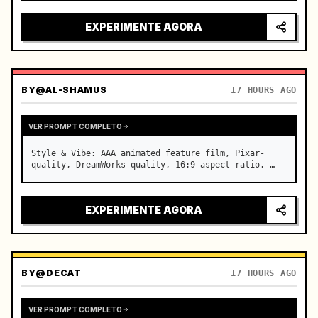
luzes da cidade refletindo no para-brisa, tensão 
aumentando antes da aceleração repentina

EXPERIMENTE AGORA
câmera: sistema rápido d…
BY
@AL-SHAMUS
17 HOURS AGO
VER PROMPT COMPLETO
Style & Vibe: AAA animated feature film, Pixar-
quality, DreamWorks-quality, 16:9 aspect ratio. …
EXPERIMENTE AGORA
BY
@DECAT
17 HOURS AGO
VER PROMPT COMPLETO