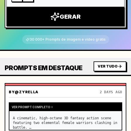
GERAR
30 000+ Prompts de imagem e vídeo grátis
PROMPTS EM DESTAQUE
VER TUDO
BY
@ZYRELLA
2 DAYS AGO
VER PROMPT COMPLETO
A cinematic, high-octane 3D fantasy action scene 
featuring two elemental female warriors clashing in 
battle. …