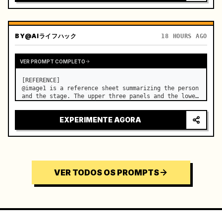
BY
@AIライフハック
18 HOURS AGO
VER PROMPT COMPLETO
[REFERENCE]

@image1 is a reference sheet summarizing the person 
and the stage. The upper three panels and the lower 
right face panel are used as fixed references for 
the face, hair, body type, costume, and whole body 
EXPERIMENTE AGORA
of the same woman appearing alone in the vi…
VER TODOS OS PROMPTS