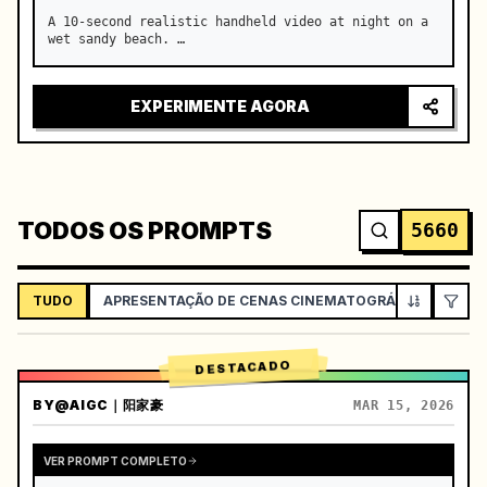
A 10-second realistic handheld video at night on a 
wet sandy beach. …
EXPERIMENTE AGORA
TODOS OS PROMPTS
5660
TUDO
APRESENTAÇÃO DE CENAS CINEMATOGRÁFICAS
VL
DESTACADO
BY
@AIGC｜阳家豪
MAR 15, 2026
VER PROMPT COMPLETO