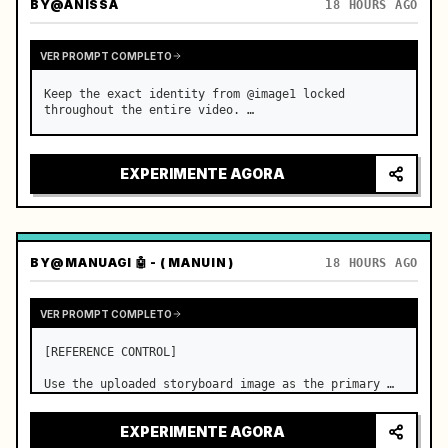
BY
@ANISSA
18 HOURS AGO
VER PROMPT COMPLETO
Keep the exact identity from @image1 locked 
throughout the entire video. …
EXPERIMENTE AGORA
BY
@MANUAGI 🤖 - ( MANUIN )
18 HOURS AGO
VER PROMPT COMPLETO
[REFERENCE CONTROL]

Use the uploaded storyboard image as the primary 
visual reference for story structure, character 
design, costume design, environment, emotional 
EXPERIMENTE AGORA
progression, and shot order.