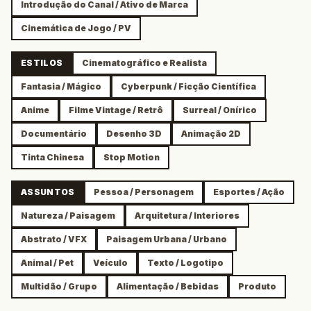
Introdução do Canal / Ativo de Marca
Cinemática de Jogo / PV
ESTILOS
Cinematográfico e Realista
Fantasia / Mágico
Cyberpunk / Ficção Científica
Anime
Filme Vintage / Retrô
Surreal / Onírico
Documentário
Desenho 3D
Animação 2D
Tinta Chinesa
Stop Motion
ASSUNTOS
Pessoa / Personagem
Esportes / Ação
Natureza / Paisagem
Arquitetura / Interiores
Abstrato / VFX
Paisagem Urbana / Urbano
Animal / Pet
Veículo
Texto / Logotipo
Multidão / Grupo
Alimentação / Bebidas
Produto