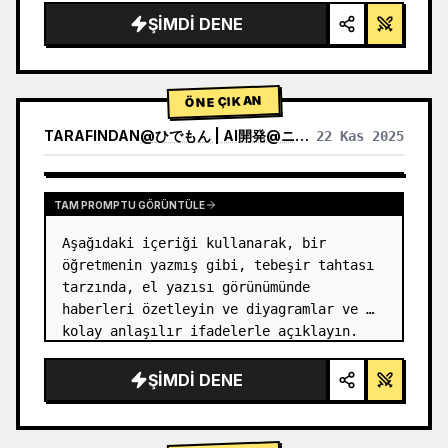
ŞIMDI DENE
ÖNE ÇIKAN
TARAFINDAN
@
ひでもん | AI開発@ニュース発信
22 Kas 2025
DIĞER MODELLERIN SONUÇLARINI GÖRÜNTÜLE
TAM PROMPTU GÖRÜNTÜLE
Aşağıdaki içeriği kullanarak, bir 
öğretmenin yazmış gibi, tebeşir tahtası 
tarzında, el yazısı görünümünde 
haberleri özetleyin ve diyagramlar ve 
kolay anlaşılır ifadelerle açıklayın.
ŞIMDI DENE