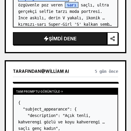
özgüvenle poz veren 
sarı
 saçlı, ultra 
gerçekçi selfie tarzı moda portresi. 
İnce askılı, derin V yakalı, ikonik 
kırmızı-sarı Super-Girl 'S' kalkan semb…
ŞIMDI DENE
TARAFINDAN
@
WILLIAM AI
5 gün önce
TAM PROMPTU GÖRÜNTÜLE
{

  "subject_appearance": {

    "description": "Açık tenli, 
kahverengi gözlü ve koyu kahverengi 
saçlı genç kadın",
