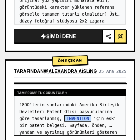
orijinal yüz yapısını muhafaza edin, 
görüntüdeki karakter yüklenen referans 
görselle tamamen tutarlı olmalıdır] Üst 
düzey fotoğraf stüdyosu 2x2 ızgara 
fotoğrafı. Sol üst panel (Lacivert arka 
plan): Karakter, altın düğmel…
ŞIMDI DENE
ÖNE ÇIKAN
TARAFINDAN
@
ALEXANDRA AISLING
25 Ara 2025
DIĞER MODELLERIN SONUÇLARINI GÖRÜNTÜLE
TAM PROMPTU GÖRÜNTÜLE
1800'lerin sonlarındaki Amerika Birleşik 
Devletleri Patent Ofisi başvurularına 
göre tasarlanmış, 
INVENTION
 için eski 
bir patent belgesi. Sayfada, önden, 
yandan ve ayrılmış görünümleri gösteren 
numaralı açıklamalara (Şekil…