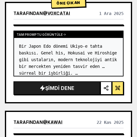
ÖNE ÇIKAN
TARAFINDAN
@
VOXCATAI
1 Ara 2025
TAM PROMPTU GÖRÜNTÜLE
Bir Japon Edo dönemi Ukiyo-e tahta 
baskısı. Genel his, Hokusai ve Hiroshige 
gibi ustaların, modern teknolojiyi antik 
bir mercekten yeniden tasvir eden 
sürreal bir işbirliği. …
ŞIMDI DENE
TARAFINDAN
@
KAWAI
22 Kas 2025