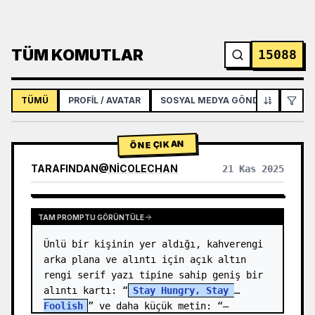
TÜM KOMUTLAR
15088
TÜMÜ
PROFIL / AVATAR
SOSYAL MEDYA GÖNDERISI
İNF
ÖNE ÇIKAN
TARAFINDAN
@
NICOLECHAN
21 Kas 2025
DIĞER MODELLERIN SONUÇLARINI GÖRÜNTÜLE
TAM PROMPTU GÖRÜNTÜLE
Ünlü bir kişinin yer aldığı, kahverengi 
arka plana ve alıntı için açık altın 
rengi serif yazı tipine sahip geniş bir 
alıntı kartı: “
Stay Hungry, Stay 
Foolish
” ve daha küçük metin: “—