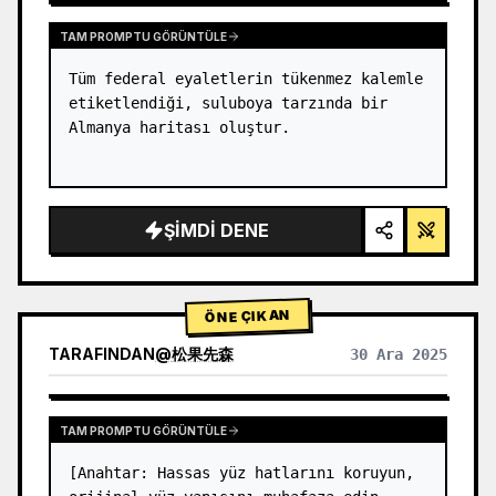
TAM PROMPTU GÖRÜNTÜLE
Tüm federal eyaletlerin tükenmez kalemle 
etiketlendiği, suluboya tarzında bir 
Almanya haritası oluştur.
ŞIMDI DENE
ÖNE ÇIKAN
TARAFINDAN
@
松果先森
30 Ara 2025
TAM PROMPTU GÖRÜNTÜLE
[Anahtar: Hassas yüz hatlarını koruyun, 