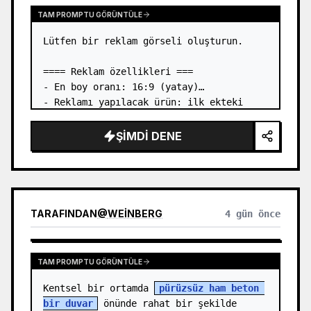
TAM PROMPTU GÖRÜNTÜLE
Lütfen bir reklam görseli oluşturun.

==== Reklam özellikleri ===

- En boy oranı: 16:9 (yatay)

- Reklamı yapılacak ürün: ilk ekteki 
görseldeki kitap

- Ana dikkat çekici öğe: ilk ekteki 
ŞIMDI DENE
görseldeki kitabı üç boyutlu bir şekilde 
yerleştirin

- Dil: Japonca

- Tarz:…
TARAFINDAN
@
WEINBERG
4 gün önce
TAM PROMPTU GÖRÜNTÜLE
Kentsel bir ortamda 
pürüzsüz ham beton 
bir duvar
 önünde rahat bir şekilde 