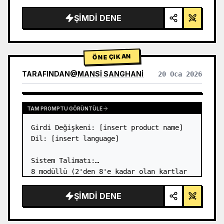
{argument name="author" default="Stev…
ŞIMDI DENE
ÖNE ÇIKAN
TARAFINDAN
@
MANSI SANGHANI
20 Oca 2026
DIĞER MODELLERIN SONUÇLARINI GÖRÜNTÜLE
TAM PROMPTU GÖRÜNTÜLE
Girdi Değişkeni: [insert product name]

Dil: [insert language]

Sistem Talimatı:

8 modüllü (2'den 8'e kadar olan kartlar 
yalnızca metin başlıklarını gösterir) 
birinci sınıf likit cam Bento ızgara 
ŞIMDI DENE
ürün infografiğinin bir görüntüsünü 
oluşturun.
