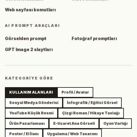
Web sayfası komutları
AI PROMPT ARAÇLARI
Görselden prompt
Fotoğraf promptları
GPT Image 2 slaytları
KATEGORIYE GÖRE
KULLANIM ALANLARI
Profil / Avatar
Sosyal Medya Gönderisi
İnfografik / Eğitici Görsel
YouTube Küçük Resmi
Çizgi Roman / Hikaye Taslağı
Ürün Pazarlaması
E-ticaret Ana Görseli
Oyun Varlığı
Poster / El İlanı
Uygulama / Web Tasarımı