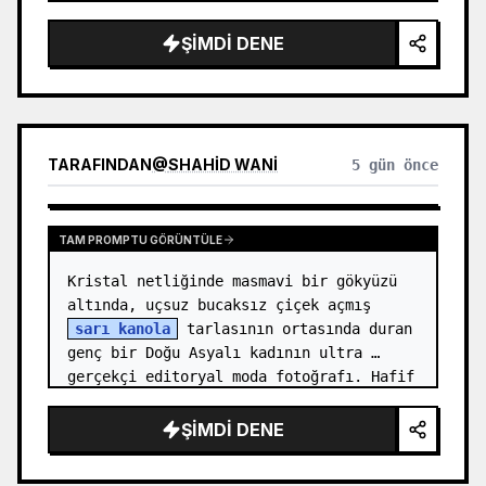
    "hair_style": "Şakaklarda yumuşak 
tutamlar bırakılmış, yüksek ve dokulu 
ŞIMDI DENE
bir topuz",

    "makeup": "Doğal ve minimal makyaj, 
hafif dudak renkl…
TARAFINDAN
@
SHAHID WANI
5 gün önce
TAM PROMPTU GÖRÜNTÜLE
Kristal netliğinde masmavi bir gökyüzü 
altında, uçsuz bucaksız çiçek açmış 
sarı kanola
 tarlasının ortasında duran 
genç bir Doğu Asyalı kadının ultra 
gerçekçi editoryal moda fotoğrafı. Hafif 
düşük açıdan, üç çeyrek yan pr…
ŞIMDI DENE