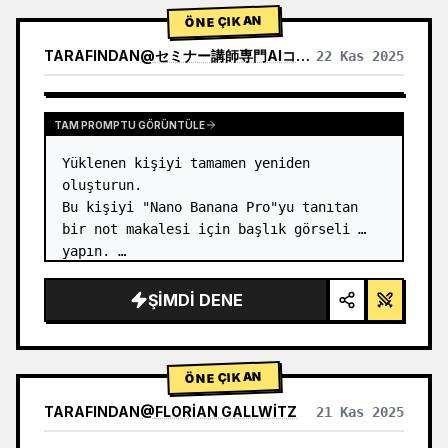
1) Ürün Analizi:

ÖNE ÇIKAN
→…
TARAFINDAN
@
セミナー講師専門AIコンシェルジュ｜工藤 晶
22 Kas 2025
DIĞER MODELLERIN SONUÇLARINI GÖRÜNTÜLE
TAM PROMPTU GÖRÜNTÜLE
Yüklenen kişiyi tamamen yeniden 
oluşturun.

Bu kişiyi "Nano Banana Pro"yu tanıtan 
bir not makalesi için başlık görseli 
yapın. …
ŞIMDI DENE
ÖNE ÇIKAN
TARAFINDAN
@
FLORIAN GALLWITZ
21 Kas 2025