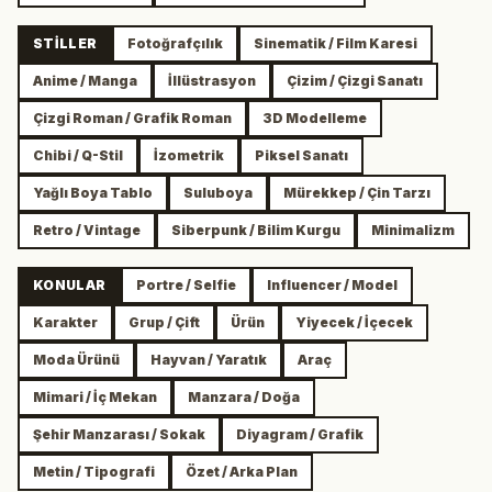
STILLER
Fotoğrafçılık
Sinematik / Film Karesi
Anime / Manga
İllüstrasyon
Çizim / Çizgi Sanatı
Çizgi Roman / Grafik Roman
3D Modelleme
Chibi / Q-Stil
İzometrik
Piksel Sanatı
Yağlı Boya Tablo
Suluboya
Mürekkep / Çin Tarzı
Retro / Vintage
Siberpunk / Bilim Kurgu
Minimalizm
KONULAR
Portre / Selfie
Influencer / Model
Karakter
Grup / Çift
Ürün
Yiyecek / İçecek
Moda Ürünü
Hayvan / Yaratık
Araç
Mimari / İç Mekan
Manzara / Doğa
Şehir Manzarası / Sokak
Diyagram / Grafik
Metin / Tipografi
Özet / Arka Plan