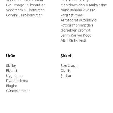
Seedance 2.0 komutları
GPT Image 2 slaytları
GPT Image 1.5 komutları
Markdown'dan 𝕏 Makalesine
Seedream 4.5 komutları
Nano Banana 2 ve Pro
Gemini 3 Pro komutları
karşılaştırması
AI fotoğraf düzenleyici
Fotoğraf promptları
Görselden prompt
Lenny Kariyer Koçu
ABTI Kişilik Testi
Ürün
Şirket
Skilller
Bize Ulaşın
Eklenti
Gizlilik
Uygulama
Şartlar
Fiyatlandırma
Bloglar
Güncellemeler