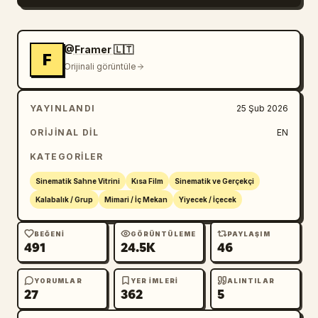
@Framer 🇱🇹
F
Orijinali görüntüle
YAYINLANDI
25 Şub 2026
ORIJINAL DIL
EN
KATEGORILER
Sinematik Sahne Vitrini
Kısa Film
Sinematik ve Gerçekçi
Kalabalık / Grup
Mimari / İç Mekan
Yiyecek / İçecek
BEĞENI
GÖRÜNTÜLEME
PAYLAŞIM
491
24.5K
46
YORUMLAR
YER IMLERI
ALINTILAR
27
362
5