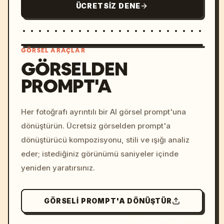
ÜCRETSIZ DENE
GÖRSEL ARAÇLAR
GÖRSELDEN
PROMPT'A
/imagine prompt: cinemati
c, cyberpunk sunset, neon
colors, 8k --v 6.0
Her fotoğrafı ayrıntılı bir AI görsel prompt'una
dönüştürün. Ücretsiz görselden prompt'a
dönüştürücü kompozisyonu, stili ve ışığı analiz
eder; istediğiniz görünümü saniyeler içinde
yeniden yaratırsınız.
GÖRSELI PROMPT'A DÖNÜŞTÜR