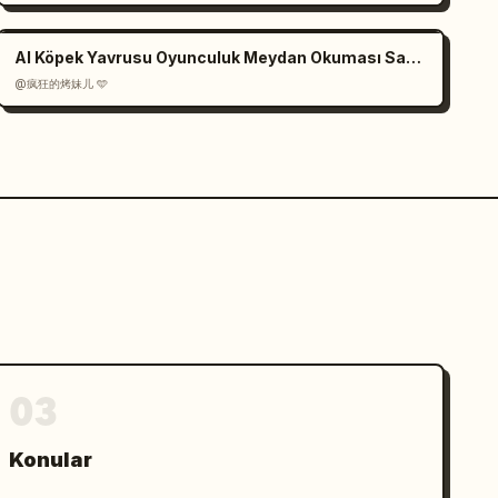
AI Köpek Yavrusu Oyunculuk Meydan Okuması Sahne Senaryosu
@疯狂的烤妹儿 🩵
03
Konular