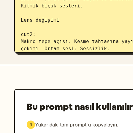
Ritmik bıçak sesleri.

Lens değişimi

cut2:

Makro tepe açısı. Kesme tahtasına yayı
çekimi. Ortam sesi: Sessizlik.

Lens değişimi

cut3:

Alçak açı. Zeytinyağı dökülüyor ve kız
ışıkla parlıyor. Ortam sesi: Akıcı sıv
Bu prompt nasıl kullanılır
Lens değişimi

cut4:

Yukarıdaki tam prompt'u kopyalayın.
1
Ekstrem yakın çekim. Sarımsak ve acı b