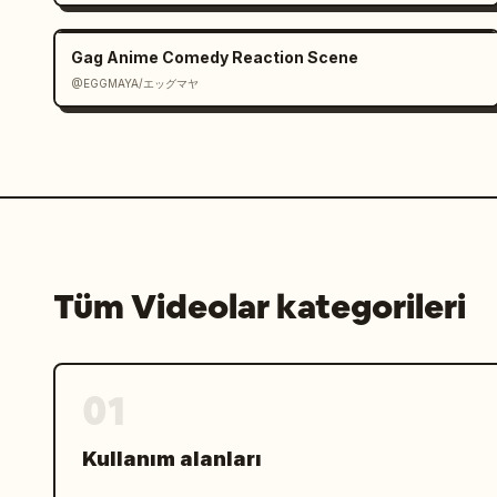
Lens değişimi

Gag Anime Comedy Reaction Scene
@EGGMAYA/エッグマヤ
cut8:

Çapraz ön açıdan orta yakın çekim. Kız
havaya doğru sıçrıyor. Ortam sesi: Mak
sesler.

Lens değişimi

cut9:

Tüm Videolar kategorileri
Büst çekimi. Makarnayı maşa ile beyaz 
sesi: Tabak ve maşanın birbirine değme
Lens değişimi

01
cut10:

Kullanım alanları
Tam tepeden kuş bakışı. Maydanoz parma
üzerine konuyor. Kamera sabit bir şeki