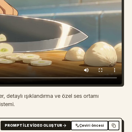
er, detaylı ışıklandırma ve özel ses ortamı
istemi.
PROMPT ILE VIDEO OLUŞTUR
Çeviri öncesi