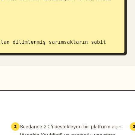
lan dilimlenmiş sarımsakların sabit 
artma tavasında yayılarak arkadan gelen 
ı sesleri.

Seedance 2.0'i destekleyen bir platform açın
2
iberlerin yağa atıldığı an. Ortam sesi: 