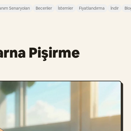
anım Senaryoları
Beceriler
İstemler
Fiyatlandırma
İndir
Blo
rna Pişirme