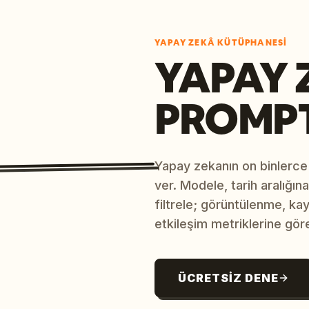
YAPAY ZEKÂ KÜTÜPHANESI
YAPAY 
PROMP
Yapay zekanın on binlerce
ver. Modele, tarih aralığı
filtrele; görüntülenme, ka
etkileşim metriklerine göre
ÜCRETSIZ DENE