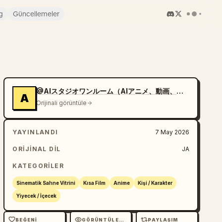
g
Güncellemeler
@AIスタジオワンルーム（AIアニメ、動画、漫画）
A
Orijinali görüntüle
YAYINLANDI
7 May 2026
ORIJINAL DIL
JA
KATEGORILER
Sinematik Sahne Vitrini
Kısa Film
Anime
Kişi / Karakter
Yiyecek / İçecek
BEĞENI
GÖRÜNTÜLEME
PAYLAŞIM