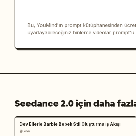
Cızırtı sesi.

Lens değişimi

Bu, YouMind'ın prompt kütüphanesinden ücrets
cut5:

uyarlayabileceğiniz binlerce videolar prompt'u
Yan makro. Sarımsaklar altın sarısına 
yükseliyor. Ortam sesi: Cızırtı ve fok
Lens değişimi

cut6:

Tepe açısı. Makarna, büyük bir tencere
Buhar yukarı doğru yükseliyor. Ortam s
Seedance 2.0 için daha fazl
Lens değişimi

cut7:

Dev Ellerle Barbie Bebek Stil Oluşturma İş Akışı
Alçak açı, tam kenardan. Makarna kızar
@John
patlayarak yükseliyor. Ortam sesi: Pat