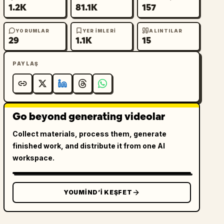
1.2K
81.1K
157
YORUMLAR
YER IMLERI
ALINTILAR
29
1.1K
15
PAYLAŞ
Go beyond generating videolar
Collect materials, process them, generate
finished work, and distribute it from one AI
workspace.
YOUMIND’I KEŞFET