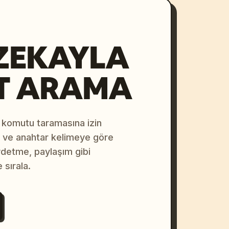
ZEKAYLA
T ARAMA
 komutu taramasına izin
na ve anahtar kelimeye göre
ydetme, paylaşım gibi
 sırala.