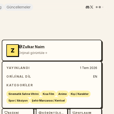
g
Güncellemeler
@Zulkar Naim
Z
Orijinali görüntüle
YAYINLANDI
1 Tem 2026
ORIJINAL DIL
EN
KATEGORILER
Sinematik Sahne Vitrini
Kısa Film
Anime
Kişi / Karakter
Spor / Aksiyon
Şehir Manzarası / Kentsel
BEĞENI
GÖRÜNTÜLEME
PAYLAŞIM