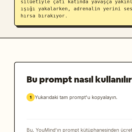
silüetiyle çatı katında yavaşça yakınl
ışığı yakalarken, adrenalin yerini ses
hırsa bırakıyor.
Bu prompt nasıl kullanılır
Yukarıdaki tam prompt'u kopyalayın.
1
Bu, YouMind'ın prompt kütüphanesinden ücrets