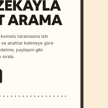
ZEKAYLA
T ARAMA
 komutu taramasına izin
na ve anahtar kelimeye göre
ydetme, paylaşım gibi
 sırala.