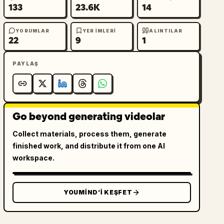
133
23.6K
14
YORUMLAR
YER IMLERI
ALINTILAR
22
9
1
PAYLAŞ
Go beyond generating videolar
Collect materials, process them, generate
finished work, and distribute it from one AI
workspace.
YOUMIND’I KEŞFET