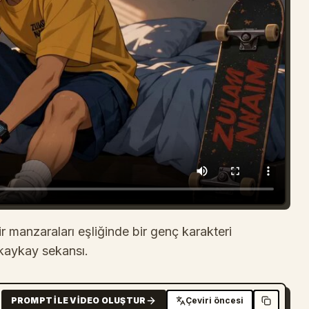
 manzaraları eşliğinde bir genç karakteri
 kaykay sekansı.
PROMPT ILE VIDEO OLUŞTUR
Çeviri öncesi