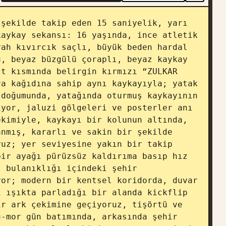
şekilde takip eden 15 saniyelik, yarı 
aykay sekansı: 16 yaşında, ince atletik 
ah kıvırcık saçlı, büyük beden hardal 
, beyaz büzgülü çoraplı, beyaz kaykay 
t kısmında belirgin kırmızı “ZULKAR 
a kağıdına sahip aynı kaykayıyla; yatak 
doğumunda, yatağında oturmuş kaykayının 
yor, jaluzi gölgeleri ve posterler anı 
kimiyle, kaykayı bir kolunun altında, 
nmış, kararlı ve sakin bir şekilde 
uz; yer seviyesine yakın bir takip 
ir ayağı pürüzsüz kaldırıma basıp hız 
 bulanıklığı içindeki şehir 
or; modern bir kentsel koridorda, duvar 
 ışıkta parladığı bir alanda kickflip 
r ark çekimine geçiyoruz, tişörtü ve 
-mor gün batımında, arkasında şehir 