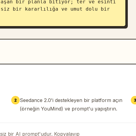
aşan bir planla bitiyor; ter ve esinti 
siz bir kararlılığa ve umut dolu bir 
Seedance 2.0'i destekleyen bir platform açın
2
(örneğin YouMind) ve prompt'u yapıştırın.
iz bir AI prompt'udur. Kopyalayıp