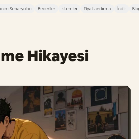
anım Senaryoları
Beceriler
İstemler
Fiyatlandırma
İndir
Blo
üme Hikayesi