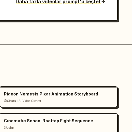
Daha fazla videolar prompt'u keşfet
Pigeon Nemesis Pixar Animation Storyboard
@Shara I Ai Video Creator
Cinematic School Rooftop Fight Sequence
@John