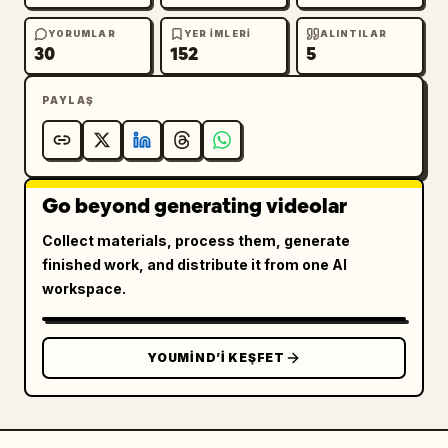
YORUMLAR
YER IMLERI
ALINTILAR
30
152
5
PAYLAŞ
Go beyond generating videolar
Collect materials, process them, generate
finished work, and distribute it from one AI
workspace.
YOUMIND’I KEŞFET