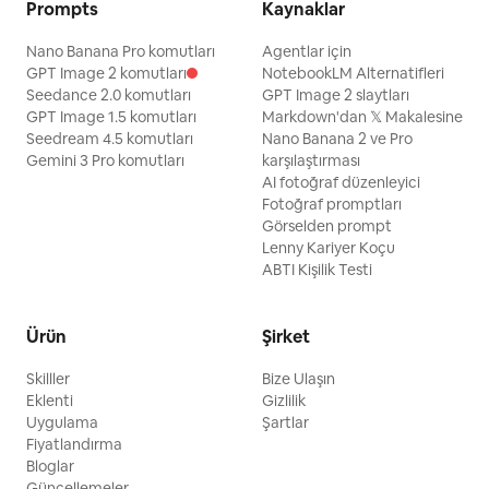
Prompts
Kaynaklar
Nano Banana Pro komutları
Agentlar için
GPT Image 2 komutları
NotebookLM Alternatifleri
Seedance 2.0 komutları
GPT Image 2 slaytları
GPT Image 1.5 komutları
Markdown'dan 𝕏 Makalesine
Seedream 4.5 komutları
Nano Banana 2 ve Pro
Gemini 3 Pro komutları
karşılaştırması
AI fotoğraf düzenleyici
Fotoğraf promptları
Görselden prompt
Lenny Kariyer Koçu
ABTI Kişilik Testi
Ürün
Şirket
Skilller
Bize Ulaşın
Eklenti
Gizlilik
Uygulama
Şartlar
Fiyatlandırma
Bloglar
Güncellemeler