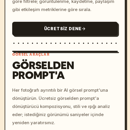
göre filtrele; görüntülenme, kaydetme, paylaşım
gibi etkileşim metriklerine göre sırala.
ÜCRETSIZ DENE
GÖRSEL ARAÇLAR
GÖRSELDEN
PROMPT'A
/imagine prompt: cinemati
c, cyberpunk sunset, neon
colors, 8k --v 6.0
Her fotoğrafı ayrıntılı bir AI görsel prompt'una
dönüştürün. Ücretsiz görselden prompt'a
dönüştürücü kompozisyonu, stili ve ışığı analiz
eder; istediğiniz görünümü saniyeler içinde
yeniden yaratırsınız.