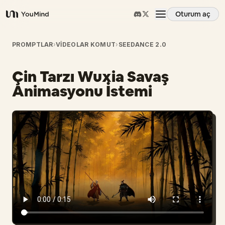
Oturum aç
YouMind
Genel Bakış
PROMPTLAR
›
VIDEOLAR KOMUT
›
SEEDANCE 2.0
Çin Tarzı Wuxia Savaş
Kullanım Senaryoları
Animasyonu İstemi
Beceriler
İstemler
Fiyatlandırma
İndir