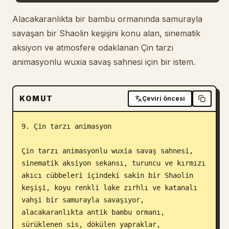
Blog
Alacakaranlıkta bir bambu ormanında samurayla
savaşan bir Shaolin keşişini konu alan, sinematik
aksiyon ve atmosfere odaklanan Çin tarzı
Güncellemeler
animasyonlu wuxia savaş sahnesi için bir istem.
KOMUT
Çeviri öncesi
9. Çin tarzı animasyon

Çin tarzı animasyonlu wuxia savaş sahnesi, 
sinematik aksiyon sekansı, turuncu ve kırmızı 
akıcı cübbeleri içindeki sakin bir Shaolin 
keşişi, koyu renkli lake zırhlı ve katanalı 
vahşi bir samurayla savaşıyor, 
alacakaranlıkta antik bambu ormanı, 
sürüklenen sis, dökülen yapraklar,