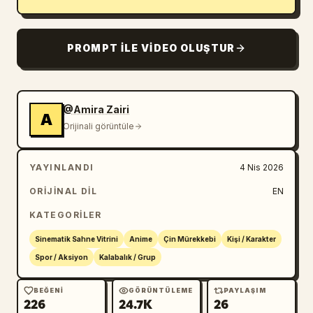
PROMPT ILE VIDEO OLUŞTUR
@Amira Zairi
A
Orijinali görüntüle
YAYINLANDI
4 Nis 2026
ORIJINAL DIL
EN
KATEGORILER
Sinematik Sahne Vitrini
Anime
Çin Mürekkebi
Kişi / Karakter
Spor / Aksiyon
Kalabalık / Grup
BEĞENI
GÖRÜNTÜLEME
PAYLAŞIM
226
24.7K
26