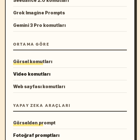
Seedance 2.0 komutları
Grok Imagine Prompts
Gemini 3 Pro komutları
ORTAMA GÖRE
Görsel komutları
Video komutları
Web sayfası komutları
YAPAY ZEKA ARAÇLARI
Görselden prompt
Fotoğraf promptları