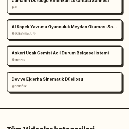
Zamanın Durduğu Amerikan Lokantası Sahnesi
@𝐌
AI Köpek Yavrusu Oyunculuk Meydan Okuması Sahne Senaryosu
@疯狂的烤妹儿 🩵
Askeri Uçak Gemisi Acil Durum Belgesel İstemi
@ᴍᴜʀᴘʜʏ
Dev ve Ejderha Sinematik Düellosu
@hedoήist