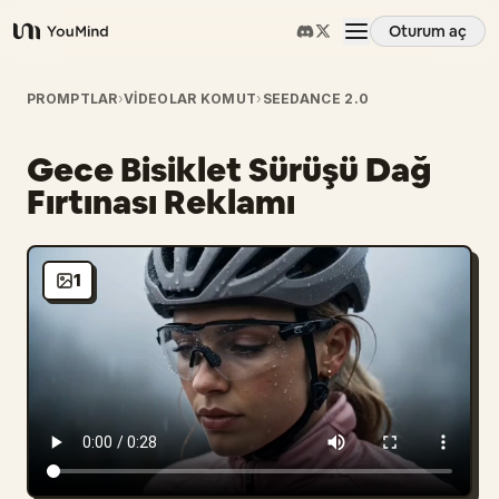
Oturum aç
YouMind
Genel Bakış
PROMPTLAR
›
VIDEOLAR KOMUT
›
SEEDANCE 2.0
Gece Bisiklet Sürüşü Dağ
Kullanım Senaryoları
Fırtınası Reklamı
Beceriler
1
İstemler
Fiyatlandırma
İndir