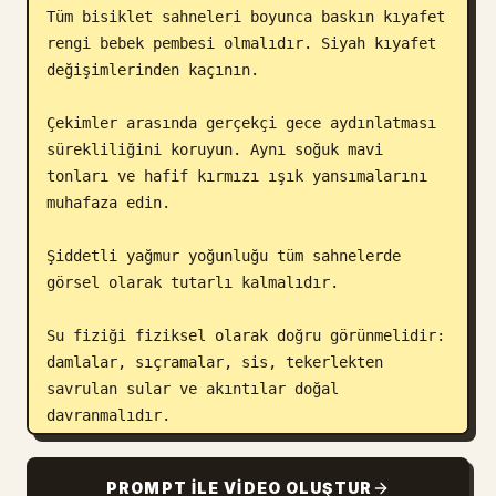
Tüm bisiklet sahneleri boyunca baskın kıyafet 
rengi bebek pembesi olmalıdır. Siyah kıyafet 
değişimlerinden kaçının.

Çekimler arasında gerçekçi gece aydınlatması 
sürekliliğini koruyun. Aynı soğuk mavi 
tonları ve hafif kırmızı ışık yansımalarını 
muhafaza edin.

Şiddetli yağmur yoğunluğu tüm sahnelerde 
görsel olarak tutarlı kalmalıdır.

Su fiziği fiziksel olarak doğru görünmelidir: 
damlalar, sıçramalar, sis, tekerlekten 
savrulan sular ve akıntılar doğal 
davranmalıdır.

Yapay AI hareketlerinden kaçının. Kamera 
PROMPT ILE VIDEO OLUŞTUR
hareketi gerçek sinema ekipmanları, FPV 