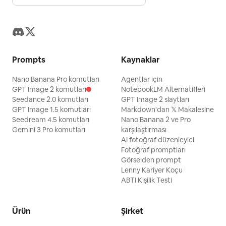
Prompts
Kaynaklar
Nano Banana Pro komutları
Agentlar için
GPT Image 2 komutları
NotebookLM Alternatifleri
Seedance 2.0 komutları
GPT Image 2 slaytları
GPT Image 1.5 komutları
Markdown'dan 𝕏 Makalesine
Seedream 4.5 komutları
Nano Banana 2 ve Pro
Gemini 3 Pro komutları
karşılaştırması
AI fotoğraf düzenleyici
Fotoğraf promptları
Görselden prompt
Lenny Kariyer Koçu
ABTI Kişilik Testi
Ürün
Şirket