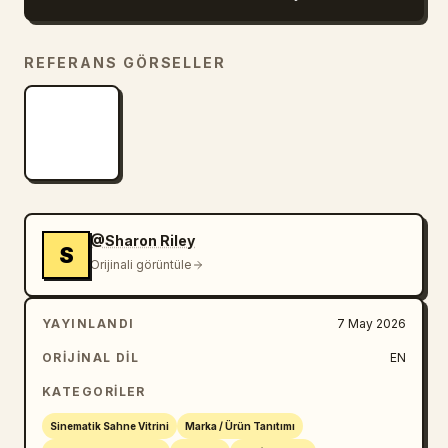
dronlar, bisiklete monte kameralar veya 
stabilize takip sistemleri gibi 
REFERANS GÖRSELLER
hissettirmelidir.

Drone çekimleri, rastgele kaymalar veya 
yörünge hareketleri olmadan sabit çerçeveleme 
ve pürüzsüz hareket korumalıdır.

Yalnızca hafif sinematik hareket kullanın; 
aşırı sarsıntı veya titreme olmamalıdır.

@Sharon Riley
S
Orijinali görüntüle
Gerçekçi nefes alışverişi, vücut yorgunluğu, 
pedal çevirme mekaniği ve kumaşın rüzgar ve 
YAYINLANDI
7 May 2026
yağmura verdiği tepkileri koruyun.

ORIJINAL DIL
EN
Makro çekimlerde sığ alan derinliğini ve 
KATEGORILER
geniş çekimlerde atmosferik pus etkisini 
Sinematik Sahne Vitrini
Marka / Ürün Tanıtımı
koruyun.
