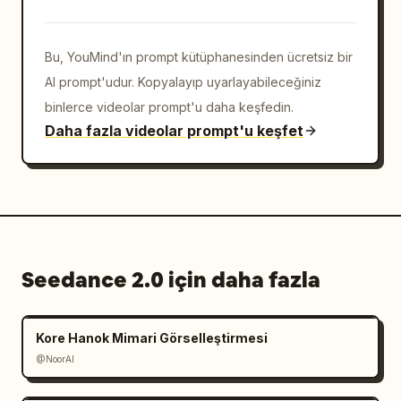
panelli storyboard yapısını takip eder. AYNI 
kadın bisikletçi kimliği tüm video boyunca 
Bu, YouMind'ın prompt kütüphanesinden ücretsiz bir
tutarlı kalmalıdır: aynı yüz, kask, gözlük, 
AI prompt'udur. Kopyalayıp uyarlayabileceğiniz
vücut oranları, bebek pembesi kıyafet, 
aydınlatma stili ve genel görünüm. Tüm 
binlerce videolar prompt'u daha keşfedin.
çekimler arasında yağmur yoğunluğu, ıslaklık, 
Daha fazla videolar prompt'u keşfet
sis yoğunluğu ve çevresel aydınlatmanın 
sürekliliğini koruyun.

Panel 1: Gece şiddetli yağmur altında kadın 
bisikletçinin gözlerinin ve yüzünün aşırı 
makro yakın çekimi. Islanmış kirpiklere ve 
Seedance 2.0 için daha fazla
ıslak cilt dokusuna odaklanın
Kore Hanok Mimari Görselleştirmesi
@NoorAI