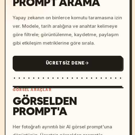
PROMPT ARAMA
Yapay zekanın on binlerce komutu taramasına izin
ver. Modele, tarih aralığına ve anahtar kelimeye
göre filtrele; görüntülenme, kaydetme, paylaşım
gibi etkileşim metriklerine göre sırala.
ÜCRETSIZ DENE
GÖRSEL ARAÇLAR
GÖRSELDEN
PROMPT'A
/imagine prompt: cinemati
c, cyberpunk sunset, neon
colors, 8k --v 6.0
Her fotoğrafı ayrıntılı bir AI görsel prompt'una