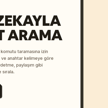
ZEKAYLA
T ARAMA
 komutu taramasına izin
na ve anahtar kelimeye göre
ydetme, paylaşım gibi
 sırala.