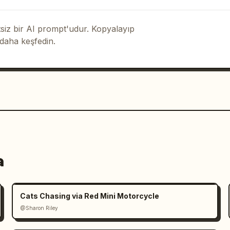
iz bir AI prompt'udur. Kopyalayıp
 daha keşfedin.
a
Cats Chasing via Red Mini Motorcycle
@Sharon Riley