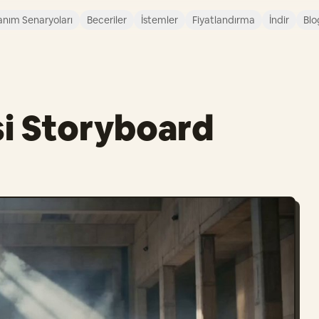
anım Senaryoları
Beceriler
İstemler
Fiyatlandırma
İndir
Blo
i Storyboard