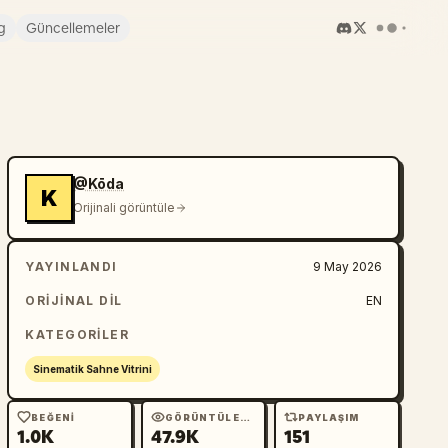
g
Güncellemeler
@Kōda
K
Orijinali görüntüle
YAYINLANDI
9 May 2026
ORIJINAL DIL
EN
KATEGORILER
Sinematik Sahne Vitrini
BEĞENI
GÖRÜNTÜLEME
PAYLAŞIM
1.0K
47.9K
151