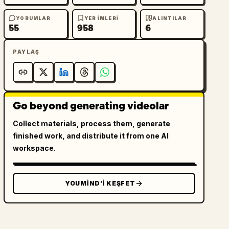
YORUMLAR
YER IMLERI
ALINTILAR
55
958
6
PAYLAŞ
Go beyond generating videolar
Collect materials, process them, generate
finished work, and distribute it from one AI
workspace.
YOUMIND’I KEŞFET