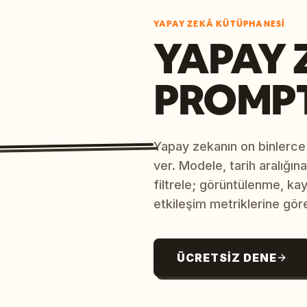
YAPAY ZEKÂ KÜTÜPHANESI
YAPAY 
PROMP
Yapay zekanın on binlerce
ver. Modele, tarih aralığı
filtrele; görüntülenme, ka
etkileşim metriklerine göre
ÜCRETSIZ DENE