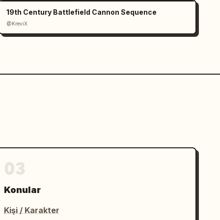
19th Century Battlefield Cannon Sequence
@KreviX
03
Konular
Kişi / Karakter