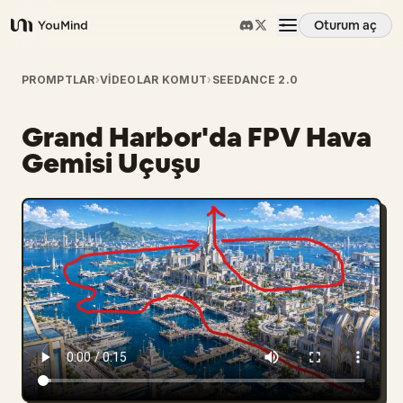
Oturum aç
YouMind
Genel Bakış
PROMPTLAR
›
VIDEOLAR KOMUT
›
SEEDANCE 2.0
Grand Harbor'da FPV Hava
Kullanım Senaryoları
Gemisi Uçuşu
Beceriler
İstemler
Fiyatlandırma
İndir