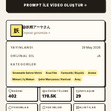
Katedral kulesini ekranın merkezinde tutarak 
PROMPT ILE VIDEO OLUŞTUR
dinamik bir şekilde saat yönünde döner; beyaz 
saray benzeri sokakları, mavi denizi, 
köprüleri, liman tesislerini ve uzak dağları 
akıcı bir şekilde sergiler. Daha sonra 
@妖精アーヤさん
妖
kamera, sağ taraftaki şehrin üzerinden yüksek 
Orijinali görüntüle
hızla geçer ve kırmızı çizginin rotasını 
takip ederek yavaşça alçalır. Kanal yolları, 
YAYINLANDI
29 May 2026
meydanlar, iskeleler ve altın süslemeli 
binaların üzerinden alçaktan süzülerek, sağ 
ORIJINAL DIL
JA
ön plandaki büyük cam çatılı binaya ve liman 
KATEGORILER
tarafındaki caddeye doğru uçar. Video 
sinematik, ultra yüksek çözünürlüklü, 
Sinematik Sahne Vitrini
Kısa Film
Fantastik / Büyülü
Anime
pürüzsüz kamera hareketlerine sahip, yüksek 
Mimari / İç Mekan
Şehir Manzarası / Kentsel
Araç
hız hissiyatı veren, doğal hareket 
bulanıklığı, gerçekçi atmosfer, su 
BEĞENI
GÖRÜNTÜLEME
PAYLAŞIM
402
178.5K
29
yansımaları, güneş ışığı ve üç boyutlu 
bulutlar içeren, görkemli bir fantezi liman 
şehrinin ölçeğini vurgulayan bir yapıdadır. 
YORUMLAR
YER IMLERI
ALINTILAR