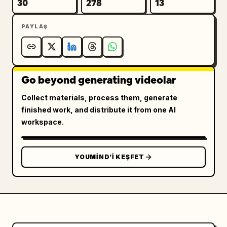
30
278
13
Kırmızı kılavuz çizgileri, oklar, el çizimi 
işaretler, açıklamalar veya metinler 
PAYLAŞ
görüntülenmemelidir.
Go beyond generating videolar
Collect materials, process them, generate
finished work, and distribute it from one AI
workspace.
YOUMIND’I KEŞFET