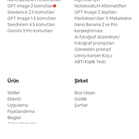
GPT Image 2 komutları
NotebookLM Alternatifleri
Seedance 2.0 komutları
GPT Image 2 slaytları
GPT Image 1.5 komutları
Markdown'dan 𝕏 Makalesine
Seedream 4.5 komutları
Nano Banana 2 ve Pro
Gemini 3 Pro komutları
karşılaştırması
AI fotoğraf düzenleyici
Fotoğraf promptları
Görselden prompt
Lenny Kariyer Koçu
ABTI Kişilik Testi
Ürün
Şirket
Skilller
Bize Ulaşın
Eklenti
Gizlilik
Uygulama
Şartlar
Fiyatlandırma
Bloglar
Güncellemeler