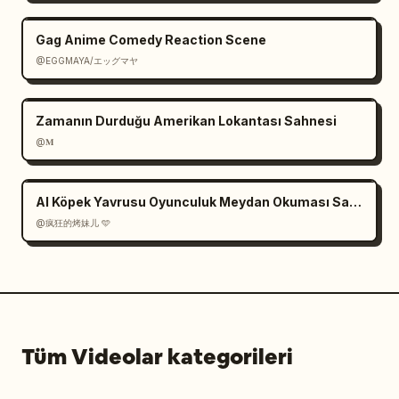
Gag Anime Comedy Reaction Scene
@EGGMAYA/エッグマヤ
Zamanın Durduğu Amerikan Lokantası Sahnesi
@𝐌
AI Köpek Yavrusu Oyunculuk Meydan Okuması Sahne Senaryosu
@疯狂的烤妹儿 🩵
Tüm Videolar kategorileri