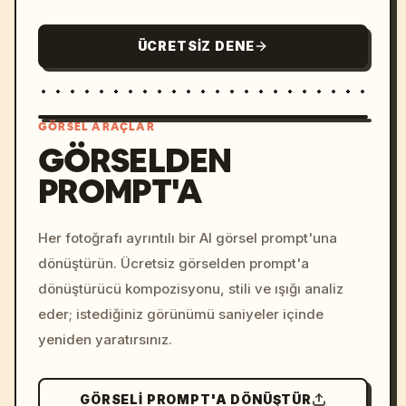
ÜCRETSIZ DENE
GÖRSEL ARAÇLAR
GÖRSELDEN
PROMPT'A
/imagine prompt: cinemati
c, cyberpunk sunset, neon
colors, 8k --v 6.0
Her fotoğrafı ayrıntılı bir AI görsel prompt'una
dönüştürün. Ücretsiz görselden prompt'a
dönüştürücü kompozisyonu, stili ve ışığı analiz
eder; istediğiniz görünümü saniyeler içinde
yeniden yaratırsınız.
GÖRSELI PROMPT'A DÖNÜŞTÜR