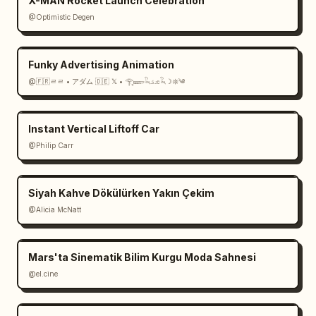
X-MAN Rocket Launch Celebration
@Optimistic Degen
Funky Advertising Animation
@🇫🇷ㄹㄹ • アダム 🇩🇪 𝕏 • 𓂀𓆃𓆗𓃭𓆗☽𖤓༄
Instant Vertical Liftoff Car
@Philip Carr
Siyah Kahve Dökülürken Yakın Çekim
@Alicia McNatt
Mars'ta Sinematik Bilim Kurgu Moda Sahnesi
@el.cine