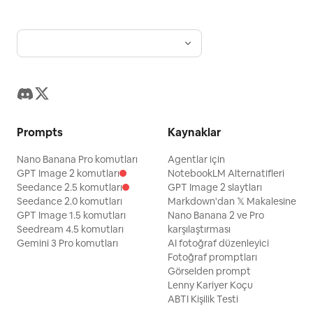
Prompts
Kaynaklar
Nano Banana Pro komutları
Agentlar için
GPT Image 2 komutları
NotebookLM Alternatifleri
Seedance 2.5 komutları
GPT Image 2 slaytları
Seedance 2.0 komutları
Markdown'dan 𝕏 Makalesine
GPT Image 1.5 komutları
Nano Banana 2 ve Pro
Seedream 4.5 komutları
karşılaştırması
Gemini 3 Pro komutları
AI fotoğraf düzenleyici
Fotoğraf promptları
Görselden prompt
Lenny Kariyer Koçu
ABTI Kişilik Testi