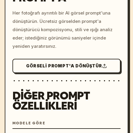
c, cyberpunk sunset, neon
colors, 8k --v 6.0
Her fotoğrafı ayrıntılı bir AI görsel prompt'una
dönüştürün. Ücretsiz görselden prompt'a
dönüştürücü kompozisyonu, stili ve ışığı analiz
eder; istediğiniz görünümü saniyeler içinde
yeniden yaratırsınız.
GÖRSELI PROMPT'A DÖNÜŞTÜR
DIĞER PROMPT
ÖZELLIKLERI
MODELE GÖRE