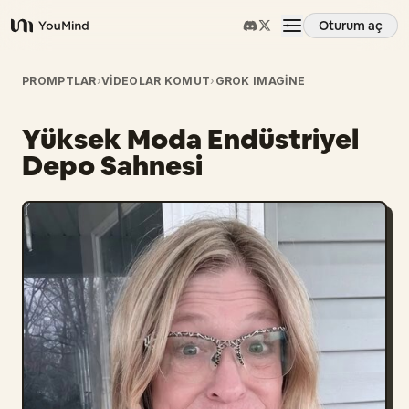
Oturum aç
YouMind
Genel Bakış
PROMPTLAR
›
VIDEOLAR KOMUT
›
GROK IMAGINE
Yüksek Moda Endüstriyel
Kullanım Senaryoları
Depo Sahnesi
Beceriler
İstemler
Fiyatlandırma
İndir