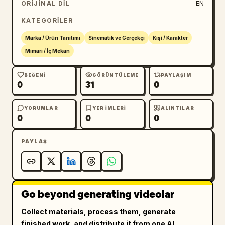
ORIJINAL DIL
EN
KATEGORILER
Marka / Ürün Tanıtımı
Sinematik ve Gerçekçi
Kişi / Karakter
Mimari / İç Mekan
BEĞENI
GÖRÜNTÜLEME
PAYLAŞIM
0
31
0
YORUMLAR
YER IMLERI
ALINTILAR
0
0
0
PAYLAŞ
Go beyond generating videolar
Collect materials, process them, generate
finished work, and distribute it from one AI