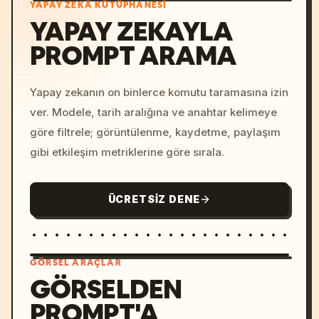
YAPAY ZEKÂ KÜTÜPHANESI
YAPAY ZEKAYLA
PROMPT ARAMA
Yapay zekanın on binlerce komutu taramasına izin
ver. Modele, tarih aralığına ve anahtar kelimeye
göre filtrele; görüntülenme, kaydetme, paylaşım
gibi etkileşim metriklerine göre sırala.
ÜCRETSIZ DENE
GÖRSEL ARAÇLAR
GÖRSELDEN
PROMPT'A
/imagine prompt: cinemati