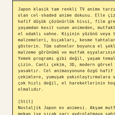
Japon klasik tam renkli TV anime tarzı
olan cel-shaded anime dokusu. Elle çiz
hafif düşük çözünürlük hissi, film gre
yaşamdan kesit sunan animeden, mutfakt
el odaklı sahne. Kişinin yüzünü veya t
malzemeleri, bıçakları, kesme tahtalar
gösterin. Tüm sahneler boyunca el şekl
malzeme görünümü ve mutfak eşyalarının
Yemek programı gibi değil, yaşam temal
çizin. Canlı çekim, 3D, modern görsel 
yasaktır. Cel animasyonuna özgü hafif 
çekimlere, yumuşak yakınlaştırmalara v
çok hızlı değil, el hareketlerinin hoş
olmalıdır.

[Stil]

Nostaljik Japon ev animesi. Akşam mutf
mekan ise sıcak sarı aydınlatmaya sahi