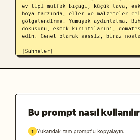
ev tipi mutfak bıçağı, küçük tava, esk
boya tarzında, eller ve malzemeler cel
gölgelendirme. Yumuşak aydınlatma. Buh
dokusunu, ekmek kırıntılarını, domates
edin. Genel olarak sessiz, biraz nosta
[Sahneler]

Tek bir yemeğin tamamlanmasını gösterm
el işçiliğini beş bağımsız sahne olara
el animasyonu oluşturmak için farklı m
[sahne1]

Kesme tahtasının tam üzerinden çekim. 
bir domatesi bıçakla kesiyor. Bıçak he
Bu prompt nasıl kullanılır
görünüyor, sulu bir kesit ortaya çıkıy
tahtası üzerinde azar azar diziliyor.

Yukarıdaki tam prompt'u kopyalayın.
1
[sahne2]
