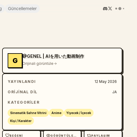
g
Güncellemeler
@GENEL | AIを用いた動画制作
G
Orijinali görüntüle
YAYINLANDI
12 May 2026
ORIJINAL DIL
JA
KATEGORILER
Sinematik Sahne Vitrini
Anime
Yiyecek / İçecek
Kişi / Karakter
BEĞENI
GÖRÜNTÜLEME
PAYLAŞIM