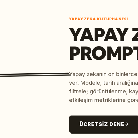
YAPAY ZEKÂ KÜTÜPHANESI
YAPAY 
PROMP
Yapay zekanın on binlerce
ver. Modele, tarih aralığı
filtrele; görüntülenme, ka
etkileşim metriklerine göre
ÜCRETSIZ DENE