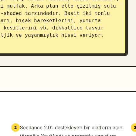
i mutfak. Arka plan elle çizilmiş sulu 
-shaded tarzındadır. Basit iki tonlu 
arı, bıçak hareketlerini, yumurta 
 kesitlerini vb. dikkatlice tasvir 
ljik ve yaşanmışlık hissi veriyor.

ek yerine, yemek hazırlığı sırasındaki 
k yakalayın. Yaşamdan kesit sunan bir 
alzemeler ve eylemler gösterin.

Sadece eller görünüyor, yavaşça kırmızı 
r girdiğinde et ve çekirdekler 
or. Dilimlenmiş domatesler kesme 
Seedance 2.0'i destekleyen bir platform açın
2