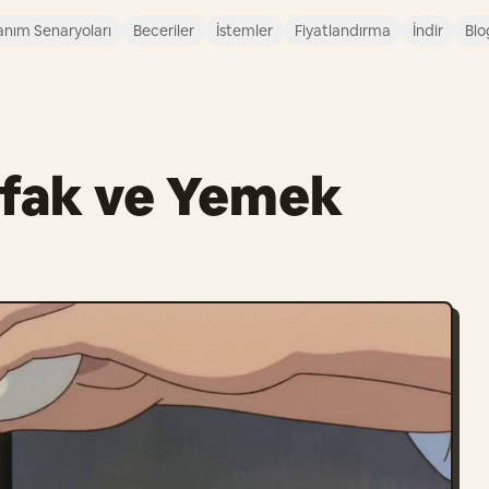
anım Senaryoları
Beceriler
İstemler
Fiyatlandırma
İndir
Blo
fak ve Yemek