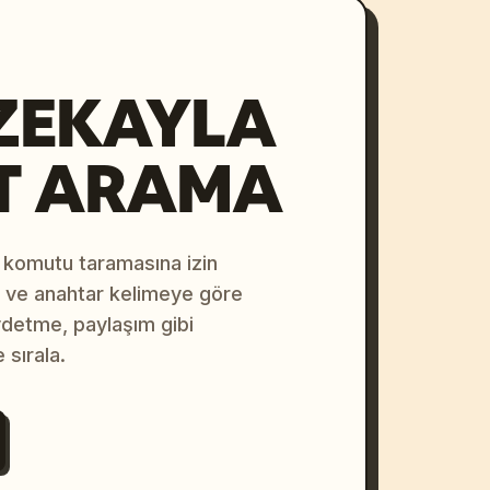
ZEKAYLA
T ARAMA
 komutu taramasına izin
na ve anahtar kelimeye göre
ydetme, paylaşım gibi
 sırala.