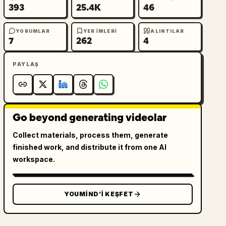
393
25.4K
46
YORUMLAR
YER IMLERI
ALINTILAR
7
262
4
PAYLAŞ
Go beyond generating videolar
Collect materials, process them, generate
finished work, and distribute it from one AI
workspace.
YOUMIND’I KEŞFET