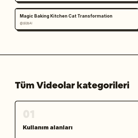
olarak, bir fincan nazikçe yerleştiril
tamamlanışını abartılı bir şekilde gös
Magic Baking Kitchen Cat Transformation
sessiz ve kalıcı bir hisle sona erer.
@探路AI
Tüm Videolar kategorileri
01
Kullanım alanları