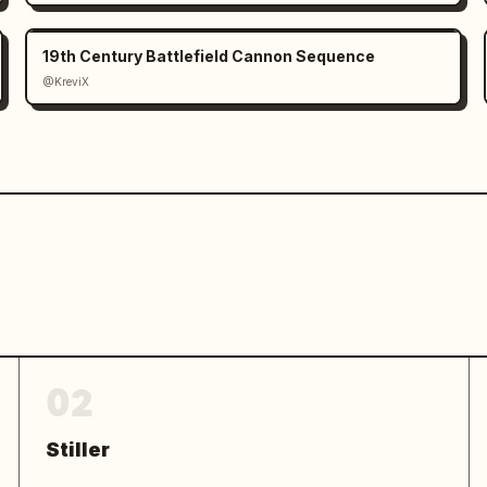
ir ve buhar yükselir. Yemeğin 
termez, ancak hazırlığın bittiğine dair 
19th Century Battlefield Cannon Sequence
@KreviX
02
Stiller