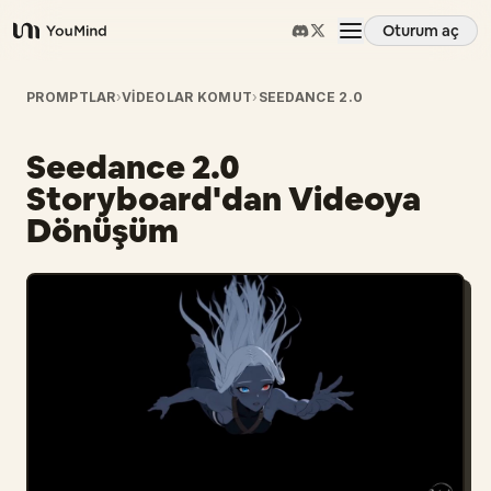
Oturum aç
YouMind
Genel Bakış
PROMPTLAR
›
VIDEOLAR KOMUT
›
SEEDANCE 2.0
Seedance 2.0
Kullanım Senaryoları
Storyboard'dan Videoya
Dönüşüm
Beceriler
İstemler
Fiyatlandırma
İndir