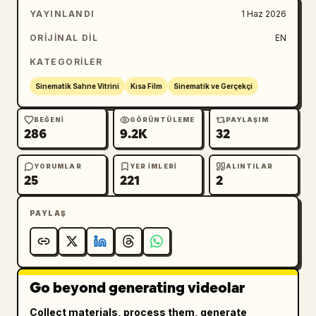
YAYINLANDI
1 Haz 2026
ORIJINAL DIL
EN
KATEGORILER
Sinematik Sahne Vitrini
Kısa Film
Sinematik ve Gerçekçi
BEĞENI
GÖRÜNTÜLEME
PAYLAŞIM
286
9.2K
32
YORUMLAR
YER IMLERI
ALINTILAR
25
221
2
PAYLAŞ
Go beyond generating videolar
Collect materials, process them, generate