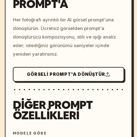
PROMPT'A
/imagine prompt: cinemati
c, cyberpunk sunset, neon
colors, 8k --v 6.0
Her fotoğrafı ayrıntılı bir AI görsel prompt'una
dönüştürün. Ücretsiz görselden prompt'a
dönüştürücü kompozisyonu, stili ve ışığı analiz
eder; istediğiniz görünümü saniyeler içinde
yeniden yaratırsınız.
GÖRSELI PROMPT'A DÖNÜŞTÜR
DIĞER PROMPT
ÖZELLIKLERI
MODELE GÖRE