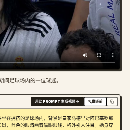
期间足球场内的一位球迷。
用此 PROMPT 生成视频
翻译前
性坐在拥挤的足球场内，背景是皇家马德里对阵巴塞罗那
雀斑，蓝色的眼睛画着猫眼眼线，格外引人注目。她身穿