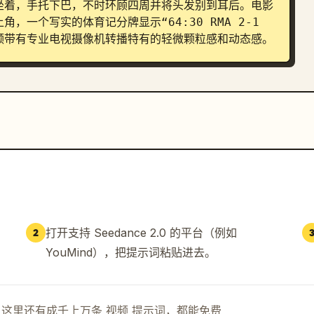
坐着，手托下巴，不时环顾四周并将头发别到耳后。电影
一个写实的体育记分牌显示“64:30 RMA 2-1 
标志。视频带有专业电视摄像机转播特有的轻微颗粒感和动态感。
打开支持 Seedance 2.0 的平台（例如
2
YouMind），把提示词粘贴进去。
示词。这里还有成千上万条 视频 提示词，都能免费