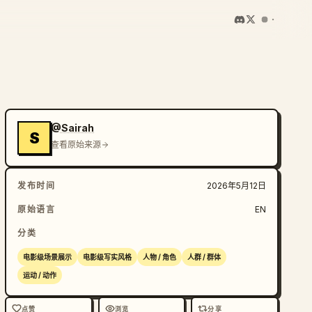
@Sairah
S
查看原始来源
发布时间
2026年5月12日
原始语言
EN
分类
电影级场景展示
电影级写实风格
人物 / 角色
人群 / 群体
运动 / 动作
点赞
浏览
分享