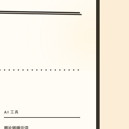
/imagine prompt: cinematic, cyberpunk s
unset, neon colors, 8k --v 6.0
AI 工具
图片转提示词