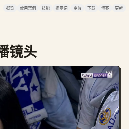
概览
使用案例
技能
提示词
定价
下载
博客
更新
播镜头