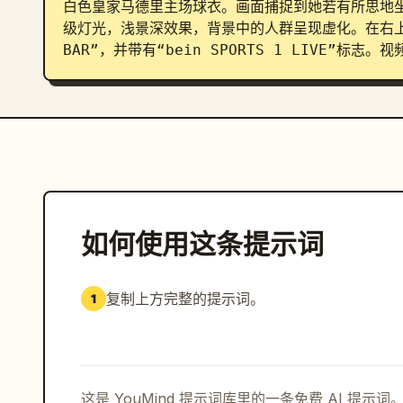
白色皇家马德里主场球衣。画面捕捉到她若有所思地
级灯光，浅景深效果，背景中的人群呈现虚化。在右上角，
BAR”，并带有“bein SPORTS 1 LIVE”
如何使用这条提示词
复制上方完整的提示词。
1
这是 YouMind 提示词库里的一条免费 AI 提