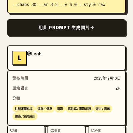
--chaos 30 --ar 3:2 --v 6.0 --style raw
部落格
更新
用此 PROMPT 生成圖片
@Leah
L
發布時間
2025年12月10日
原始語言
ZH
分類
社群媒體貼文
海報／傳單
攝影
電影感 / 電影劇照
復古 / 懷舊
建築 / 室內設計
讚
瀏覽
分享