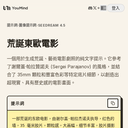
登入
YouMind
概覽
提示詞
›
圖像提示詞
›
SEEDREAM 4.5
荒誕東歐電影
使用案例
一個用於生成荒誕、藝術電影劇照的純文字提示。它參考
技能
了謝爾蓋·帕拉贊諾夫 (Sergei Parajanov) 的風格，並結
合了 35mm 顆粒和豐富色彩等特定底片細節，以創造出
提示詞
超現實、具有歷史感的電影畫面。
定價
提示詞
下載
一部荒诞的东欧电影，由谢尔盖·帕拉杰诺夫执导，红色的
墙，35 毫米胶片，颗粒感，大画幅，细节丰富，胶片摄影
