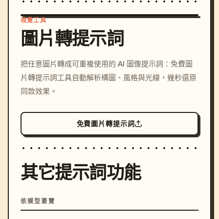
視覺工具
圖片轉提示詞
/imagine prompt: cinemati
把任意圖片轉成可重複使用的 AI 圖像提示詞：免費圖
c, cyberpunk sunset, neon
片轉提示詞工具自動解析構圖、風格與光線，幾秒還原
colors, 8k --v 6.0
同款效果。
免費圖片轉提示詞
其它提示詞功能
依模型瀏覽