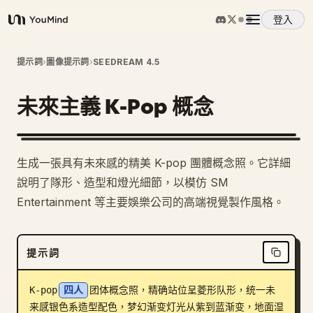
登入
YouMind
概覽
提示詞
›
圖像提示詞
›
SEEDREAM 4.5
未來主義 K-Pop 概念
使用案例
技能
生成一張具有未來感的精美 K-pop 團體概念照。它詳細
說明了隊形、造型和燈光細節，以模仿 SM
提示詞
Entertainment 等主要娛樂公司的高端視覺製作風格。
定價
提示詞
下載
K-pop
四人
团体概念照，精确站位呈菱形队形，统一未
来感银色系造型配色，梦幻渐变灯光从紫到蓝渐变，地面湿