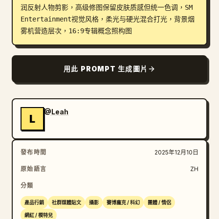
润反射人物剪影，高级修图保留皮肤质感但统一色调，SM 
部落格
Entertainment视觉风格，柔光与硬光混合打光，背景烟
雾机营造层次，16:9专辑概念照构图
更新
用此 PROMPT 生成圖片
@Leah
L
發布時間
2025年12月10日
原始語言
ZH
分類
產品行銷
社群媒體貼文
攝影
賽博龐克 / 科幻
團體 / 情侶
網紅 / 模特兒