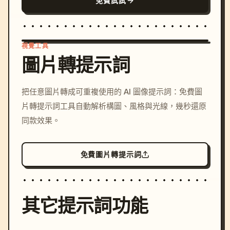
免費試試
視覺工具
圖片轉提示詞
/imagine prompt: cinemati
把任意圖片轉成可重複使用的 AI 圖像提示詞：免費圖
c, cyberpunk sunset, neon
片轉提示詞工具自動解析構圖、風格與光線，幾秒還原
colors, 8k --v 6.0
同款效果。
免費圖片轉提示詞
其它提示詞功能