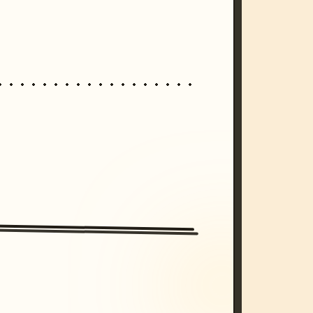
/imagine prompt: cinematic, cyberpunk s
unset, neon colors, 8k --v 6.0