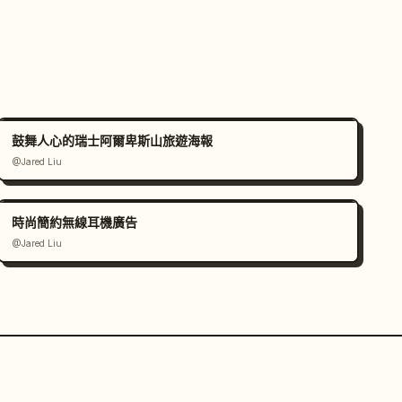
鼓舞人心的瑞士阿爾卑斯山旅遊海報
@Jared Liu
時尚簡約無線耳機廣告
@Jared Liu