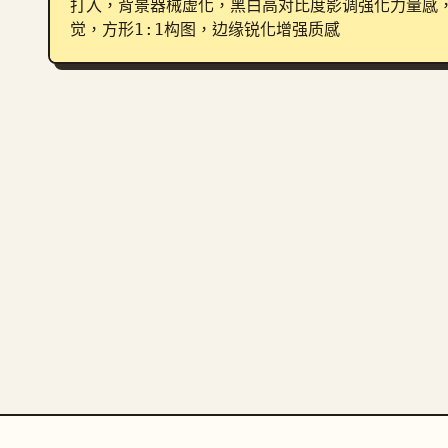
打入，背景器械虚化，黑白高对比度影调强化力量感，运
觉，方形1:1构图，边缘锐化增强质感