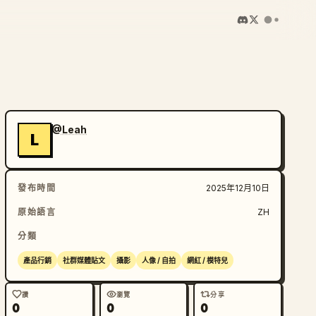
@Leah
L
發布時間
2025年12月10日
原始語言
ZH
分類
產品行銷
社群媒體貼文
攝影
人像 / 自拍
網紅 / 模特兒
讚
瀏覽
分享
0
0
0