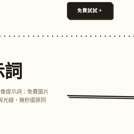
免費試試
示詞
圖像提示詞：免費圖片
與光線，幾秒還原同