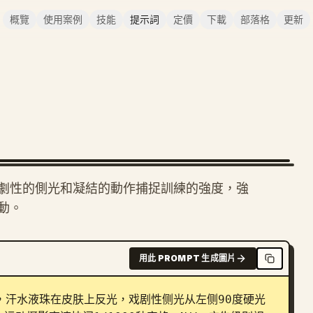
概覽
使用案例
技能
提示詞
定價
下載
部落格
更新
劇性的側光和凝結的動作捕捉訓練的強度，強
動。
用此 PROMPT 生成圖片
，汗水液珠在皮肤上反光，戏剧性侧光从左侧90度硬光