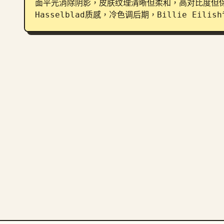
面平光消除阴影，皮肤纹理清晰但柔和，高对比度但
Hasselblad质感，冷色调后期，Billie Eil