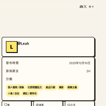
@Leah
L
發布時間
2025年12月10日
原始語言
ZH
分類
個人檔案 / 頭像
社群媒體貼文
產品行銷
攝影
極簡主義
人像 / 自拍
網紅 / 模特兒
讚
瀏覽
分享