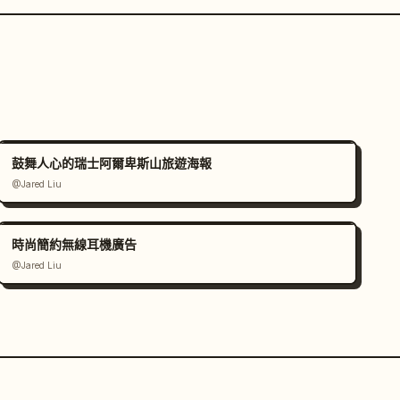
鼓舞人心的瑞士阿爾卑斯山旅遊海報
@Jared Liu
時尚簡約無線耳機廣告
@Jared Liu