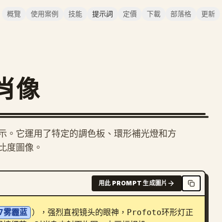
概覽
使用案例
技能
提示詞
定價
下載
部落格
更新
肖像
示。它運用了特定的調色板、環形補光燈和方
比度圖像。
用此 PROMPT 生成圖片
E7雾霾蓝
），强烈直视镜头的眼神，Profoto环形灯正