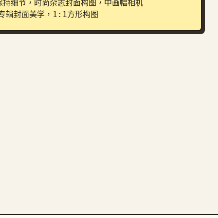
保持细节，时尚杂志封面构图，中画幅相机
ish专辑封面美学，1:1方形构图