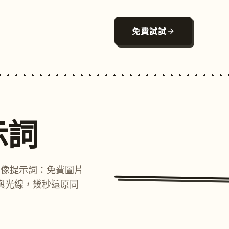
免費試試
示詞
圖像提示詞：免費圖片
與光線，幾秒還原同