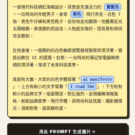
一張現代科技網紅海報設計，背景是充滿活力的 
寶藍色
部落格
。一位時尚的年輕男子，身穿 
黑色
 飛行夾克、白色 T 
恤、黑色牛仔褲和黑色靴子，自信地走向鏡頭。他戴著反光
更新
太陽眼鏡，表情簡約而自信。人物是灰階的，而背景則保持
完全飽和。

在他身後，一個簡約的白色輪廓瀏覽器視窗框架漂浮著，營
造出數位 UI 的感覺。右側，一台時尚的筆記型電腦略微
傾斜漂浮著，增添了未來科技美學。

底部有大膽、大型的白色字體寫著「
ai manifesto
」，上方有較小的文字寫著「
I read the
」，下方則有
較小的品牌文字。版面簡潔，對比強烈，呈現編輯海報風
格、新創品牌美學、現代字體、高時尚科技氛圍、攝影棚燈
光、清晰對焦、超高解析度。
用此 PROMPT 生成圖片