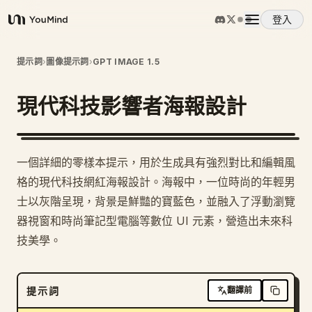
登入
YouMind
概覽
提示詞
›
圖像提示詞
›
GPT IMAGE 1.5
現代科技影響者海報設計
使用案例
技能
一個詳細的零樣本提示，用於生成具有強烈對比和編輯風
格的現代科技網紅海報設計。海報中，一位時尚的年輕男
提示詞
士以灰階呈現，背景是鮮豔的寶藍色，並融入了浮動瀏覽
器視窗和時尚筆記型電腦等數位 UI 元素，營造出未來科
技美學。
定價
下載
提示詞
翻譯前