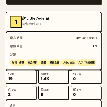
@1LittleCoder💻
1
查看原始來源
發布時間
2025年12月16日
原始語言
EN
分類
海報／傳單
產品行銷
插圖
極簡主義
人像 / 自拍
文字 / 字體排版
讚
瀏覽
分享
19
1.4K
0
留言
收藏
引用
2
9
0
分享