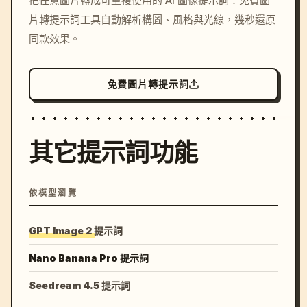
把任意圖片轉成可重複使用的 AI 圖像提示詞：免費圖
c, cyberpunk sunset, neon
片轉提示詞工具自動解析構圖、風格與光線，幾秒還原
colors, 8k --v 6.0
同款效果。
免費圖片轉提示詞
其它提示詞功能
依模型瀏覽
GPT Image 2 提示詞
Nano Banana Pro 提示詞
Seedream 4.5 提示詞