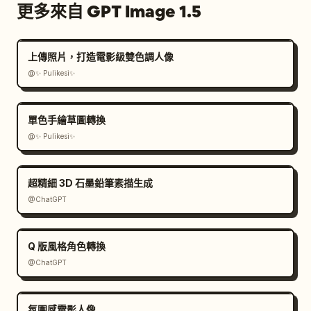
更多來自 GPT Image 1.5
上傳照片，打造電影級雙色調人像
@✨ Pulikesi✨
單色手繪草圖轉換
@✨ Pulikesi✨
超精細 3D 石墨鉛筆素描生成
@ChatGPT
Q 版風格角色轉換
@ChatGPT
氛圍感電影人像