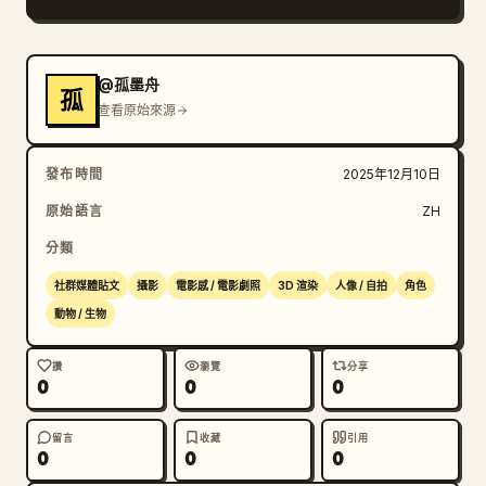
@孤墨舟
孤
查看原始來源
發布時間
2025年12月10日
原始語言
ZH
分類
社群媒體貼文
攝影
電影感 / 電影劇照
3D 渲染
人像 / 自拍
角色
動物 / 生物
讚
瀏覽
分享
0
0
0
留言
收藏
引用
0
0
0