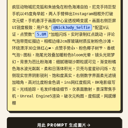
疯狂动物城尼克狐和朱迪兔在粉色海滩自拍，尼克手持巨型
部落格
手机以45度角举起，两人手臂伸出Instagram相框外打破
次元壁，手机悬浮于画面中心呈透视畸变感。画面右侧巨屏
更新
UI锐度极致：用户名"
@NickJudy_Selfie
"配蓝V认
证，点赞数"
5.8M
"加粗闪烁，实时录制红点跳动，评论
气泡带霓虹描边。相框边缘2cm厚玻璃材质反射粉色沙滩。
环绕漂浮3D立体红心❤️、点赞手势👍、粉色椰子树🌴、香槟
气泡✨图标，拖尾光效叠加暖粉色bloom光晕，镜头光斑梦
幻。背景为芭比粉海滩：细腻珊瑚沙颗粒感可见，渐变粉橘
色海水波光粼粼，柔和日落体积光，贝壳与星星砂闪烁。左
侧现实世界阴影锐利、饱和度真实，右侧数字界面柔光滤镜
加暗角，高对比度粉金色调。ins网红度假风，8K电影级写
实，光线追踪，毛发纤维级细节，次表面散射，景深聚焦手
机，Unreal Engine5渲染，破次元构图，度假感，网感爆
棚
用此 PROMPT 生成圖片