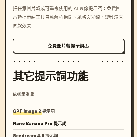
/imagine prompt: cinemati
把任意圖片轉成可重複使用的 AI 圖像提示詞：免費圖
c, cyberpunk sunset, neon
片轉提示詞工具自動解析構圖、風格與光線，幾秒還原
colors, 8k --v 6.0
同款效果。
免費圖片轉提示詞
其它提示詞功能
依模型瀏覽
GPT Image 2 提示詞
Nano Banana Pro 提示詞
Seedream 4.5 提示詞