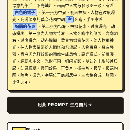
绿意的午后。阳光灿烂。画面中人物与参考图一致，穿着
部落格
白色的裙子
。第一张为中景，侧面拍摄，人物在过度曝
光、充满绿意的莫奈花园中朝
右
奔跑，手里拿着
绚丽的花束
。第二张为特写，拍摄花束，过度曝光，动
更新
态模糊。第三张为人物大特写，人物奔跑中的侧脸，方向朝
右，过度曝光，动态模糊，背景为绿意花园，给人物眼神
光，任人物表情带给人惆怅和希望感。人物写真，具有强
烈、直白闪光灯效果的图像生成风格：高光模式，前景曝
光，超现实主义，光影氛围，细闪光影，梦幻的电影胶片质
感，动感模糊，慢门效果，正负片，撕拉片，极简，极端构
图，暗角，漏光。字幕位于底部居中，三宫格合成一张图。
比例3:4。
用此 PROMPT 生成圖片