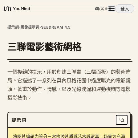
登入
YouMind
概覽
提示詞
›
圖像提示詞
›
SEEDREAM 4.5
三聯電影藝術網格
使用案例
技能
一個複雜的提示，用於創建三聯畫（三幅面板）的藝術佈
局。它描述了一系列在莫內風格花園中過度曝光的電影鏡
提示詞
頭，著重於動作、情感，以及光線洩漏和運動模糊等電影
攝影技術。
定價
提示詞
下載
将图片编辑为等分三宫格胶片质感艺术感写真。场景为充满