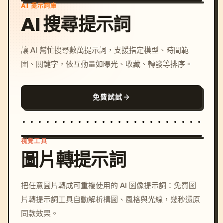
AI 提示詞庫
AI 搜尋提示詞
讓 AI 幫忙搜尋數萬提示詞，支援指定模型、時間範
圍、關鍵字，依互動量如曝光、收藏、轉發等排序。
免費試試
視覺工具
圖片轉提示詞
/imagine prompt: cinemati
把任意圖片轉成可重複使用的 AI 圖像提示詞：免費圖
c, cyberpunk sunset, neon
片轉提示詞工具自動解析構圖、風格與光線，幾秒還原
colors, 8k --v 6.0
同款效果。