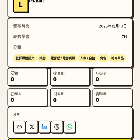
@Leah
L
發布時間
2025年12月10日
原始語言
ZH
分類
社群媒體貼文
攝影
電影感 / 電影劇照
人像 / 自拍
角色
時尚單品
讚
瀏覽
分享
0
0
0
留言
收藏
引用
0
0
0
分享