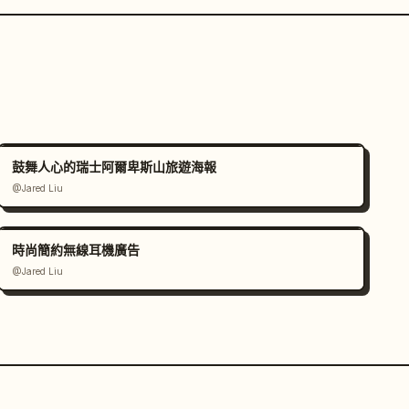
鼓舞人心的瑞士阿爾卑斯山旅遊海報
@Jared Liu
時尚簡約無線耳機廣告
@Jared Liu