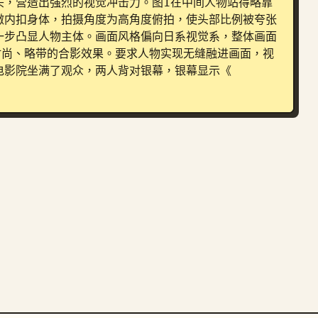
头，营造出强烈的视觉冲击力。图1在中间人物站得略靠
微内扣身体，拍摄角度为高角度俯拍，使头部比例被夸张
一步凸显人物主体。画面风格偏向日系视觉系，整体画面
、时尚、略带的合影效果。要求人物实现无缝融进画面，视
电影院坐满了观众，两人背对银幕，银幕显示《