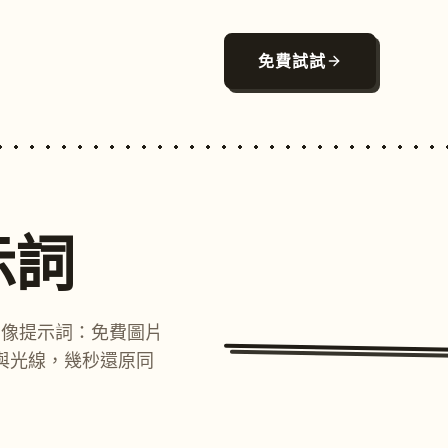
免費試試
示詞
圖像提示詞：免費圖片
與光線，幾秒還原同