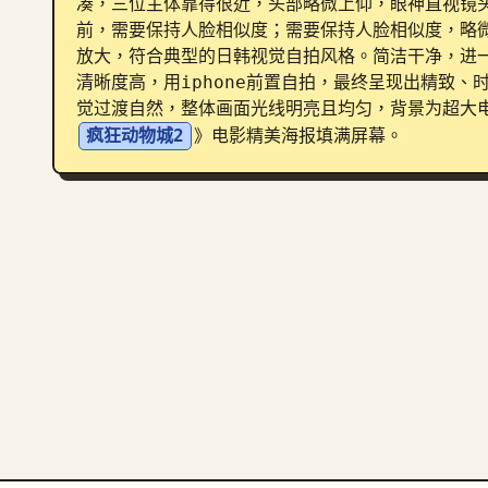
凑，三位主体靠得很近，头部略微上仰，眼神直视镜
前，需要保持人脸相似度；需要保持人脸相似度，略
放大，符合典型的日韩视觉自拍风格。简洁干净，进
清晰度高，用iphone前置自拍，最终呈现出精致
觉过渡自然，整体画面光线明亮且均匀，背景为超大
疯狂动物城2
》电影精美海报填满屏幕。