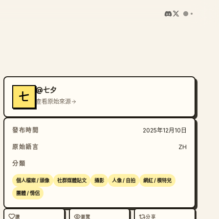
@七夕
七
查看原始來源
發布時間
2025年12月10日
原始語言
ZH
分類
個人檔案 / 頭像
社群媒體貼文
攝影
人像 / 自拍
網紅 / 模特兒
團體 / 情侶
讚
瀏覽
分享