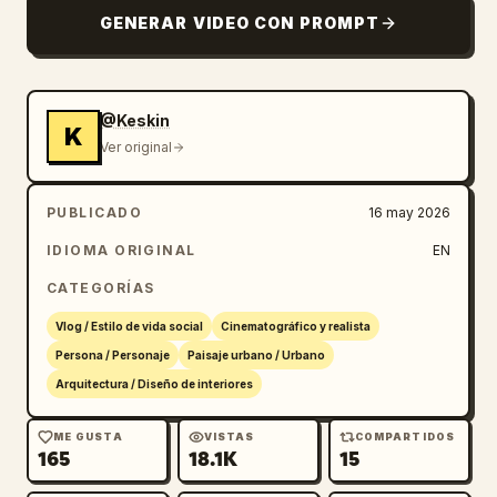
Vestido de verano blanco sin mangas con 
GENERAR VIDEO CON PROMPT
estampado floral, tirantes finos, tela suave 
y fluida.

LOOK 2:

@Keskin
K
Vestido mini negro ajustado sin mangas con 
Ver original
bolso de hombro negro.

PUBLICADO
16 may 2026
LOOK 3:

Cárdigan blanco corto sobre top blanco con 
IDIOMA ORIGINAL
EN
jeans azules.

CATEGORÍAS
LOOK 4:

Vlog / Estilo de vida social
Cinematográfico y realista
Top corto negro sin mangas con jeans azules.

Persona / Personaje
Paisaje urbano / Urbano
Arquitectura / Diseño de interiores
Todos los atuendos deben permanecer 
físicamente precisos con movimiento de tela 
ME GUSTA
VISTAS
COMPARTIDOS
165
18.1K
15
realista y continuidad.
