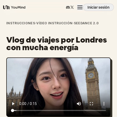
Iniciar sesión
YouMind
Resumen
INSTRUCCIONES
›
VÍDEO INSTRUCCIÓN
›
SEEDANCE 2.0
Vlog de viajes por Londres
Casos de uso
con mucha energía
Habilidades
Prompts
Precios
Descargar