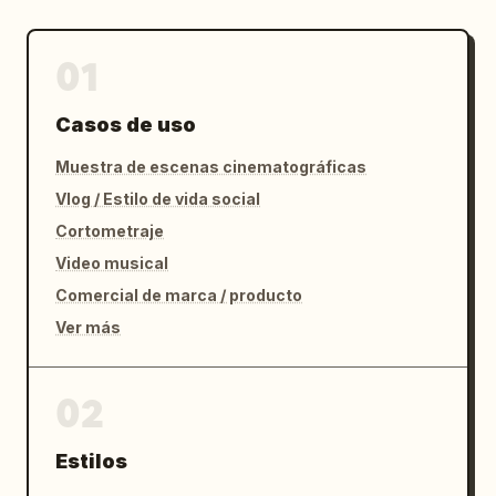
Canción de rock enérgica liderada por voz 
femenina, batería agresiva, riffs de guitarra 
01
eléctrica, transiciones rápidas sincronizadas 
con el ritmo, ambiente realista de Londres, 
Casos de uso
susurros ASMR sutiles.
Muestra de escenas cinematográficas
Vlog / Estilo de vida social
Cortometraje
Video musical
Comercial de marca / producto
Ver más
02
Estilos