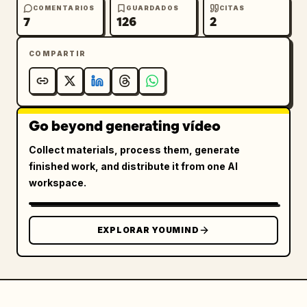
[00:00-00:02]

COMENTARIOS
GUARDADOS
CITAS
7
126
2
Primer plano EXTREMO tipo selfie junto al Big 
Ben. La chica, vistiendo el vestido de verano 
COMPARTIR
blanco sin mangas con estampado floral, 
susurra suavemente al micrófono en japonés:

「ねぇ… ロンドン、一緒に旅しよ？」

("Oye… ¿exploramos Londres juntos?")

Susurro ASMR suave, cabello moviéndose 
Go beyond generating vídeo
naturalmente con el viento.

Collect materials, process them, generate
De repente, la música rock explosiva ENTRA 
finished work, and distribute it from one AI
CON FUERZA.

workspace.
[00:02-00:04]

MONTAJE RÁPIDO DE MÚLTIPLES TOMAS 
EXPLORAR YOUMIND
sincronizado con el ritmo del rock:

— selfie sonriendo junto al Big Ben

— girando en el London Eye

— movimiento juguetón de cabello

— primer plano de risa rápida
