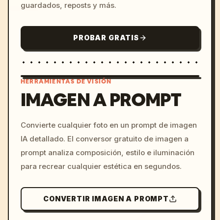
guardados, reposts y más.
PROBAR GRATIS
HERRAMIENTAS DE VISIÓN
IMAGEN A PROMPT
/imagine prompt: cinemati
Convierte cualquier foto en un prompt de imagen
c, cyberpunk sunset, neon
IA detallado. El conversor gratuito de imagen a
colors, 8k --v 6.0
prompt analiza composición, estilo e iluminación
para recrear cualquier estética en segundos.
CONVERTIR IMAGEN A PROMPT