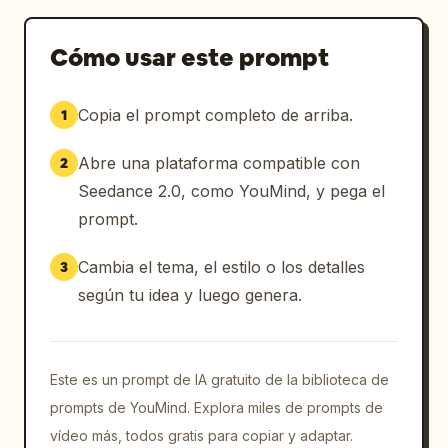
— toma caminando rápido junto al río Támesis

Energía dinámica de cámara en mano, sin 
Cómo usar este prompt
cámara lenta.

Copia el prompt completo de arriba.
1
[00:04-00:06]

Secuencia del Tower Bridge. El atuendo cambia 
Abre una plataforma compatible con
2
al vestido mini negro ajustado sin mangas con 
bolso de hombro negro. Ella se apoya en la 
Seedance 2.0, como YouMind, y pega el
barandilla sonriendo juguetonamente mientras 
prompt.
el tráfico y los barcos se mueven detrás de 
ella. Transiciones rápidas de barrido 
Cambia el tema, el estilo o los detalles
3
sincronizadas con la batería.

según tu idea y luego genera.
[00:06-00:08]

Escena de la cabina telefónica roja. El 
atuendo cambia a cárdigan blanco corto sobre 
Este es un prompt de IA gratuito de la biblioteca de
top blanco con jeans azules. Ella gira 
prompts de YouMind. Explora miles de prompts de
alrededor de la cabina riendo, luego acerca 
vídeo más, todos gratis para copiar y adaptar.