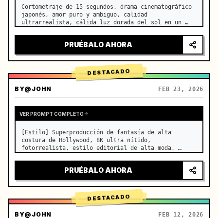
Cortometraje de 15 segundos, drama cinematográfico 
japonés, amor puro y ambiguo, calidad 
ultrarrealista, cálida luz dorada del sol en un 
aula vacía por la tarde, que se filtra a través de 
las persianas sobre los pupitres contiguos, finas 
PRUÉBALO AHORA
motas de polvo flotand…
DESTACADO
BY
@JOHN
FEB 23, 2026
VER PROMPT COMPLETO
[Estilo] Superproducción de fantasía de alta 
costura de Hollywood, 8K ultra nítido, 
fotorrealista, estilo editorial de alta moda, 
renderizado fluido con Unreal Engine 5, ilusión 
visual. [Duración] 15 segundos. [Escena] Un Salar 
PRUÉBALO AHORA
de Uyuni (Espejo del Cielo) infi…
DESTACADO
BY
@JOHN
FEB 12, 2026