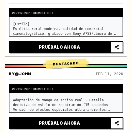
VER PROMPT COMPLETO
[Estilo]

Estética rural moderna, calidad de comercial 
cinematográfico, grabado con Sony A7S3/cámara de 
cine, 4K/8K ultra nítido, macro extremo, 
iluminación natural transparente, ASMR relajante, 
PRUÉBALO AHORA
sin sensación de drama de época.

[Escena]

Una cocina abierta de g…
DESTACADO
BY
@JOHN
FEB 11, 2026
VER PROMPT COMPLETO
Adaptación de manga de acción real · Batalla 
decisiva de estilo de respiración (15 segundos · 
Versión de efectos especiales ultra-ardientes)

【Enfoque principal】: Respiración de agua (Dragón 
de agua azul) VS Respiración de trueno (Rayo 
PRUÉBALO AHORA
dorado), duelo de velocid…