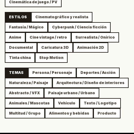
Cinemática de juego / PV
ESTILOS
Cinematográfico y realista
Fantasía / Mágico
Cyberpunk / Ciencia ficción
Anime
Cine vintage / retro
Surrealista / Onírico
Documental
Caricatura 3D
Animación 2D
Tinta china
Stop Motion
TEMAS
Persona / Personaje
Deportes / Acción
Naturaleza / Paisaje
Arquitectura / Diseño de interiores
Abstracto / VFX
Paisaje urbano / Urbano
Animales / Mascotas
Vehículo
Texto / Logotipo
Multitud / Grupo
Alimentos y bebidas
Producto