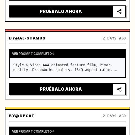
intensa, luces de la ciudad reflejándose en el 
parabrisas, tensión acumulándose antes de una 
PRUÉBALO AHORA
aceleración repentina

c…
BY
@AL-SHAMUS
2 DAYS AGO
VER PROMPT COMPLETO
Style & Vibe: AAA animated feature film, Pixar-
quality, DreamWorks-quality, 16:9 aspect ratio. …
PRUÉBALO AHORA
BY
@DECAT
2 DAYS AGO
VER PROMPT COMPLETO