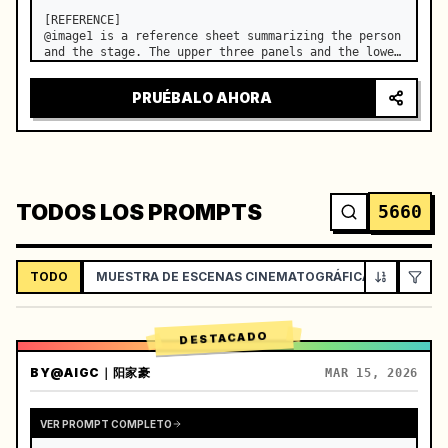
[REFERENCE]

@image1 is a reference sheet summarizing the person 
and the stage. The upper three panels and the lower 
right face panel are used as fixed references for 
the face, hair, body type, costume, and whole body 
PRUÉBALO AHORA
of the same woman appearing alone in the vi…
TODOS LOS PROMPTS
5660
TODO
MUESTRA DE ESCENAS CINEMATOGRÁFICAS
VLOG 
DESTACADO
BY
@AIGC｜阳家豪
MAR 15, 2026
VER PROMPT COMPLETO