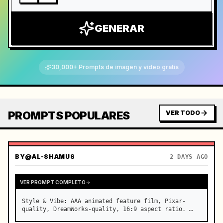
GENERAR
30,000+ Prompts de imagen y video gratis
PROMPTS POPULARES
VER TODO
BY
@AL-SHAMUS
2 DAYS AGO
VER PROMPT COMPLETO
Style & Vibe: AAA animated feature film, Pixar-
quality, DreamWorks-quality, 16:9 aspect ratio. …