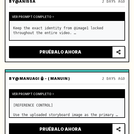
BY
@ANISSA
2 DAYS AGO
VER PROMPT COMPLETO
Keep the exact identity from @image1 locked 
throughout the entire video. …
PRUÉBALO AHORA
BY
@MANUAGI 🤖 - ( MANUIN )
2 DAYS AGO
VER PROMPT COMPLETO
[REFERENCE CONTROL]

Use the uploaded storyboard image as the primary 
visual reference for story structure, character 
design, costume design, environment, emotional 
PRUÉBALO AHORA
progression, and shot order.