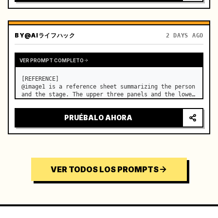
BY
@AIライフハック
2 DAYS AGO
VER PROMPT COMPLETO
[REFERENCE]

@image1 is a reference sheet summarizing the person 
and the stage. The upper three panels and the lower 
right face panel are used as fixed references for 
the face, hair, body type, costume, and whole body 
PRUÉBALO AHORA
of the same woman appearing alone in the vi…
VER TODOS LOS PROMPTS